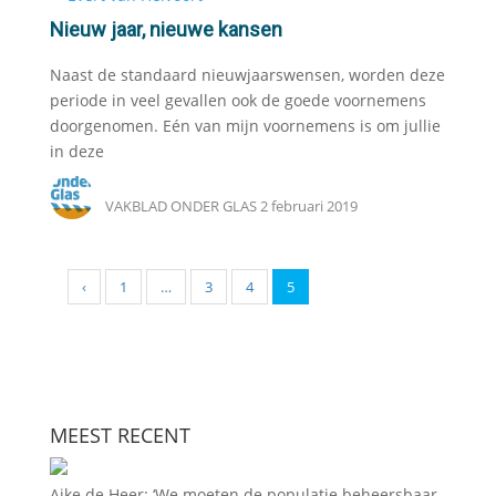
Nieuw jaar, nieuwe kansen
Naast de standaard nieuwjaarswensen, worden deze
periode in veel gevallen ook de goede voornemens
doorgenomen. Eén van mijn voornemens is om jullie
in deze
VAKBLAD ONDER GLAS
2 februari 2019
‹
1
…
3
4
5
MEEST RECENT
Aike de Heer: ‘We moeten de populatie beheersbaar