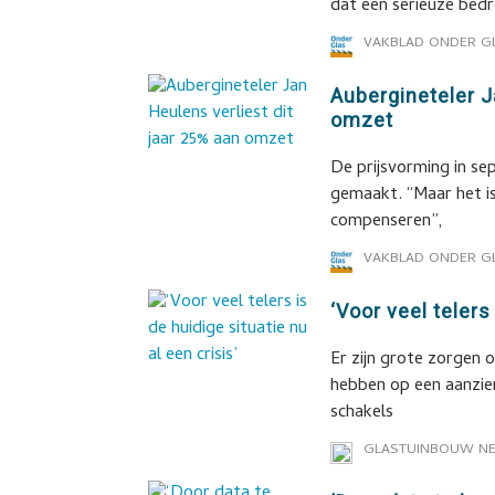
dat een serieuze bed
VAKBLAD ONDER G
Aubergineteler J
omzet
De prijsvorming in se
gemaakt. “Maar het is
compenseren”,
VAKBLAD ONDER G
‘Voor veel telers
Er zijn grote zorgen o
hebben op een aanzien
schakels
GLASTUINBOUW N