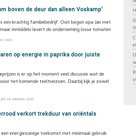
l
am boven de deur dan alleen Voskamp’
H
G
s een krachtig familiebedrijf. Ooit begon opa Jan met
t
 maar inmiddels levert de onderneming losse tomaten
C
er 2021
e
aren op energie in paprika door juiste
O
w
R
eprijzen is er op het moment veel discussie wat de
s
voor het komende teeltseizoen. Daarbij kijk je zowel
LAS
14 oktober 2021
rood verkort trekduur van oriëntals
op een energiezuinige toekomst met minimaal gebruik