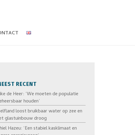
ONTACT
EEST RECENT
ike de Heer: ‘We moeten de populatie
eheersbaar houden’
elfland loost bruikbaar water op zee en
et glastuinbouw droog
hiel Hazeu: ‘Een stabiel kasklimaat en