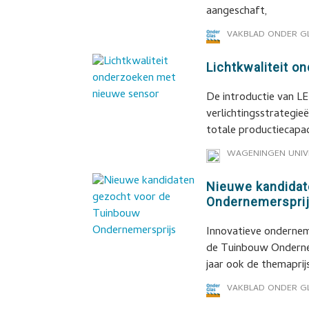
aangeschaft,
VAKBLAD ONDER G
Lichtkwaliteit 
De introductie van L
verlichtingsstrategie
totale productiecapac
WAGENINGEN UNIV
Nieuwe kandidat
Ondernemerspri
Innovatieve ondernem
de Tuinbouw Ondernem
jaar ook de themaprij
VAKBLAD ONDER G