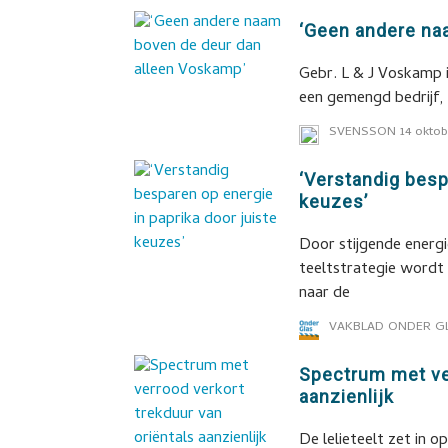
‘Geen andere na
Gebr. L & J Voskamp i
een gemengd bedrijf,
SVENSSON
14 oktob
‘Verstandig besp
keuzes’
Door stijgende energi
teeltstrategie wordt 
naar de
VAKBLAD ONDER G
Spectrum met ver
aanzienlijk
De lelieteelt zet in 