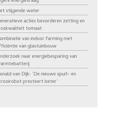
agere energievraag’
et stijgende water
eneratieve acties bevorderen zetting en
roskwaliteit tomaat
ombinatie van indoor farming met
fficiëntie van glastuinbouw
nderzoek naar energiebesparing van
armtebatterij
onald van Dijk: ‘De nieuwe spuit- en
trooirobot presteert beter’