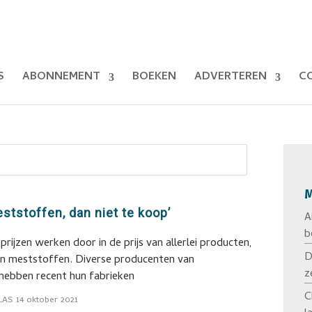
S
ABONNEMENT
BOEKEN
ADVERTEREN
C
M
eststoffen, dan niet te koop’
A
b
rijzen werken door in de prijs van allerlei producten,
D
n meststoffen. Diverse producenten van
z
hebben recent hun fabrieken
C
LAS
14 oktober 2021