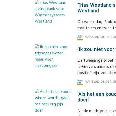
Trias Westland 
Westland
Op woensdag 13 oktob
met telers en twee t
VAKBLAD ONDER G
‘Ik zou niet voo
De tweejarige proef m
’s-Gravenzande is de
positief’ zijn, zou ch
VAKBLAD ONDER G
‘Als het een koud
doen’
Nu de marktprijzen vo