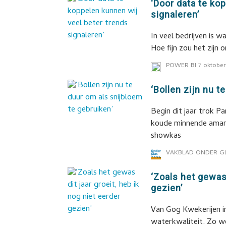
‘Door data te ko
signaleren’
In veel bedrijven is 
Hoe fijn zou het zijn
POWER BI
7 oktober
‘Bollen zijn nu t
Begin dit jaar trok P
koude minnende amary
showkas
VAKBLAD ONDER G
‘Zoals het gewas 
gezien’
Van Gog Kwekerijen in
waterkwaliteit. Zo we