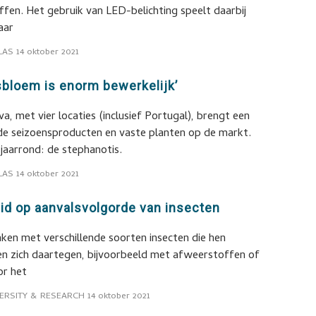
ffen. Het gebruik van LED-belichting speelt daarbij
aar
LAS
14 oktober 2021
sbloem is enorm bewerkelijk’
a, met vier locaties (inclusief Portugal), brengt een
nde seizoensproducten en vaste planten op de markt.
jaarrond: de stephanotis.
LAS
14 oktober 2021
eid op aanvalsvolgorde van insecten
ken met verschillende soorten insecten die hen
en zich daartegen, bijvoorbeeld met afweerstoffen of
or het
ERSITY & RESEARCH
14 oktober 2021