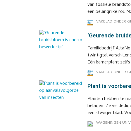
van fossiele brandsto
een belangrijke rol. M
VAKBLAD ONDER G
‘Geurende bruid
Familiebedrijf AltaNov
twintigtal verschille
Eén kamerplant zelfs 
VAKBLAD ONDER G
Plant is voorber
Planten hebben te ma
belagen. Ze verdedig
een steviger blad. Vo
WAGENINGEN UNIV