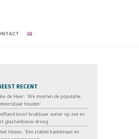
ONTACT
EEST RECENT
ike de Heer: ‘We moeten de populatie
eheersbaar houden’
elfland loost bruikbaar water op zee en
et glastuinbouw droog
hiel Hazeu: ‘Een stabiel kasklimaat en