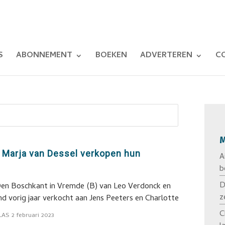
S
ABONNEMENT
BOEKEN
ADVERTEREN
C
M
 Marja van Dessel verkopen hun
A
b
D
en Boschkant in Vremde (B) van Leo Verdonck en
z
ind vorig jaar verkocht aan Jens Peeters en Charlotte
C
LAS
2 februari 2023