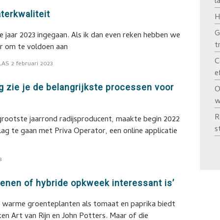
l
aterkwaliteit
H
G
e jaar 2023 ingegaan. Als ik dan even reken hebben we
t
aar om te voldoen aan
C
LAS
2 februari 2023
e
g zie je de belangrijkste processen voor
O
w
R
grootste jaarrond radijsproducent, maakte begin 2022
s
ag te gaan met Priva Operator, een online applicatie
3
enen of hybride opkweek interessant is’
 warme groenteplanten als tomaat en paprika biedt
en Art van Rijn en John Potters. Maar of die