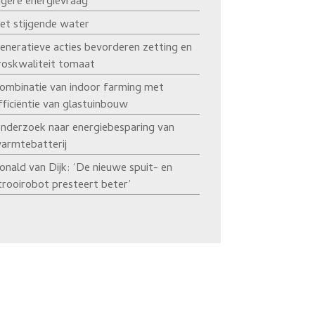
agere energievraag’
et stijgende water
eneratieve acties bevorderen zetting en
roskwaliteit tomaat
ombinatie van indoor farming met
fficiëntie van glastuinbouw
nderzoek naar energiebesparing van
armtebatterij
onald van Dijk: ‘De nieuwe spuit- en
trooirobot presteert beter’