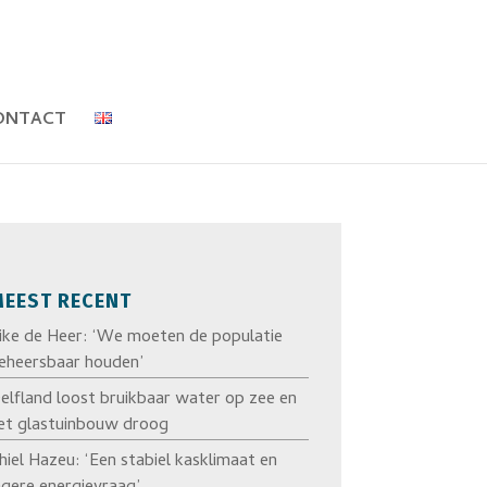
ONTACT
EEST RECENT
ike de Heer: ‘We moeten de populatie
eheersbaar houden’
elfland loost bruikbaar water op zee en
et glastuinbouw droog
hiel Hazeu: ‘Een stabiel kasklimaat en