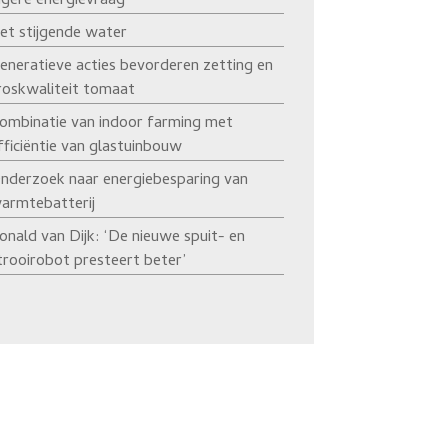
agere energievraag’
et stijgende water
eneratieve acties bevorderen zetting en
roskwaliteit tomaat
ombinatie van indoor farming met
fficiëntie van glastuinbouw
nderzoek naar energiebesparing van
armtebatterij
onald van Dijk: ‘De nieuwe spuit- en
trooirobot presteert beter’