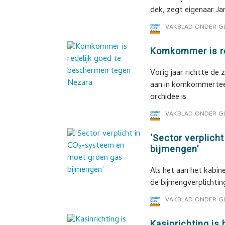
dek, zegt eigenaar Ja
VAKBLAD ONDER G
Komkommer is re
Vorig jaar richtte de 
aan in komkommerteel
orchidee is
VAKBLAD ONDER G
‘Sector verplich
bijmengen’
Als het aan het kabi
de bijmengverplichtin
VAKBLAD ONDER G
Kasinrichting is