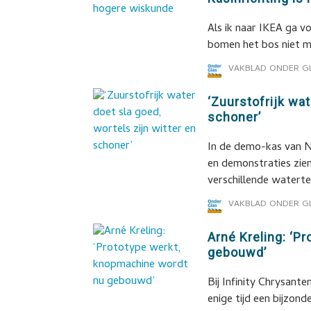
Als ik naar IKEA ga v
bomen het bos niet me
VAKBLAD ONDER G
‘Zuurstofrijk wat
schoner’
In de demo-kas van N
en demonstraties zie
verschillende watert
VAKBLAD ONDER G
Arné Kreling: ‘P
gebouwd’
Bij Infinity Chrysant
enige tijd een bijzon