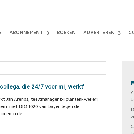
S
ABONNEMENT
BOEKEN
ADVERTEREN
C
M
collega, die 24/7 voor mij werkt’
A
rkt Jan Arends, teeltmanager bij plantenkwekerij
b
hem, met BIO 1020 van Bayer tegen de
D
unnen in de
z
C