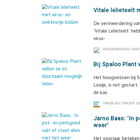
Vitale lelieteelt
De vermeerdering van 
‘Vitale Lelieteelt’ 
virus-
WAGENINGEN UNIV
Bij Spaloo Plant
Het hoogseizoen bij S
Looije, is net gestar
de kas
VAKBLAD ONDER G
Jarno Baas: ‘In p
weer’
Het voorjaar betekent