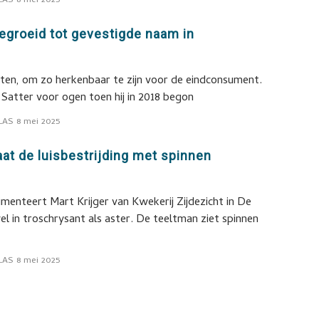
LAS
8 mei 2025
tgegroeid tot gevestigde naam in
ten, om zo herkenbaar te zijn voor de eindconsument.
Satter voor ogen toen hij in 2018 begon
LAS
8 mei 2025
aat de luisbestrijding met spinnen
imenteert Mart Krijger van Kwekerij Zijdezicht in De
el in troschrysant als aster. De teeltman ziet spinnen
LAS
8 mei 2025