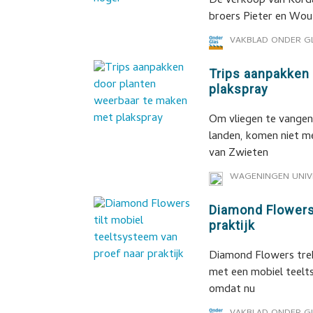
De verkoop van Korda
broers Pieter en Wout
VAKBLAD ONDER G
Trips aanpakken
plakspray
Om vliegen te vangen,
landen, komen niet me
van Zwieten
WAGENINGEN UNIV
Diamond Flowers 
praktijk
Diamond Flowers trekt
met een mobiel teelt
omdat nu