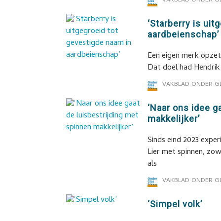
VAKBLAD ONDER G
‘Starberry is ui
aardbeienschap’
Een eigen merk opzet
Dat doel had Hendrik 
VAKBLAD ONDER G
‘Naar ons idee g
makkelijker’
Sinds eind 2023 exper
Lier met spinnen, zow
als
VAKBLAD ONDER G
‘Simpel volk’