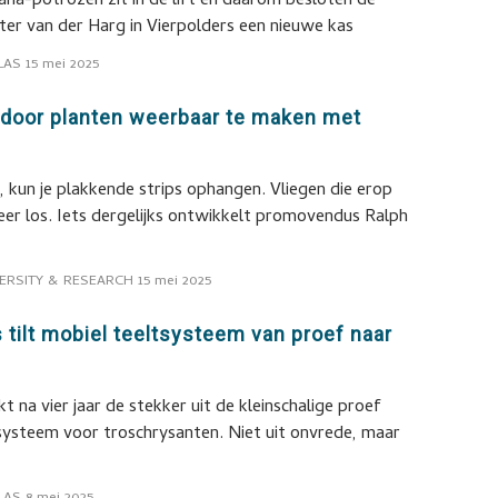
na-potrozen zit in de lift en daarom besloten de
er van der Harg in Vierpolders een nieuwe kas
LAS
15 mei 2025
 door planten weerbaar te maken met
 kun je plakkende strips ophangen. Vliegen die erop
er los. Iets dergelijks ontwikkelt promovendus Ralph
ERSITY & RESEARCH
15 mei 2025
tilt mobiel teeltsysteem van proef naar
 na vier jaar de stekker uit de kleinschalige proef
systeem voor troschrysanten. Niet uit onvrede, maar