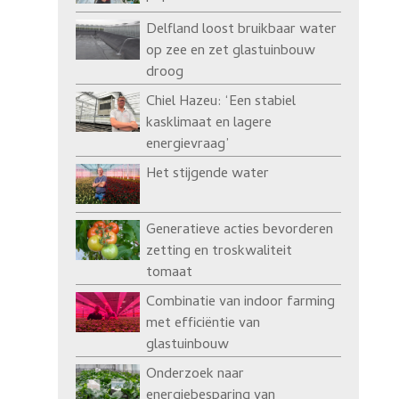
Delfland loost bruikbaar water
op zee en zet glastuinbouw
droog
Chiel Hazeu: ‘Een stabiel
kasklimaat en lagere
energievraag’
Het stijgende water
Generatieve acties bevorderen
zetting en troskwaliteit
tomaat
Combinatie van indoor farming
met efficiëntie van
glastuinbouw
Onderzoek naar
energiebesparing van