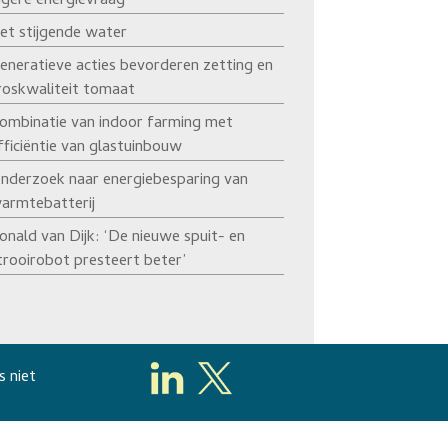
agere energievraag’
et stijgende water
eneratieve acties bevorderen zetting en
roskwaliteit tomaat
ombinatie van indoor farming met
fficiëntie van glastuinbouw
nderzoek naar energiebesparing van
armtebatterij
onald van Dijk: ‘De nieuwe spuit- en
trooirobot presteert beter’
s niet