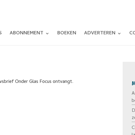
S
ABONNEMENT
BOEKEN
ADVERTEREN
C
uwsbrief Onder Glas Focus ontvangt.
M
A
b
D
z
C