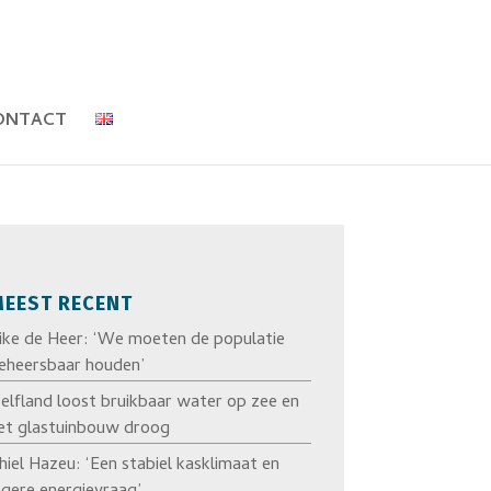
ONTACT
EEST RECENT
ike de Heer: ‘We moeten de populatie
eheersbaar houden’
elfland loost bruikbaar water op zee en
et glastuinbouw droog
hiel Hazeu: ‘Een stabiel kasklimaat en