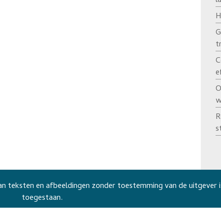
l
H
G
t
C
e
O
w
R
s
n teksten en afbeeldingen zonder toestemming van de uitgever i
toegestaan.