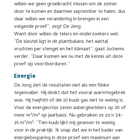
willen we geen groeikracht missen om de zomer
door te komen en daarmee september te halen, dus
daar willen we verandering in brengen in een
volgende proef”, zegt De Jong.
Want door willen de telers en onderzoekers wel.
“De sleutel ligt in de plantbalans, het aantal
vruchten per stengel en het klimaat”, gaat Jochems
verder. “Daar kunnen we nu met de kennis uit deze
proef op voortborduren.”
Energie
De Jong ziet de resultaten niet als een flinke
tegenvaller. Hij denkt dat het vooral warmtegebrek
was. Hij twijfelt of die 10 kuub gas niet te weinig is.
Voor de energiecrisis zaten auberginetelers op 30 of
meer m³/m² op jaarbasis. Nu gebruiken ze zo’n 24-
25 m³/m². “Tien kuub lijkt mij gewoon te weinig
voor in de praktijk. Ik snap dat we in het kader van
energiebesparing in deze proef een maximum aan