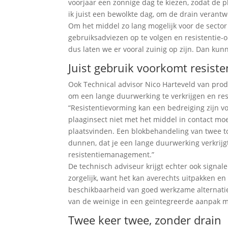
voorjaar een zonnige dag te kiezen, zodat de p
ik juist een bewolkte dag, om de drain verant
Om het middel zo lang mogelijk voor de sector
gebruiksadviezen op te volgen en resistentie-op
dus laten we er vooral zuinig op zijn. Dan kunn
Juist gebruik voorkomt resiste
Ook Technical advisor Nico Harteveld van prod
om een lange duurwerking te verkrijgen en re
“Resistentievorming kan een bedreiging zijn v
plaaginsect niet met het middel in contact mo
plaatsvinden. Een blokbehandeling van twee to
dunnen, dat je een lange duurwerking verkrijgt 
resistentiemanagement.”
De technisch adviseur krijgt echter ook signale
zorgelijk, want het kan averechts uitpakken e
beschikbaarheid van goed werkzame alternatiev
van de weinige in een geïntegreerde aanpak met
Twee keer twee, zonder drain