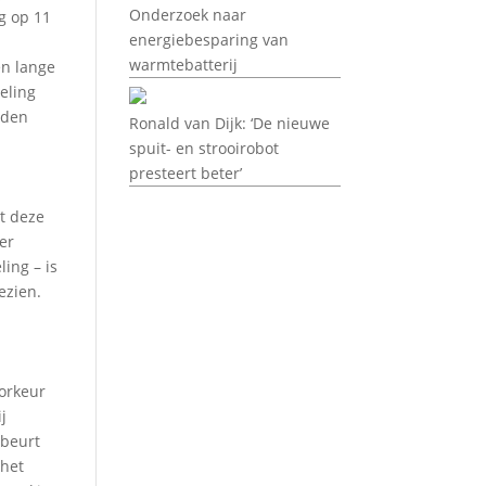
Onderzoek naar
ng op 11
energiebesparing van
warmtebatterij
en lange
eling
rden
Ronald van Dijk: ‘De nieuwe
spuit- en strooirobot
presteert beter’
at deze
er
ing – is
ezien.
oorkeur
j
 beurt
 het