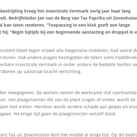
estrijding kreeg het insecticide Verimark vorig jaar haar lang
eelt. Bedrijfsleider Jan van de Berg van Tas Paprika uit Zevenhuiz
 kan laten renderen. “Toepassing in een blok geeft een lange
 hij. “Begin bijtijds bij een beginnende aantasting en druppel in 
sistent bleek tegen vrijwel alle toegestane middelen, had vooral d
 verduren. Ook andere plagen bezorg(d)en de telers soms hoofdbrek
erbare insecticide Verimark in onder andere de bedekte teelten v
dbeien op substraat bracht verlichting.
den meegegeven. De wortels nemen de werkzame stof cyantranilipr
en. Van plaaginsecten die van de plant zuigen of vreten, wordt de
toppen met vreten. Hierdoor wordt verdere schade aan gewas en vru
gaan. Na enige tijd gaan de plaaginsecten vanzelf dood.
rij Tas uit Zevenhuizen kent het middel al enige tijd. Op dit bedrij