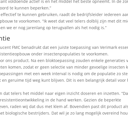
lant voldoende actief is en het middel het beste opneemt. In de zo
woord te kunnen beperken.”
 effectief te kunnen gebruiken, raadt de bedrijfsleider iedereen a
bouw te voorkomen. “Ik weet dat veel telers dolblij zijn met dit mi
en we er nog jarenlang op terugvallen als het nodig is.”
ntie
ucent FMC benadrukt dat een juiste toepassing van Verimark essen
sistentieopbouw onder insectenpopulaties te voorkomen.
oor ons product. Na een bloktoepassing zouden enkele generaties 
eten komen, zodat er geen selectie van minder gevoelige insecten 
epassingen met een week interval is nodig om de populatie zo ster
en geruime tijd weg kunt blijven. Dit is een belangrijk detail voor 
n dat telers het middel naar eigen inzicht doseren en inzetten. “Da
n resistentieontwikkeling in de hand werken. Gezien de beperkte
en, raden wij dat dus met klem af. Bovendien past dit product al
 biologische bestrijders. Dat wil je zo lang mogelijk overeind ho