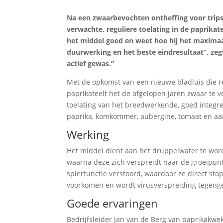
Na een zwaarbevochten ontheffing voor tripsb
verwachte, reguliere toelating in de paprikat
het middel goed en weet hoe hij het maximaal
duurwerking en het beste eindresultaat”, zegt
actief gewas.”
Met de opkomst van een nieuwe bladluis die re
paprikateelt het de afgelopen jaren zwaar te
toelating van het breedwerkende, goed integre
paprika, komkommer, aubergine, tomaat en aar
Werking
Het middel dient aan het druppelwater te wor
waarna deze zich verspreidt naar de groeipunt
spierfunctie verstoord, waardoor ze direct s
voorkomen en wordt virusverspreiding tegenge
Goede ervaringen
Bedrijfsleider Jan van de Berg van paprikakweke