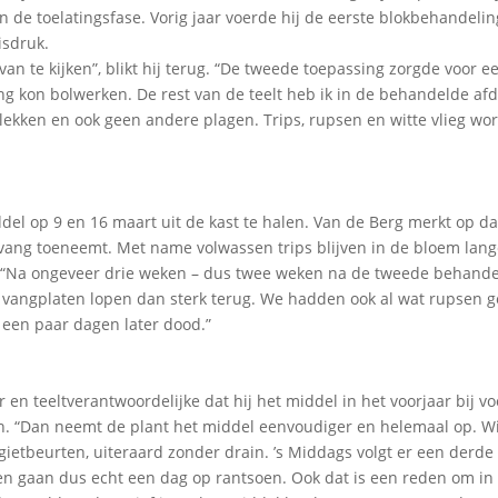
in de toelatingsfase. Vorig jaar voerde hij de eerste blokbehandeli
isdruk.
 van te kijken”, blikt hij terug. “De tweede toepassing zorgde voor e
ng kon bolwerken. De rest van de teelt heb ik in de behandelde afd
ekken en ook geen andere plagen. Trips, rupsen en witte vlieg wo
del op 9 en 16 maart uit de kast te halen. Van de Berg merkt op d
mvang toeneemt. Met name volwassen trips blijven in de bloem lang
. “Na ongeveer drie weken – dus twee weken na de tweede behandel
e vangplaten lopen dan sterk terug. We hadden ook al wat rupsen g
 een paar dagen later dood.”
 en teeltverantwoordelijke dat hij het middel in het voorjaar bij v
en. “Dan neemt de plant het middel eenvoudiger en helemaal op. Wi
gietbeurten, uiteraard zonder drain. ’s Middags volgt er een derde
en gaan dus echt een dag op rantsoen. Ook dat is een reden om in