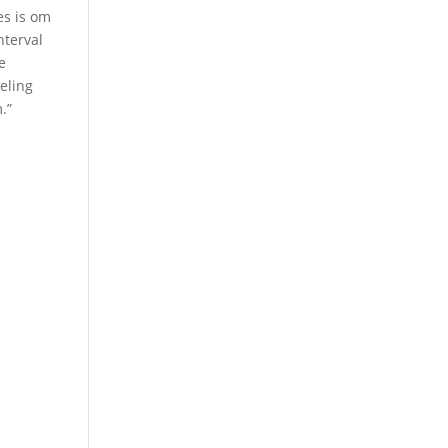
es is om
nterval
e
eling
.”