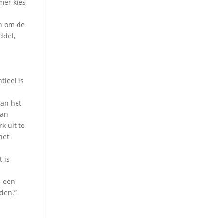
mer kies
an om de
ddel,
tieel is
van het
kan
k uit te
het
t is
s een
uden.”