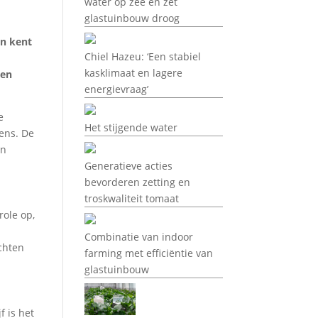
water op zee en zet
glastuinbouw droog
en kent
Chiel Hazeu: ‘Een stabiel
kasklimaat en lagere
een
energievraag’
e
Het stijgende water
ens. De
an
Generatieve acties
bevorderen zetting en
troskwaliteit tomaat
ole op,
Combinatie van indoor
chten
farming met efficiëntie van
glastuinbouw
f is het