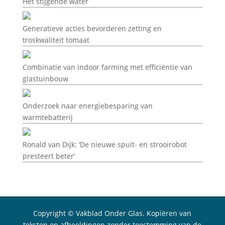
Het stijgende water
Generatieve acties bevorderen zetting en
troskwaliteit tomaat
Combinatie van indoor farming met efficiëntie van
glastuinbouw
Onderzoek naar energiebesparing van
warmtebatterij
Ronald van Dijk: ‘De nieuwe spuit- en strooirobot
presteert beter’
Copyright © Vakblad Onder Glas. Kopiëren van
teksten en afbeeldingen zonder toestemming van de