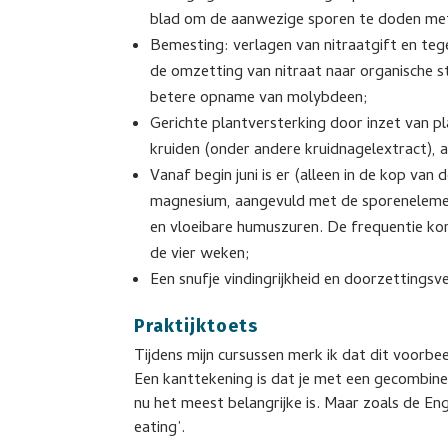
blad om de aanwezige sporen te doden me
Bemesting: verlagen van nitraatgift en teg
de omzetting van nitraat naar organische s
betere opname van molybdeen;
Gerichte plantversterking door inzet van p
kruiden (onder andere kruidnagelextract), a
Vanaf begin juni is er (alleen in de kop va
magnesium, aangevuld met de sporenelemen
en vloeibare humuszuren. De frequentie k
de vier weken;
Een snufje vindingrijkheid en doorzettings
Praktijktoets
Tijdens mijn cursussen merk ik dat dit voorb
Een kanttekening is dat je met een gecombine
nu het meest belangrijke is. Maar zoals de Eng
eating’.