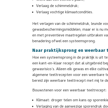
Werk aan een sterkere plant;
Verlaag de schimmeldruk;
Verlaag vochtige klimaatcondities.
Het verlagen van de schimmeldruk, leunde vo
gewasbeschermingsmiddelen, maar er is nu me
en met preventieve maatregelen uitbraken va
benadering ofwel een systeemsprong.
Naar praktijksprong en weerbaar 
Hoe een systeemsprong in de praktijk is uit te 
een kant-en-klaar recept dat al uitgebreid be
gewasrisico’s. Alleen elk gewas en elke culti
algemene teeltrecepten voor een weerbare tee
bereid zijn weerbare teeltrecept met mij te d
Bouwstenen voor een weerbaar teeltrecept:
Klimaat: droger telen om kans op sporenki
Verlaging van de aanwezige sporendruk door