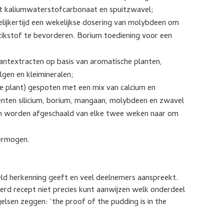
t kaliumwaterstofcarbonaat en spuitzwavel;
elijkertijd een wekelijkse dosering van molybdeen om
tikstof te bevorderen. Borium toediening voor een
lantextracten op basis van aromatische planten,
lgen en kleimineralen;
n de plant) gespoten met een mix van calcium en
ten silicium, borium, mangaan, molybdeen en zwavel
on worden afgeschaald van elke twee weken naar om
vermogen.
eeld herkenning geeft en veel deelnemers aanspreekt.
erd recept niet precies kunt aanwijzen welk onderdeel
elsen zeggen: ‘the proof of the pudding is in the