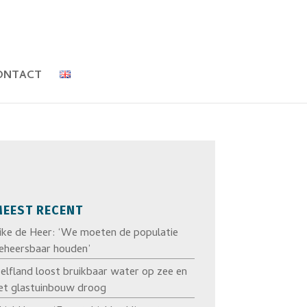
ONTACT
EEST RECENT
ike de Heer: ‘We moeten de populatie
eheersbaar houden’
elfland loost bruikbaar water op zee en
et glastuinbouw droog