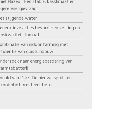
hiel Hazeu: ‘Een stabiel kasklimaat en
agere energievraag’
et stijgende water
eneratieve acties bevorderen zetting en
roskwaliteit tomaat
ombinatie van indoor farming met
fficiëntie van glastuinbouw
nderzoek naar energiebesparing van
armtebatterij
onald van Dijk: ‘De nieuwe spuit- en
trooirobot presteert beter’