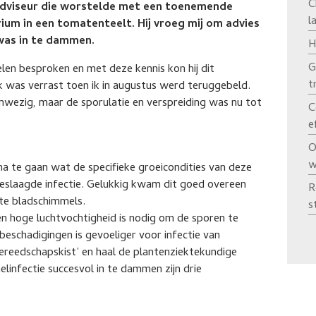
C
 adviseur die worstelde met een toenemende
l
ium in een tomatenteelt. Hij vroeg mij om advies
was in te dammen.
H
G
len besproken en met deze kennis kon hij dit
t
k was verrast toen ik in augustus werd teruggebeld.
wezig, maar de sporulatie en verspreiding was nu tot
C
e
O
w
 na te gaan wat de specifieke groeicondities van deze
eslaagde infectie. Gelukkig kwam dit goed overeen
R
te bladschimmels.
s
Een hoge luchtvochtigheid is nodig om de sporen te
schadigingen is gevoeliger voor infectie van
gereedschapskist’ en haal de plantenziektekundige
linfectie succesvol in te dammen zijn drie