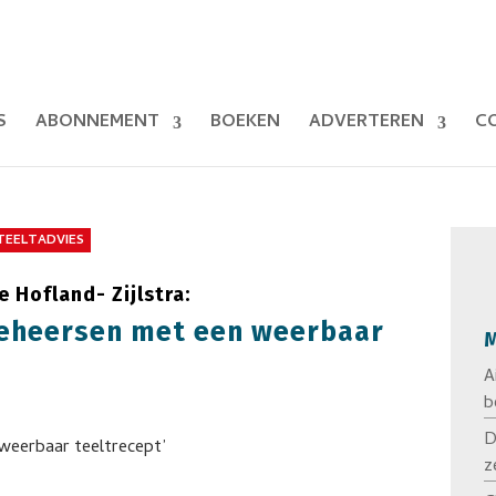
S
ABONNEMENT
BOEKEN
ADVERTEREN
C
TEELTADVIES
 Hofland- Zijlstra:
beheersen met een weerbaar
M
A
b
D
z