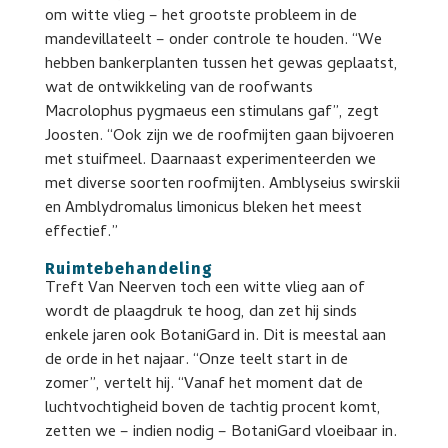
om witte vlieg – het grootste probleem in de
mandevillateelt – onder controle te houden. “We
hebben bankerplanten tussen het gewas geplaatst,
wat de ontwikkeling van de roofwants
Macrolophus pygmaeus een stimulans gaf”, zegt
Joosten. “Ook zijn we de roofmijten gaan bijvoeren
met stuifmeel. Daarnaast experimenteerden we
met diverse soorten roofmijten. Amblyseius swirskii
en Amblydromalus limonicus bleken het meest
effectief.”
Ruimtebehandeling
Treft Van Neerven toch een witte vlieg aan of
wordt de plaagdruk te hoog, dan zet hij sinds
enkele jaren ook BotaniGard in. Dit is meestal aan
de orde in het najaar. “Onze teelt start in de
zomer”, vertelt hij. “Vanaf het moment dat de
luchtvochtigheid boven de tachtig procent komt,
zetten we – indien nodig – BotaniGard vloeibaar in.