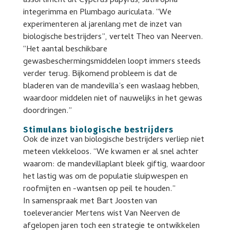
assortiment uit Cyperus papyrus, Jathropha
integerimma en Plumbago auriculata. “We
experimenteren al jarenlang met de inzet van
biologische bestrijders”, vertelt Theo van Neerven.
“Het aantal beschikbare
gewasbeschermingsmiddelen loopt immers steeds
verder terug. Bijkomend probleem is dat de
bladeren van de mandevilla’s een waslaag hebben,
waardoor middelen niet of nauwelijks in het gewas
doordringen.”
Stimulans biologische bestrijders
Ook de inzet van biologische bestrijders verliep niet
meteen vlekkeloos. “We kwamen er al snel achter
waarom: de mandevillaplant bleek giftig, waardoor
het lastig was om de populatie sluipwespen en
roofmijten en -wantsen op peil te houden.”
In samenspraak met Bart Joosten van
toeleverancier Mertens wist Van Neerven de
afgelopen jaren toch een strategie te ontwikkelen