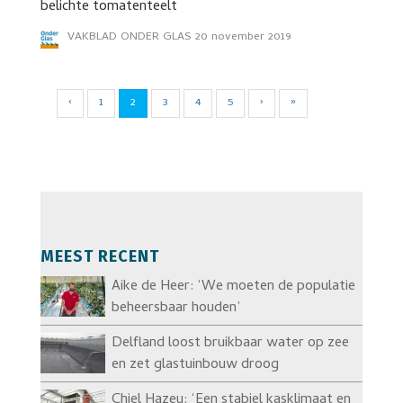
belichte tomatenteelt
VAKBLAD ONDER GLAS
20 november 2019
‹
1
2
3
4
5
›
»
MEEST RECENT
Aike de Heer: ‘We moeten de populatie
beheersbaar houden’
Delfland loost bruikbaar water op zee
en zet glastuinbouw droog
Chiel Hazeu: ‘Een stabiel kasklimaat en