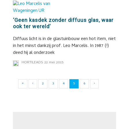
‘Geen kasdek zonder diffuus glas, waar
ook ter wereld’
Diffuus licht is in de glastuinbouw een hot item, niet
in het minst dankzij prof. Leo Marcelis. In 1987 (!)
deed hij al onderzoek
HORTILEADS
22 mei 2015
«
‹
2
3
4
5
6
›