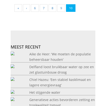
«
‹
6
7
8
9
10
MEEST RECENT
Aike de Heer: ‘We moeten de populatie
beheersbaar houden’
Delfland loost bruikbaar water op zee en
zet glastuinbouw droog
Chiel Hazeu: ‘Een stabiel kasklimaat en
lagere energievraag’
Het stijgende water
Generatieve acties bevorderen zetting en
troskwaliteit tomaat