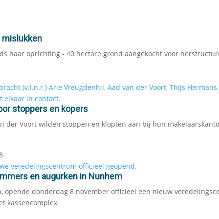
e mislukken
nds haar oprichting - 40 hectare grond aangekocht voor herstructur
voor stoppers en kopers
van der Voort wilden stoppen en klopten aan bij hun makelaarskanto
8
ommers en augurken in Nunhem
, opende donderdag 8 november officieel een nieuw veredelings
het kassencomplex