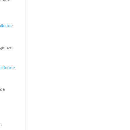
igieuze
 de
n