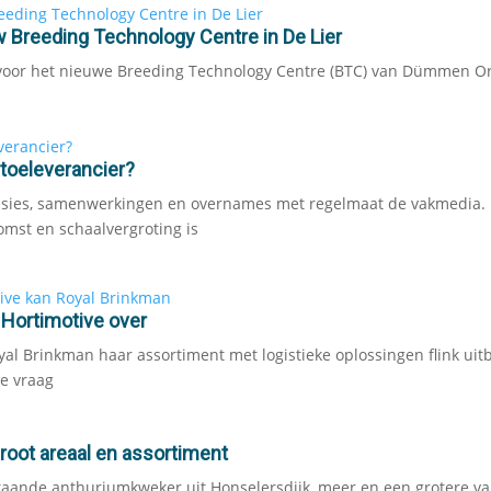
 Breeding Technology Centre in De Lier
oor het nieuwe Breeding Technology Centre (BTC) van Dümmen O
toeleverancier?
usies, samenwerkingen en overnames met regelmaat de vakmedia.
omst en schaalvergroting is
 Hortimotive over
l Brinkman haar assortiment met logistieke oplossingen flink uit
e vraag
oot areaal en assortiment
aande anthuriumkweker uit Honselersdijk, meer en een grotere var