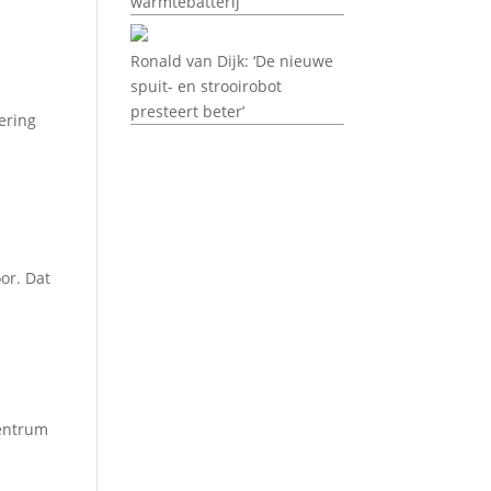
warmtebatterij
Ronald van Dijk: ‘De nieuwe
spuit- en strooirobot
presteert beter’
ering
or. Dat
centrum