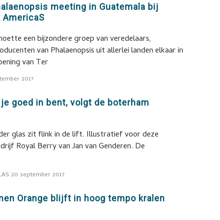
halaenopsis meeting in Guatemala bij
k AmericaS
ette een bijzondere groep van veredelaars,
ducenten van Phalaenopsis uit allerlei landen elkaar in
pening van Ter
tember 2017
 je goed in bent, volgt de boterham
r glas zit flink in de lift. Illustratief voor deze
edrijf Royal Berry van Jan van Genderen. De
LAS
20 september 2017
en Orange blijft in hoog tempo kralen