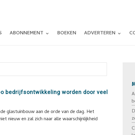
S
ABONNEMENT
BOEKEN
ADVERTEREN
C
M
o bedrijfsontwikkeling worden door veel
A
d
b
D
n de glastuinbouw aan de orde van de dag. Het
z
et nieuw en zal zich naar alle waarschijnlijkheid
C