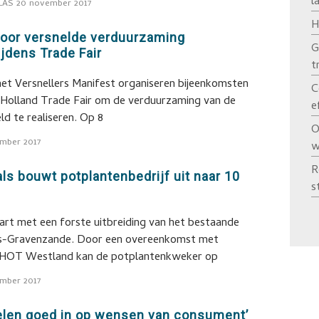
l
LAS
20 november 2017
H
oor versnelde verduurzaming
G
ijdens Trade Fair
t
et Versnellers Manifest organiseren bijeenkomsten
C
raHolland Trade Fair om de verduurzaming van de
e
ld te realiseren. Op 8
O
mber 2017
w
R
als bouwt potplantenbedrijf uit naar 10
s
tart met een forste uitbreiding van het bestaande
 ’s-Gravenzande. Door een overeenkomst met
f HOT Westland kan de potplantenkweker op
mber 2017
pelen goed in op wensen van consument’