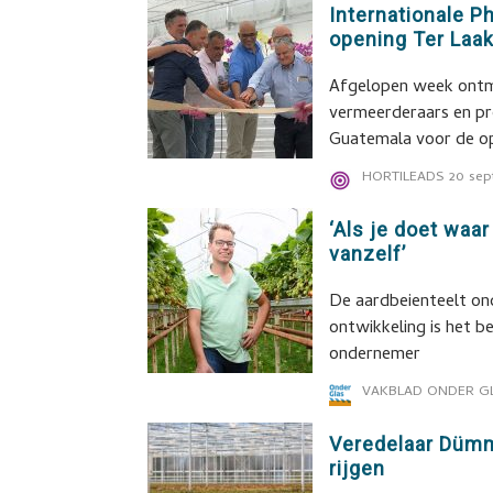
Internationale P
opening Ter Laa
Afgelopen week ontmo
vermeerderaars en pro
Guatemala voor de o
HORTILEADS
20 sep
‘Als je doet waar
vanzelf’
De aardbeienteelt onde
ontwikkeling is het b
ondernemer
VAKBLAD ONDER G
Veredelaar Dümm
rijgen