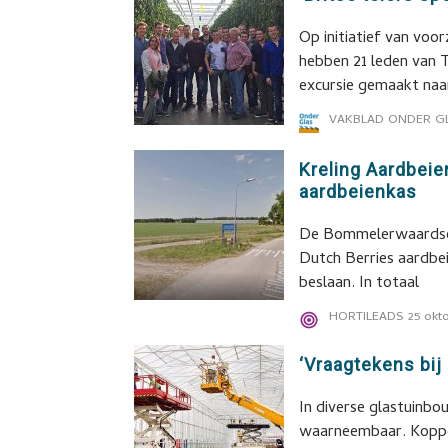
Op initiatief van voo
hebben 21 leden van 
excursie gemaakt naa
VAKBLAD ONDER G
Kreling Aardbeie
aardbeienkas
De Bommelerwaardse 
Dutch Berries aardbeie
beslaan. In totaal
HORTILEADS
25 okt
‘Vraagtekens bij
In diverse glastuinbo
waarneembaar. Koppel