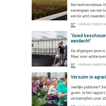
Sierteeltveredelaar 
samengaan van een han
eerste acht maanden
VAKBLAD ONDER G
‘Goed beschouwd
aandacht’
De afgelopen jaren is
Maar voor achterover
VAKBLAD ONDER G
Verzuim in agrar
Jaarlijks publiceert S
groen. In het rapport
verzuimcijfers over 2