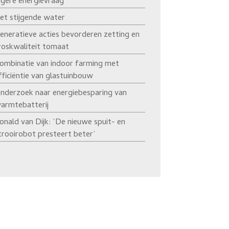
agere energievraag’
et stijgende water
eneratieve acties bevorderen zetting en
roskwaliteit tomaat
ombinatie van indoor farming met
fficiëntie van glastuinbouw
nderzoek naar energiebesparing van
armtebatterij
onald van Dijk: ‘De nieuwe spuit- en
trooirobot presteert beter’