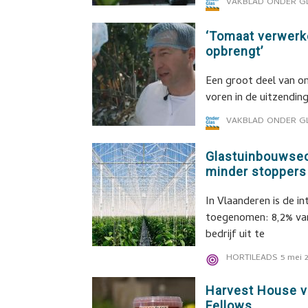
VAKBLAD ONDER G
‘Tomaat verwerk
opbrengt’
Een groot deel van o
voren in de uitzendin
VAKBLAD ONDER G
Glastuinbouwsec
minder stoppers
In Vlaanderen is de i
toegenomen: 8,2% van
bedrijf uit te
HORTILEADS
5 mei 
Harvest House v
Fellows