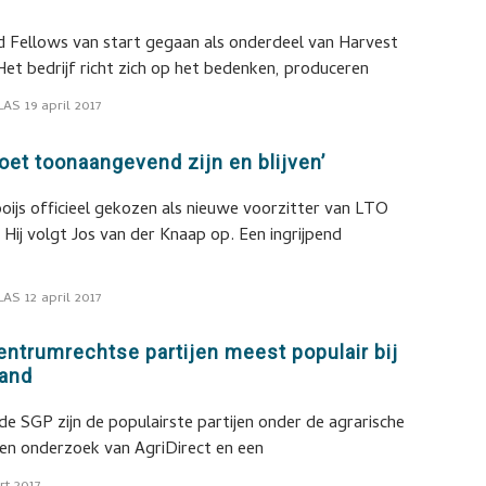
od Fellows van start gegaan als onderdeel van Harvest
Het bedrijf richt zich op het bedenken, produceren
LAS
19 april 2017
et toonaangevend zijn en blijven’
Vooijs officieel gekozen als nieuwe voorzitter van LTO
Hij volgt Jos van der Knaap op. Een ingrijpend
LAS
12 april 2017
centrumrechtse partijen meest populair bij
land
 SGP zijn de populairste partijen onder de agrarische
t een onderzoek van AgriDirect en een