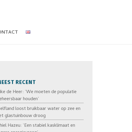
ONTACT
EEST RECENT
ike de Heer: ‘We moeten de populatie
eheersbaar houden’
elfland loost bruikbaar water op zee en
et glastuinbouw droog
hiel Hazeu: ‘Een stabiel kasklimaat en