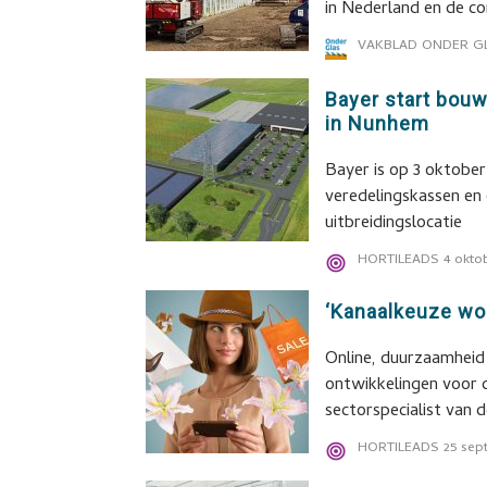
in Nederland en de co
VAKBLAD ONDER G
Bayer start bou
in Nunhem
Bayer is op 3 oktobe
veredelingskassen en
uitbreidingslocatie
HORTILEADS
4 okto
‘Kanaalkeuze wor
Online, duurzaamheid e
ontwikkelingen voor 
sectorspecialist van 
HORTILEADS
25 sep