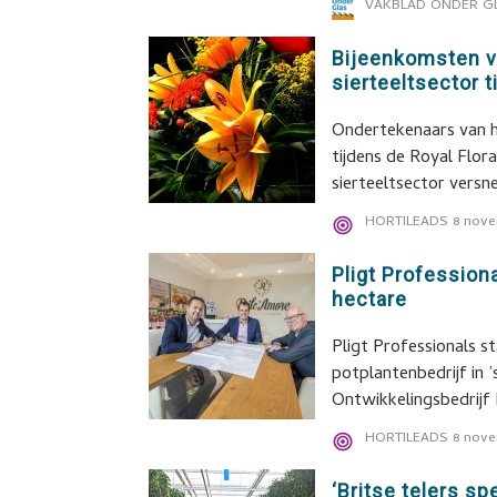
VAKBLAD ONDER G
Bijeenkomsten v
sierteeltsector t
Ondertekenaars van h
tijdens de Royal Flo
sierteeltsector versne
HORTILEADS
8 nove
Pligt Profession
hectare
Pligt Professionals s
potplantenbedrijf in
Ontwikkelingsbedrij
HORTILEADS
8 nove
‘Britse telers s