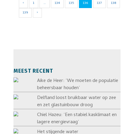
‹
1
…
134
135
136
137
138
139
›
MEEST RECENT
Aike de Heer: ‘We moeten de populatie
beheersbaar houden’
Delfland loost bruikbaar water op zee
en zet glastuinbouw droog
Chiel Hazeu: ‘Een stabiel kasklimaat en
lagere energievraag’
Het stijgende water