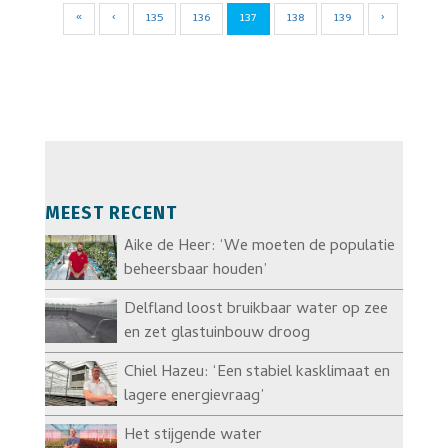
«
‹
135
136
137
138
139
›
MEEST RECENT
Aike de Heer: ‘We moeten de populatie
beheersbaar houden’
Delfland loost bruikbaar water op zee
en zet glastuinbouw droog
Chiel Hazeu: ‘Een stabiel kasklimaat en
lagere energievraag’
Het stijgende water