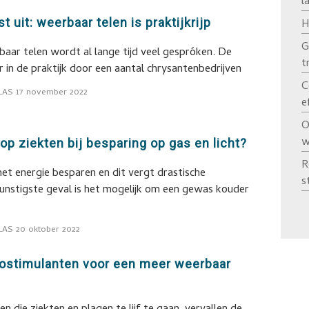
l
st uit: weerbaar telen is praktijkrijp
H
G
aar telen wordt al lange tijd veel gespróken. De
t
er in de praktijk door een aantal chrysantenbedrijven
C
LAS
17 november 2022
e
O
w
 op ziekten bij besparing op gas en licht?
R
met energie besparen en dit vergt drastische
s
gunstigste geval is het mogelijk om een gewas kouder
LAS
20 oktober 2022
iostimulanten voor een meer weerbaar