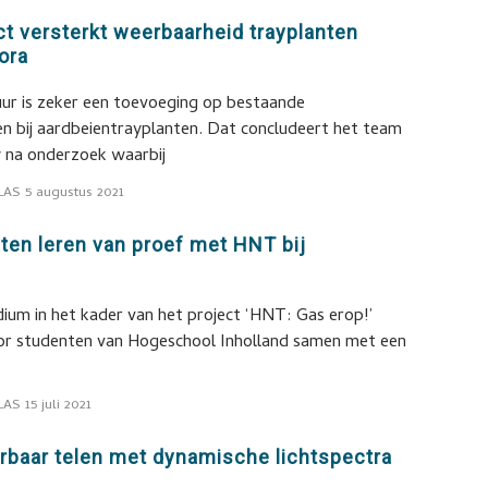
t versterkt weerbaarheid trayplanten
ora
uur is zeker een toevoeging op bestaande
en bij aardbeientrayplanten. Dat concludeert het team
y na onderzoek waarbij
LAS
5 augustus 2021
ten leren van proef met HNT bij
ium in het kader van het project ‘HNT: Gas erop!’
or studenten van Hogeschool Inholland samen met een
LAS
15 juli 2021
baar telen met dynamische lichtspectra