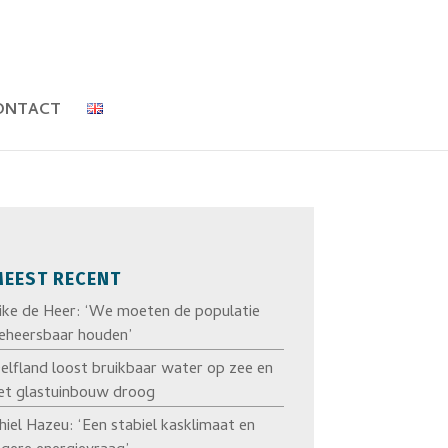
ONTACT
EEST RECENT
ike de Heer: ‘We moeten de populatie
eheersbaar houden’
elfland loost bruikbaar water op zee en
et glastuinbouw droog
hiel Hazeu: ‘Een stabiel kasklimaat en