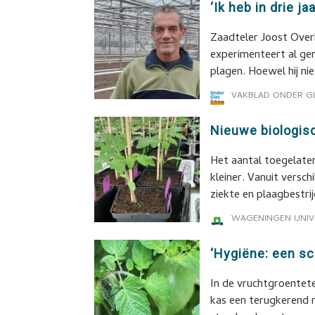
‘Ik heb in drie j
Zaadteler Joost Overk
experimenteert al ge
plagen. Hoewel hij nie
VAKBLAD ONDER G
Nieuwe biologis
Het aantal toegelate
kleiner. Vanuit versc
ziekte en plaagbestri
WAGENINGEN UNIV
‘Hygiëne: een sch
In de vruchtgroentete
kas een terugkerend r