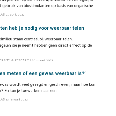
n planten op een natuurlijke manier te verhogen, is
het gebruik van biostimulanten op basis van organische
LAS
21 april 2022
ten heb je nodig voor weerbaar telen
lmilieu staan centraal bij weerbaar telen.
elen die je neemt hebben geen direct effect op de
ERSITY & RESEARCH
10 maart 2022
 en meten of een gewas weerbaar is?’
ewas wordt veel gezegd en geschreven, maar hoe kun
en? En kun je toewerken naar een
LAS
13 januari 2022