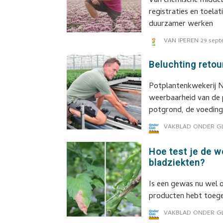
Van chemische middele
registraties en toela
duurzamer werken
VAN IPEREN
29 sept
Beluchting reto
Potplantenkwekerij N
weerbaarheid van de p
potgrond, de voeding
VAKBLAD ONDER G
Hoe test je de 
bladziekten?
Is een gewas nu wel o
producten hebt toege
VAKBLAD ONDER G