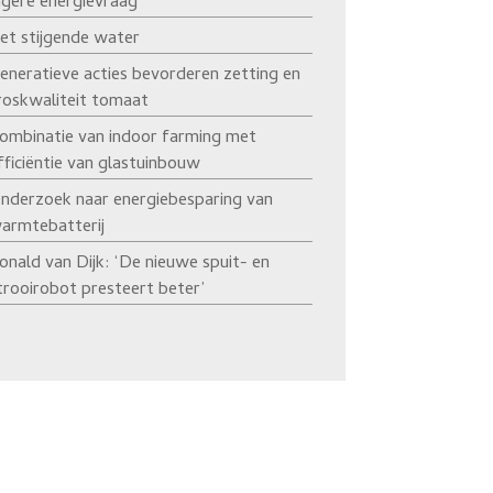
agere energievraag’
et stijgende water
eneratieve acties bevorderen zetting en
roskwaliteit tomaat
ombinatie van indoor farming met
fficiëntie van glastuinbouw
nderzoek naar energiebesparing van
armtebatterij
onald van Dijk: ‘De nieuwe spuit- en
trooirobot presteert beter’