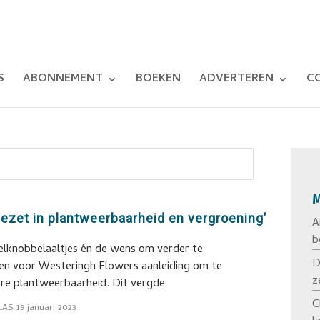
S
ABONNEMENT
BOEKEN
ADVERTEREN
C
M
gezet in plantweerbaarheid en vergroening’
A
b
lknobbelaaltjes én de wens om verder te
D
n voor Westeringh Flowers aanleiding om te
z
ere plantweerbaarheid. Dit vergde
C
LAS
19 januari 2023