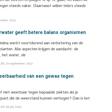
n die ziekten en plagen te lijf te gaan, vervallen de
tingen steeds vaker. Daarnaast willen telers steeds
ember 2022
urwater geeft betere balans organismen
olina werkt voortdurend aan verbetering van de
lanten. Alle aspecten krijgen de aandacht: de
, het water, de
LAS
29 september 2022
weerbaarheid van een gewas tegen
f niet weerbaar tegen bepaalde ziekten als je
past die de weerstand kunnen verhogen? Dan is het
LAS
28 juli 2022