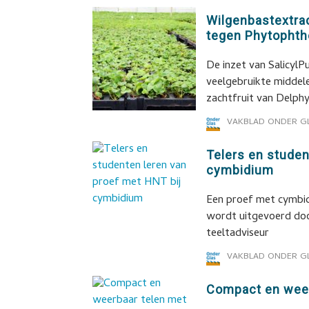
Wilgenbastextrac
tegen Phytophth
De inzet van SalicylP
veelgebruikte middel
zachtfruit van Delph
VAKBLAD ONDER G
Telers en studen
cymbidium
Een proef met cymbid
wordt uitgevoerd do
teeltadviseur
VAKBLAD ONDER G
Compact en weer