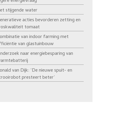
agere energievraag’
et stijgende water
eneratieve acties bevorderen zetting en
roskwaliteit tomaat
ombinatie van indoor farming met
fficiëntie van glastuinbouw
nderzoek naar energiebesparing van
armtebatterij
onald van Dijk: ‘De nieuwe spuit- en
trooirobot presteert beter’