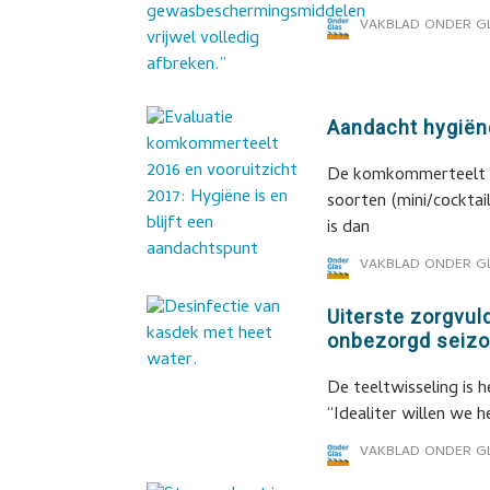
VAKBLAD ONDER G
Aandacht hygiëne
De komkommerteelt is 
soorten (mini/cocktail
is dan
VAKBLAD ONDER G
Uiterste zorgvul
onbezorgd seiz
De teeltwisseling is 
“Idealiter willen we h
VAKBLAD ONDER G