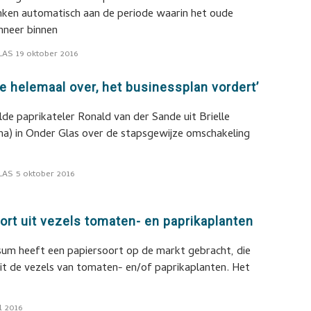
nken automatisch aan de periode waarin het oude
nneer binnen
LAS
19 oktober 2016
we helemaal over, het businessplan vordert’
lde paprikateler Ronald van der Sande uit Brielle
3 ha) in Onder Glas over de stapsgewijze omschakeling
LAS
5 oktober 2016
rt uit vezels tomaten- en paprikaplanten
lsum heeft een papiersoort op de markt gebracht, die
it de vezels van tomaten- en/of paprikaplanten. Het
l 2016