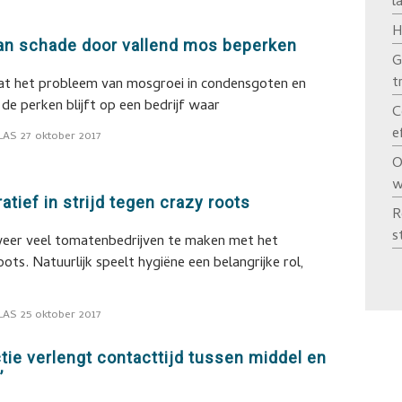
l
H
kan schade door vallend mos beperken
G
t
dat het probleem van mosgroei in condensgoten en
 de perken blijft op een bedrijf waar
C
e
LAS
27 oktober 2017
O
w
tief in strijd tegen crazy roots
R
s
weer veel tomatenbedrijven te maken met het
ots. Natuurlijk speelt hygiëne een belangrijke rol,
LAS
25 oktober 2017
ie verlengt contacttijd tussen middel en
’