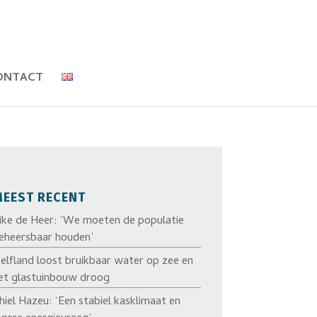
ONTACT
EEST RECENT
ike de Heer: ‘We moeten de populatie
eheersbaar houden’
elfland loost bruikbaar water op zee en
et glastuinbouw droog
hiel Hazeu: ‘Een stabiel kasklimaat en