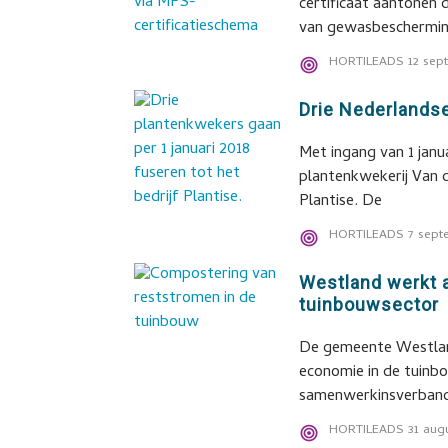
certificaat aantonen 
van gewasbeschermi
HORTILEADS
12 sep
Drie Nederlands
Met ingang van 1 jan
plantenkwekerij Van 
Plantise. De
HORTILEADS
7 sept
Westland werkt 
tuinbouwsector
De gemeente Westland
economie in de tuinb
samenwerkinsverban
HORTILEADS
31 aug