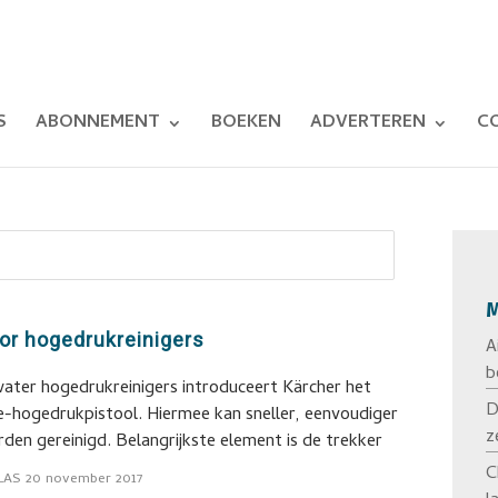
S
ABONNEMENT
BOEKEN
ADVERTEREN
C
M
or hogedrukreinigers
A
b
ter hogedrukreinigers introduceert Kärcher het
D
e-hogedrukpistool. Hiermee kan sneller, eenvoudiger
z
en gereinigd. Belangrijkste element is de trekker
C
LAS
20 november 2017