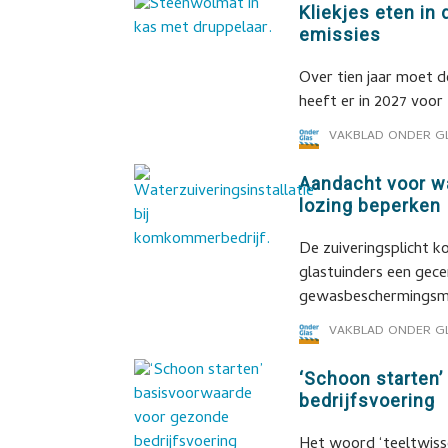
Kliekjes eten in
emissies
Over tien jaar moet d
heeft er in 2027 voor
VAKBLAD ONDER G
Aandacht voor w
lozing beperken
De zuiveringsplicht k
glastuinders een gecer
gewasbeschermingsmid
VAKBLAD ONDER G
‘Schoon starten
bedrijfsvoering
Het woord ‘teeltwisse