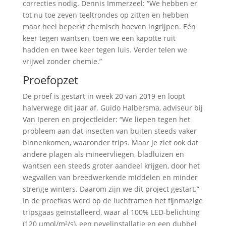
correcties nodig. Dennis Immerzeel: “We hebben er
tot nu toe zeven teeltrondes op zitten en hebben
maar heel beperkt chemisch hoeven ingrijpen. Eén
keer tegen wantsen, toen we een kapotte ruit
hadden en twee keer tegen luis. Verder telen we
vrijwel zonder chemie.”
Proefopzet
De proef is gestart in week 20 van 2019 en loopt
halverwege dit jaar af. Guido Halbersma, adviseur bij
Van Iperen en projectleider: “We liepen tegen het
probleem aan dat insecten van buiten steeds vaker
binnenkomen, waaronder trips. Maar je ziet ook dat
andere plagen als mineervliegen, bladluizen en
wantsen een steeds groter aandeel krijgen, door het
wegvallen van breedwerkende middelen en minder
strenge winters. Daarom zijn we dit project gestart.”
In de proefkas werd op de luchtramen het fijnmazige
tripsgaas geïnstalleerd, waar al 100% LED-belichting
(120 µmol/m²/s), een nevelinstallatie en een dubbel