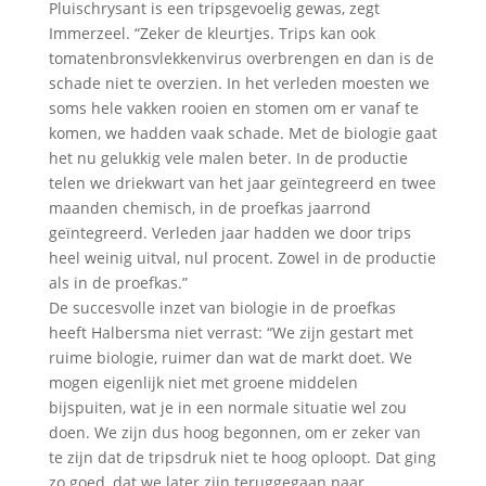
Pluischrysant is een tripsgevoelig gewas, zegt
Immerzeel. “Zeker de kleurtjes. Trips kan ook
tomatenbronsvlekkenvirus overbrengen en dan is de
schade niet te overzien. In het verleden moesten we
soms hele vakken rooien en stomen om er vanaf te
komen, we hadden vaak schade. Met de biologie gaat
het nu gelukkig vele malen beter. In de productie
telen we driekwart van het jaar geïntegreerd en twee
maanden chemisch, in de proefkas jaarrond
geïntegreerd. Verleden jaar hadden we door trips
heel weinig uitval, nul procent. Zowel in de productie
als in de proefkas.”
De succesvolle inzet van biologie in de proefkas
heeft Halbersma niet verrast: “We zijn gestart met
ruime biologie, ruimer dan wat de markt doet. We
mogen eigenlijk niet met groene middelen
bijspuiten, wat je in een normale situatie wel zou
doen. We zijn dus hoog begonnen, om er zeker van
te zijn dat de tripsdruk niet te hoog oploopt. Dat ging
zo goed, dat we later zijn teruggegaan naar