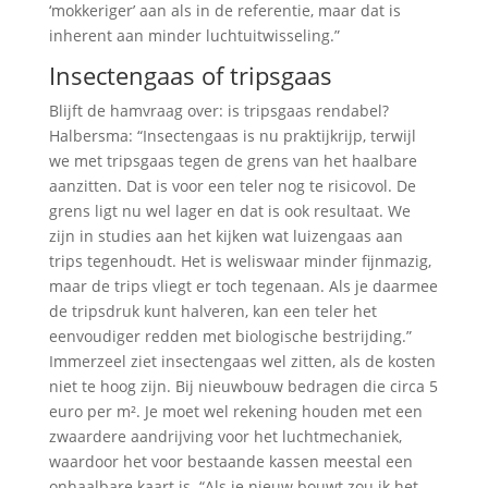
‘mokkeriger’ aan als in de referentie, maar dat is
inherent aan minder luchtuitwisseling.”
Insectengaas of tripsgaas
Blijft de hamvraag over: is tripsgaas rendabel?
Halbersma: “Insectengaas is nu praktijkrijp, terwijl
we met tripsgaas tegen de grens van het haalbare
aanzitten. Dat is voor een teler nog te risicovol. De
grens ligt nu wel lager en dat is ook resultaat. We
zijn in studies aan het kijken wat luizengaas aan
trips tegenhoudt. Het is weliswaar minder fijnmazig,
maar de trips vliegt er toch tegenaan. Als je daarmee
de tripsdruk kunt halveren, kan een teler het
eenvoudiger redden met biologische bestrijding.”
Immerzeel ziet insectengaas wel zitten, als de kosten
niet te hoog zijn. Bij nieuwbouw bedragen die circa 5
euro per m². Je moet wel rekening houden met een
zwaardere aandrijving voor het luchtmechaniek,
waardoor het voor bestaande kassen meestal een
onhaalbare kaart is. “Als je nieuw bouwt zou ik het