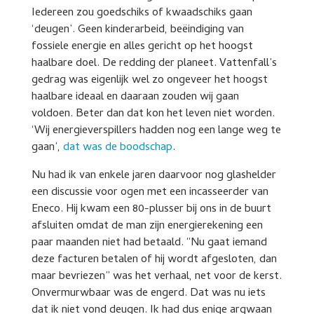
Iedereen zou goedschiks of kwaadschiks gaan
‘deugen’. Geen kinderarbeid, beëindiging van
fossiele energie en alles gericht op het hoogst
haalbare doel. De redding der planeet. Vattenfall’s
gedrag was eigenlijk wel zo ongeveer het hoogst
haalbare ideaal en daaraan zouden wij gaan
voldoen. Beter dan dat kon het leven niet worden.
‘Wij energieverspillers hadden nog een lange weg te
gaan’,
dat was de boodschap
.
Nu had ik van enkele jaren daarvoor nog glashelder
een discussie voor ogen met een incasseerder van
Eneco. Hij kwam een 80-plusser bij ons in de buurt
afsluiten omdat de man zijn energierekening een
paar maanden niet had betaald. “Nu gaat iemand
deze facturen betalen of hij wordt afgesloten, dan
maar bevriezen” was het verhaal, net voor de kerst.
Onvermurwbaar was de engerd. Dat was nu iets
dat ik niet vond deugen. Ik had dus enige argwaan