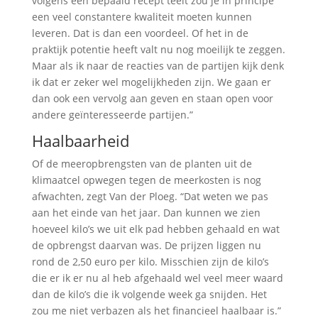
volgens een bepaald recept teelt zou je in principe
een veel constantere kwaliteit moeten kunnen
leveren. Dat is dan een voordeel. Of het in de
praktijk potentie heeft valt nu nog moeilijk te zeggen.
Maar als ik naar de reacties van de partijen kijk denk
ik dat er zeker wel mogelijkheden zijn. We gaan er
dan ook een vervolg aan geven en staan open voor
andere geïnteresseerde partijen.”
Haalbaarheid
Of de meeropbrengsten van de planten uit de
klimaatcel opwegen tegen de meerkosten is nog
afwachten, zegt Van der Ploeg. “Dat weten we pas
aan het einde van het jaar. Dan kunnen we zien
hoeveel kilo’s we uit elk pad hebben gehaald en wat
de opbrengst daarvan was. De prijzen liggen nu
rond de 2,50 euro per kilo. Misschien zijn de kilo’s
die er ik er nu al heb afgehaald wel veel meer waard
dan de kilo’s die ik volgende week ga snijden. Het
zou me niet verbazen als het financieel haalbaar is.”