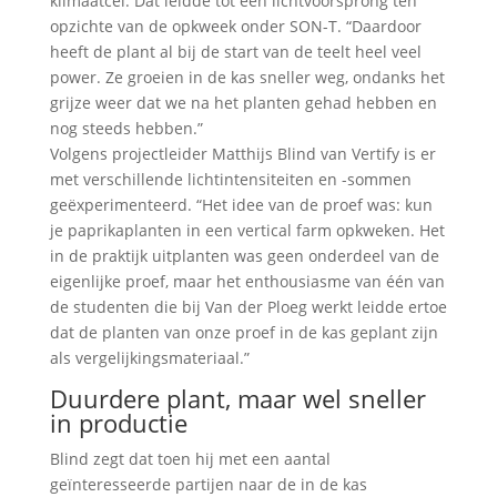
klimaatcel. Dat leidde tot een lichtvoorsprong ten
opzichte van de opkweek onder SON-T. “Daardoor
heeft de plant al bij de start van de teelt heel veel
power. Ze groeien in de kas sneller weg, ondanks het
grijze weer dat we na het planten gehad hebben en
nog steeds hebben.”
Volgens projectleider Matthijs Blind van Vertify is er
met verschillende lichtintensiteiten en -sommen
geëxperimenteerd. “Het idee van de proef was: kun
je paprikaplanten in een vertical farm opkweken. Het
in de praktijk uitplanten was geen onderdeel van de
eigenlijke proef, maar het enthousiasme van één van
de studenten die bij Van der Ploeg werkt leidde ertoe
dat de planten van onze proef in de kas geplant zijn
als vergelijkingsmateriaal.”
Duurdere plant, maar wel sneller
in productie
Blind zegt dat toen hij met een aantal
geïnteresseerde partijen naar de in de kas