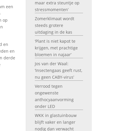
maar extra steuntje op
wam een
stressmomenten’
n
Zomerklimaat wordt
n op
steeds grotere
in
uitdaging in de kas
‘Plant is niet kapot te
d en
krijgen, met prachtige
neden en
bloemen in najaar’
en derde
Jos van der Waal:
e
‘Insectengaas geeft rust,
nu geen CABY-virus’
Verrood tegen
ongewenste
anthocyaanvorming
onder LED
WKK in glastuinbouw
blijft vaker en langer
nodig dan verwacht