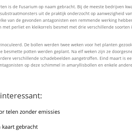
en is de Fusarium op naam gebracht. Bij de meeste bedrijven k
 substraatmonsters uit de praktijk onderzocht op aanwezigheid va
 welke van de gevonden antagonisten een remmende werking hebbe
 met perliet en kleikorrels besmet met drie verschillende soorten 
ïnoculeerd. De bollen werden twee weken voor het planten gezool
 de besmette potten werden geplant. Na elf weken zijn ze doorges
dere verschillende schadebeelden aangetroffen. Eind maart is e
antagonisten op deze schimmel in amaryllisbollen en enkele ander
interessant:
oor telen zonder emissies
 kaart gebracht