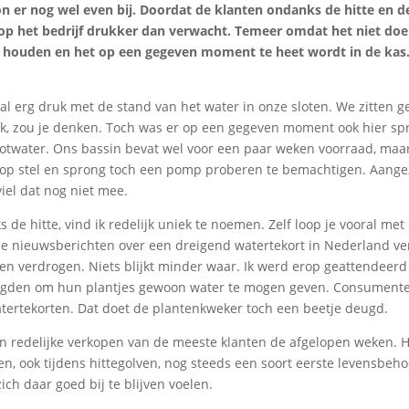
 er nog wel even bij. Doordat de klanten ondanks de hitte en d
op het bedrijf drukker dan verwacht. Temeer omdat het niet doen
 houden en het op een gegeven moment te heet wordt in de kas
al erg druk met de stand van het water in onze sloten. We zitten g
ek, zou je denken. Toch was er op een gegeven moment ook hier sp
otwater. Ons bassin bevat wel voor een paar weken voorraad, maa
 op stel en sprong toch een pomp proberen te bemachtigen. Aang
iel dat nog niet mee.
de hitte, vind ik redelijk uniek te noemen. Zelf loop je vooral met i
lle nieuwsberichten over een dreigend watertekort in Nederland v
ten verdrogen. Niets blijkt minder waar. Ik werd erop geattendeerd
edigden om hun plantjes gewoon water te mogen geven. Consument
atertekorten. Dat doet de plantenkweker toch een beetje deugd.
an redelijke verkopen van de meeste klanten de afgelopen weken. 
en, ook tijdens hittegolven, nog steeds een soort eerste levensbeho
ich daar goed bij te blijven voelen.