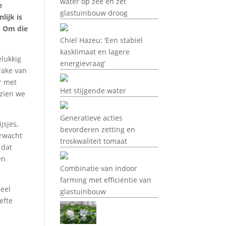
water op zee en zet
e
glastuinbouw droog
lijk is
. Om die
Chiel Hazeu: ‘Een stabiel
kasklimaat en lagere
elukkig
energievraag’
rake van
r met
Het stijgende water
ezien we
Generatieve acties
jsjes,
bevorderen zetting en
erwacht
troskwaliteit tomaat
 dat
en
Combinatie van indoor
farming met efficiëntie van
Heel
glastuinbouw
efte