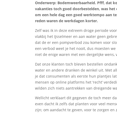
Onderwerp: Bodemweerbaarheid. Pfff, dat kon
vakanties toch goed doorbestelden, was het 
om een hele dag een goed werktempo aan te
reden waren de werkdagen korter.
Zelf was ik in deze extreem droge periode voor
vlakbij het IJsselmeer en aan water geen gebr
dat de er een pompverbod zou komen voor slo
een verbod weet je het nooit, dus moesten we
niet de enige waren met een dergelijke wens, v
Dat onze klanten toch bleven bestellen ondanks 
water en andere dranken de winkel uit. Met a
je dat consumenten als eerste hun plantjes la
mensen op online platforms het ‘recht’ verd
wilden zich niets aantrekken van dreigende w
Wellicht verklaart dit gegeven de toch meer d
even dacht ik zelfs dat planten voor veel mens
zijn; om aandacht te geven, voor te zorgen en z