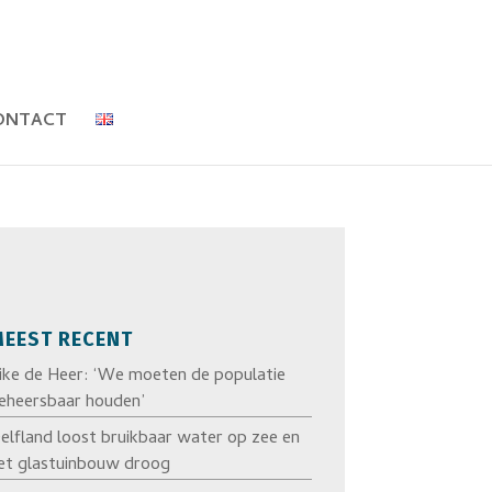
ONTACT
EEST RECENT
ike de Heer: ‘We moeten de populatie
eheersbaar houden’
elfland loost bruikbaar water op zee en
et glastuinbouw droog