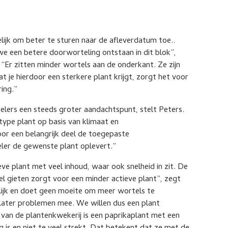
lijk om beter te sturen naar de afleverdatum toe..
we een betere doorworteling ontstaan in dit blok”,
“Er zitten minder wortels aan de onderkant. Ze zijn
t je hierdoor een sterkere plant krijgt, zorgt het voor
ring.”
lers een steeds groter aandachtspunt, stelt Peters.
ype plant op basis van klimaat en
or een belangrijk deel de toegepaste
teler de gewenste plant oplevert.”
eve plant met veel inhoud, waar ook snelheid in zit. De
eel gieten zorgt voor een minder actieve plant”, zegt
lijk en doet geen moeite om meer wortels te
, later problemen mee. We willen dus een plant
 van de plantenkwekerij is een paprikaplant met een