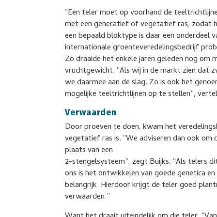
“Een teler moet op voorhand de teeltrichtlijn
met een generatief of vegetatief ras, zodat 
een bepaald bloktype is daar een onderdeel v
internationale groenteveredelingsbedrijf pro
Zo draaide het enkele jaren geleden nog om 
vruchtgewicht. “Als wij in de markt zien dat 
we daarmee aan de slag. Zo is ook het genoe
mogelijke teeltrichtlijnen op te stellen”, vertel
Verwaarden
Door proeven te doen, kwam het veredelingsbe
vegetatief ras is. “We adviseren dan ook om d
plaats van een
2-stengelsysteem”, zegt Buijks. “Als telers dit
ons is het ontwikkelen van goede genetica en 
belangrijk. Hierdoor krijgt de teler goed plan
verwaarden.”
Want het draait uiteindelijk om die teler. “Va