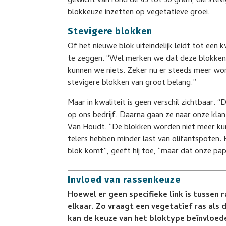
gewicht van rond de 45 tot 50 gram, die stevi
blokkeuze inzetten op vegetatieve groei.
Stevigere blokken
Of het nieuwe blok uiteindelijk leidt tot een 
te zeggen. “Wel merken we dat deze blokken 
kunnen we niets. Zeker nu er steeds meer wo
stevigere blokken van groot belang.”
Maar in kwaliteit is geen verschil zichtbaar. 
op ons bedrijf. Daarna gaan ze naar onze klan
Van Houdt. “De blokken worden niet meer kur
telers hebben minder last van olifantspoten. H
blok komt”, geeft hij toe, “maar dat onze papr
Invloed van rassenkeuze
Hoewel er geen specifieke link is tussen
elkaar. Zo vraagt een vegetatief ras als 
kan de keuze van het bloktype beïnvloed