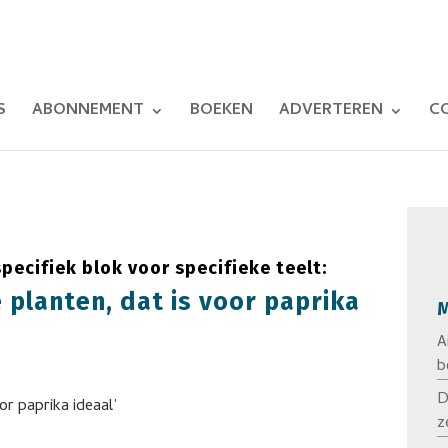
S
ABONNEMENT
BOEKEN
ADVERTEREN
C
pecifiek blok voor specifieke teelt:
 planten, dat is voor paprika
M
A
b
D
z