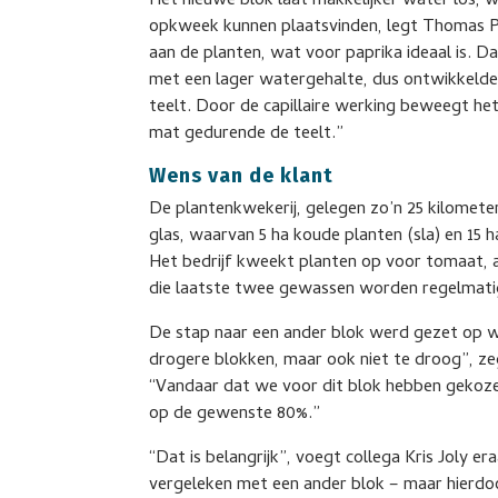
Het nieuwe blok laat makkelijker water los, 
opkweek kunnen plaatsvinden, legt Thomas Pe
aan de planten, wat voor paprika ideaal is. D
met een lager watergehalte, dus ontwikkelden
teelt. Door de capillaire werking beweegt h
mat gedurende de teelt.”
Wens van de klant
De plantenkwekerij, gelegen zo’n 25 kilomet
glas, waarvan 5 ha koude planten (sla) en 15 
Het bedrijf kweekt planten op voor tomaat, 
die laatste twee gewassen worden regelmati
De stap naar een ander blok werd gezet op wen
drogere blokken, maar ook niet te droog”, z
“Vandaar dat we voor dit blok hebben gekozen.
op de gewenste 80%.”
“Dat is belangrijk”, voegt collega Kris Joly e
vergeleken met een ander blok – maar hierdoo