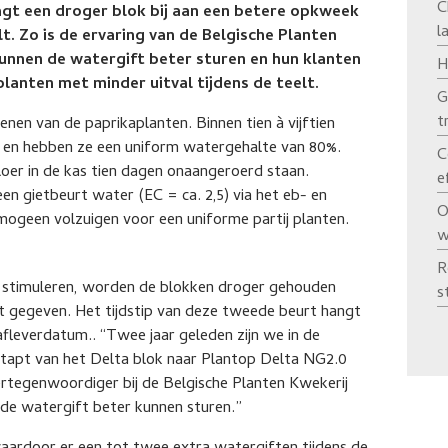
C
aagt een droger blok bij aan een betere opkweek
l
lt. Zo is de ervaring van de Belgische Planten
kunnen de watergift beter sturen en hun klanten
H
lanten met minder uitval tijdens de teelt.
G
t
enen van de paprikaplanten. Binnen tien à vijftien
t en hebben ze een uniform watergehalte van 80%.
C
loer in de kas tien dagen onaangeroerd staan.
e
en gietbeurt water (EC = ca. 2,5) via het eb- en
O
mogeen volzuigen voor een uniforme partij planten.
w
R
 stimuleren, worden de blokken droger gehouden
s
 gegeven. Het tijdstip van deze tweede beurt hangt
fleverdatum.. “Twee jaar geleden zijn we in de
tapt van het Delta blok naar Plantop Delta NG2.0
rtegenwoordiger bij de Belgische Planten Kwekerij
 de watergift beter kunnen sturen.”