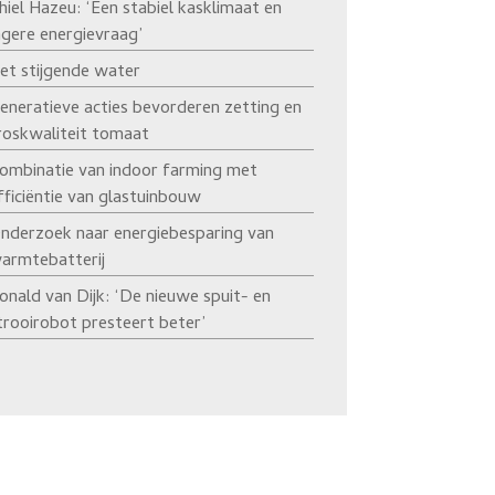
hiel Hazeu: ‘Een stabiel kasklimaat en
agere energievraag’
et stijgende water
eneratieve acties bevorderen zetting en
roskwaliteit tomaat
ombinatie van indoor farming met
fficiëntie van glastuinbouw
nderzoek naar energiebesparing van
armtebatterij
onald van Dijk: ‘De nieuwe spuit- en
trooirobot presteert beter’