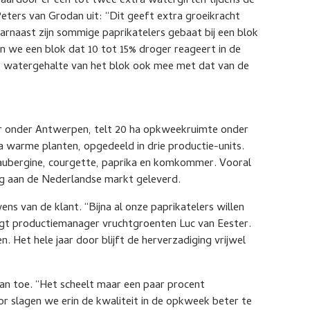
waardoor er een tot twee extra watergiften tijdens de
ters van Grodan uit: “Dit geeft extra groeikracht
aarnaast zijn sommige paprikatelers gebaat bij een blok
 we een blok dat 10 tot 15% droger reageert in de
et watergehalte van het blok ook mee met dat van de
er onder Antwerpen, telt 20 ha opkweekruimte onder
ha warme planten, opgedeeld in drie productie-units.
aubergine, courgette, paprika en komkommer. Vooral
g aan de Nederlandse markt geleverd.
s van de klant. “Bijna al onze paprikatelers willen
egt productiemanager vruchtgroenten Luc van Eester.
 Het hele jaar door blijft de herverzadiging vrijwel
raan toe. “Het scheelt maar een paar procent
r slagen we erin de kwaliteit in de opkweek beter te