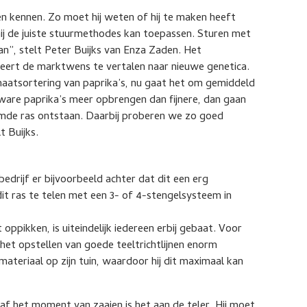
en kennen. Zo moet hij weten of hij te maken heeft
hij de juiste stuurmethodes kan toepassen. Sturen met
an”, stelt Peter Buijks van Enza Zaden. Het
beert de marktwens te vertalen naar nieuwe genetica.
maatsortering van paprika’s, nu gaat het om gemiddeld
zware paprika’s meer opbrengen dan fijnere, dan gaan
mde ras ontstaan. Daarbij proberen we zo goed
t Buijks.
drijf er bijvoorbeeld achter dat dit een erg
it ras te telen met een 3- of 4-stengelsysteem in
 oppikken, is uiteindelijk iedereen erbij gebaat. Voor
het opstellen van goede teeltrichtlijnen enorm
tmateriaal op zijn tuin, waardoor hij dit maximaal kan
naf het moment van zaaien is het aan de teler. Hij moet