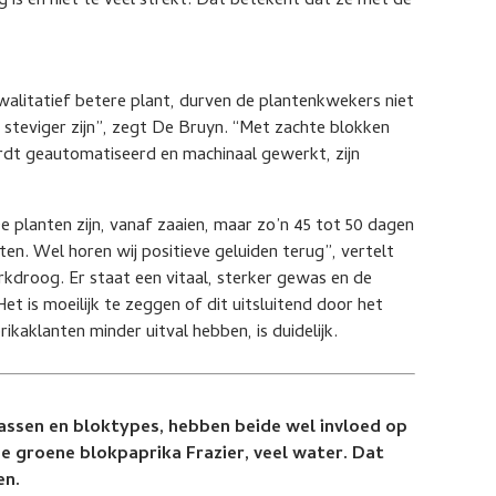
g is en niet te veel strekt. Dat betekent dat ze met de
kwalitatief betere plant, durven de plantenkwekers niet
steviger zijn”, zegt De Bruyn. “Met zachte blokken
rdt geautomatiseerd en machinaal gewerkt, zijn
“De planten zijn, vanaf zaaien, maar zo’n 45 tot 50 dagen
ten. Wel horen wij positieve geluiden terug”, vertelt
kdroog. Er staat een vitaal, sterker gewas en de
et is moeilijk te zeggen of dit uitsluitend door het
ikaklanten minder uitval hebben, is duidelijk.
 rassen en bloktypes, hebben beide wel invloed op
de groene blokpaprika Frazier, veel water. Dat
en.