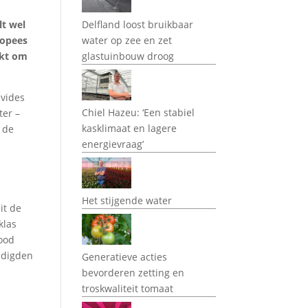
lt wel
Delfland loost bruikbaar
ropees
water op zee en zet
ikt om
glastuinbouw droog
Evides
Chiel Hazeu: ‘Een stabiel
ter –
kasklimaat en lagere
r de
energievraag’
Het stijgende water
it de
klas
dood
adigden
Generatieve acties
bevorderen zetting en
troskwaliteit tomaat