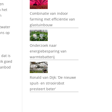
men
n het
Combinatie van indoor
n
farming met efficiëntie van
glastuinbouw
twater
kans op
Onderzoek naar
energiebesparing van
 dat is
warmtebatterij
 ik goed
 aanbod
Ronald van Dijk: ‘De nieuwe
spuit- en strooirobot
presteert beter’