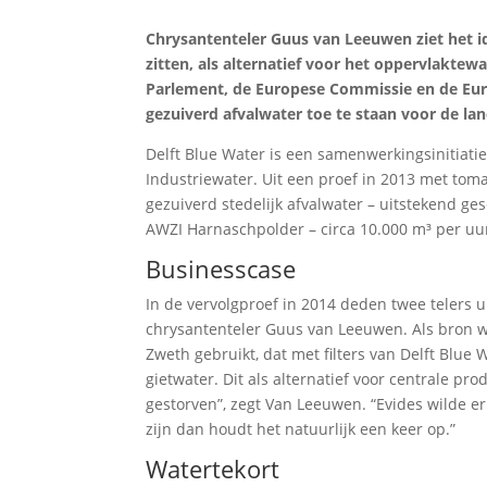
Chrysantenteler Guus van Leeuwen ziet het i
zitten, als alternatief voor het oppervlakte
Parlement, de Europese Commissie en de Eu
gezuiverd afvalwater toe te staan voor de la
Delft Blue Water is een samenwerkingsinitiati
Industriewater. Uit een proef in 2013 met to
gezuiverd stedelijk afvalwater – uitstekend ges
AWZI Harnaschpolder – circa 10.000 m³ per uu
Businesscase
In de vervolgproef in 2014 deden twee telers
chrysantenteler Guus van Leeuwen. Als bron we
Zweth gebruikt, dat met filters van Delft Blue
gietwater. Dit als alternatief voor centrale prod
gestorven”, zegt Van Leeuwen. “Evides wilde 
zijn dan houdt het natuurlijk een keer op.”
Watertekort