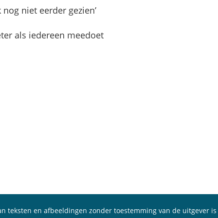
k nog niet eerder gezien’
eter als iedereen meedoet
n teksten en afbeeldingen zonder toestemming van de uitgever is 