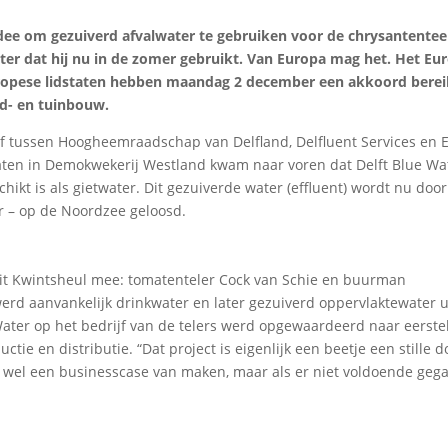
dee om gezuiverd afvalwater te gebruiken voor de chrysantentee
water dat hij nu in de zomer gebruikt. Van Europa mag het. Het Eu
ropese lidstaten hebben maandag 2 december een akkoord bere
nd- en tuinbouw.
ef tussen Hoogheemraadschap van Delfland, Delfluent Services en 
maten in Demokwekerij Westland kwam naar voren dat Delft Blue Wa
chikt is als gietwater. Dit gezuiverde water (effluent) wordt nu doo
r – op de Noordzee geloosd.
 uit Kwintsheul mee: tomatenteler Cock van Schie en buurman
rd aanvankelijk drinkwater en later gezuiverd oppervlaktewater u
 Water op het bedrijf van de telers werd opgewaardeerd naar eerste
uctie en distributie. “Dat project is eigenlijk een beetje een stille 
er wel een businesscase van maken, maar als er niet voldoende geg