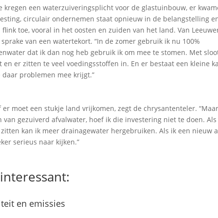
e kregen een waterzuiveringsplicht voor de glastuinbouw, er kwa
sting, circulair ondernemen staat opnieuw in de belangstelling e
flink toe, vooral in het oosten en zuiden van het land. Van Leeuwe
n sprake van een watertekort. “In de zomer gebruik ik nu 100%
genwater dat ik dan nog heb gebruik ik om mee te stomen. Met sloo
t en er zitten te veel voedingsstoffen in. En er bestaat een kleine 
je daar problemen mee krijgt.”
f er moet een stukje land vrijkomen, zegt de chrysantenteler. “Maar
van gezuiverd afvalwater, hoef ik die investering niet te doen. Als
 zitten kan ik meer drainagewater hergebruiken. Als ik een nieuw
eker serieus naar kijken.”
interessant:
iteit en emissies