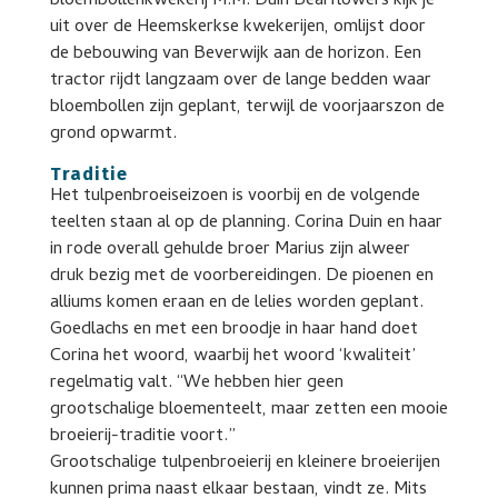
bloembollenkwekerij M.M. Duin Bearflowers kijk je
uit over de Heemskerkse kwekerijen, omlijst door
de bebouwing van Beverwijk aan de horizon. Een
tractor rijdt langzaam over de lange bedden waar
bloembollen zijn geplant, terwijl de voorjaarszon de
grond opwarmt.
Traditie
Het tulpenbroeiseizoen is voorbij en de volgende
teelten staan al op de planning. Corina Duin en haar
in rode overall gehulde broer Marius zijn alweer
druk bezig met de voorbereidingen. De pioenen en
alliums komen eraan en de lelies worden geplant.
Goedlachs en met een broodje in haar hand doet
Corina het woord, waarbij het woord ‘kwaliteit’
regelmatig valt. “We hebben hier geen
grootschalige bloementeelt, maar zetten een mooie
broeierij-traditie voort.”
Grootschalige tulpenbroeierij en kleinere broeierijen
kunnen prima naast elkaar bestaan, vindt ze. Mits