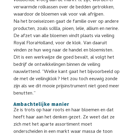
voldoende vroeg aan de markt te zijn, worden er
verwarmde rolkassen over de bedden getrokken,
waardoor de bloemen vak voor vak afrijpen.
Na het broeiseizoen gaat de familie over op andere
producten, zoals scillla, pioen, lelie, allium en nerine.
De afzet van alle bloemen vindt plaats via veiling
Royal FloraHolland, voor de klok. Van daaruit
vinden ze hun weg naar de handel en bloemisten.
Dit is een werkwijze die goed bevalt, al volgt het
bedrijf de ontwikkelingen binnen de veiling
nauwlettend. “Welke kant gaat het bijvoorbeeld op
de met de veilingklok? Het zou toch eeuwig zonde
zijn als we dit mooie prijsinstrument niet goed meer
benutten.”
Ambachtelijke manier
Ze is trots op haar roots en haar bloemen en dat
heeft haar aan het denken gezet. Ze weet dat ze
zich met het aparte assortiment moet
onderscheiden in een markt waar massa de toon