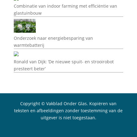
Combinatie van indoor farming met efficiëntie van
glastuinbouw
Onderzoek naar energiebesparing van
warmtebatterij
Ronald van Dijk: ‘De nieuwe spuit- en strooirobot
presteert beter’
Copyright © Vakblad Onder Glas. Kopiëren van
teksten en afbeeldingen zonder toestemming van de
uitgever is niet toegestaan.