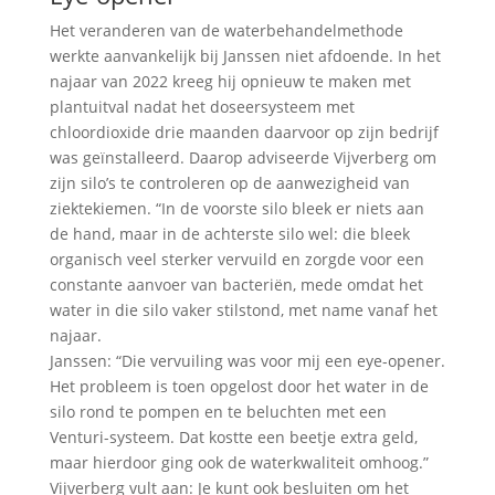
Het veranderen van de waterbehandelmethode
werkte aanvankelijk bij Janssen niet afdoende. In het
najaar van 2022 kreeg hij opnieuw te maken met
plantuitval nadat het doseersysteem met
chloordioxide drie maanden daarvoor op zijn bedrijf
was geïnstalleerd. Daarop adviseerde Vijverberg om
zijn silo’s te controleren op de aanwezigheid van
ziektekiemen. “In de voorste silo bleek er niets aan
de hand, maar in de achterste silo wel: die bleek
organisch veel sterker vervuild en zorgde voor een
constante aanvoer van bacteriën, mede omdat het
water in die silo vaker stilstond, met name vanaf het
najaar.
Janssen: “Die vervuiling was voor mij een eye-opener.
Het probleem is toen opgelost door het water in de
silo rond te pompen en te beluchten met een
Venturi-systeem. Dat kostte een beetje extra geld,
maar hierdoor ging ook de waterkwaliteit omhoog.”
Vijverberg vult aan: Je kunt ook besluiten om het