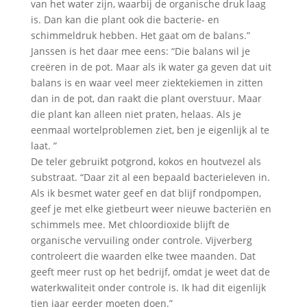
van het water zijn, waarbij de organische druk laag
is. Dan kan die plant ook die bacterie- en
schimmeldruk hebben. Het gaat om de balans.”
Janssen is het daar mee eens: “Die balans wil je
creëren in de pot. Maar als ik water ga geven dat uit
balans is en waar veel meer ziektekiemen in zitten
dan in de pot, dan raakt die plant overstuur. Maar
die plant kan alleen niet praten, helaas. Als je
eenmaal wortelproblemen ziet, ben je eigenlijk al te
laat. ”
De teler gebruikt potgrond, kokos en houtvezel als
substraat. “Daar zit al een bepaald bacterieleven in.
Als ik besmet water geef en dat blijf rondpompen,
geef je met elke gietbeurt weer nieuwe bacteriën en
schimmels mee. Met chloordioxide blijft de
organische vervuiling onder controle. Vijverberg
controleert die waarden elke twee maanden. Dat
geeft meer rust op het bedrijf, omdat je weet dat de
waterkwaliteit onder controle is. Ik had dit eigenlijk
tien jaar eerder moeten doen.”