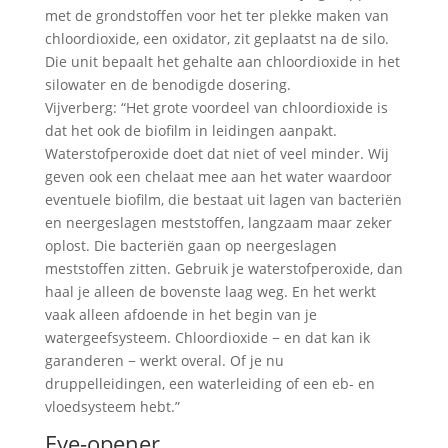
met de grondstoffen voor het ter plekke maken van
chloordioxide, een oxidator, zit geplaatst na de silo.
Die unit bepaalt het gehalte aan chloordioxide in het
silowater en de benodigde dosering.
Vijverberg: “Het grote voordeel van chloordioxide is
dat het ook de biofilm in leidingen aanpakt.
Waterstofperoxide doet dat niet of veel minder. Wij
geven ook een chelaat mee aan het water waardoor
eventuele biofilm, die bestaat uit lagen van bacteriën
en neergeslagen meststoffen, langzaam maar zeker
oplost. Die bacteriën gaan op neergeslagen
meststoffen zitten. Gebruik je waterstofperoxide, dan
haal je alleen de bovenste laag weg. En het werkt
vaak alleen afdoende in het begin van je
watergeefsysteem. Chloordioxide − en dat kan ik
garanderen − werkt overal. Of je nu
druppelleidingen, een waterleiding of een eb- en
vloedsysteem hebt.”
Eye-opener