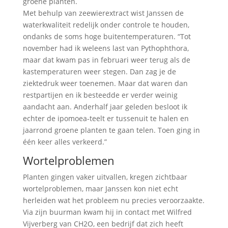
groene planten.
Met behulp van zeewierextract wist Janssen de
waterkwaliteit redelijk onder controle te houden,
ondanks de soms hoge buitentemperaturen. “Tot
november had ik weleens last van Pythophthora,
maar dat kwam pas in februari weer terug als de
kastemperaturen weer stegen. Dan zag je de
ziektedruk weer toenemen. Maar dat waren dan
restpartijen en ik besteedde er verder weinig
aandacht aan. Anderhalf jaar geleden besloot ik
echter de ipomoea-teelt er tussenuit te halen en
jaarrond groene planten te gaan telen. Toen ging in
één keer alles verkeerd.”
Wortelproblemen
Planten gingen vaker uitvallen, kregen zichtbaar
wortelproblemen, maar Janssen kon niet echt
herleiden wat het probleem nu precies veroorzaakte.
Via zijn buurman kwam hij in contact met Wilfred
Vijverberg van CH2O, een bedrijf dat zich heeft