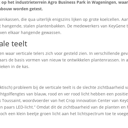
t op het industrieterrein Agro Business Park in Wageningen, waa
inbouw worden getest.
ikassen, die qua uiterlijk enigszins lijken op grote koelcellen. Aa
met hangende, stalen plantenbakken. De medewerkers van KeyGene 
oven elkaar hangende gewassen.
le teelt
waar verticale telers zich voor gesteld zien. In verschillende gev
aars de basis vormen van nieuw te ontwikkelen plantenrassen. In 
ieken in de kas.
tisch) probleem bij de verticale teelt is de slechte zichtbaarheid 
ichtgolflengtes van blauw, rood en ver rood licht hebben een positi
ik Toussaint, woordvoerder van het Crop innovation Center van Key
an paars LED-licht.” Omdat dit de zichtbaarheid van de planten en
ch een klein beetje groen licht aan het lichtspectrum toe te voeg