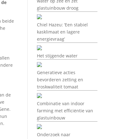
water op zee en zet
r de
glastuinbouw droog
n beide
Chiel Hazeu: ‘Een stabiel
the
kasklimaat en lagere
energievraag’
Het stijgende water
allen
andere
Generatieve acties
bevorderen zetting en
troskwaliteit tomaat
van de
eve
Combinatie van indoor
Gene.
farming met efficiëntie van
 hun
glastuinbouw
en.
Onderzoek naar