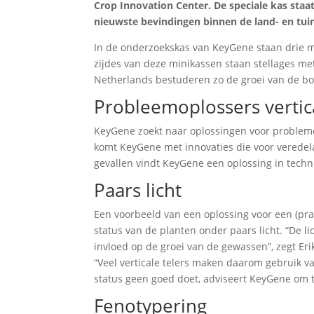
Crop Innovation Center. De speciale kas staa
nieuwste bevindingen binnen de land- en tu
In de onderzoekskas van KeyGene staan drie min
zijdes van deze minikassen staan stellages 
Netherlands bestuderen zo de groei van de b
Probleemoplossers vertica
KeyGene zoekt naar oplossingen voor problemen 
komt KeyGene met innovaties die voor veredel
gevallen vindt KeyGene een oplossing in techn
Paars licht
Een voorbeeld van een oplossing voor een (prak
status van de planten onder paars licht. “De l
invloed op de groei van de gewassen”, zegt Er
“Veel verticale telers maken daarom gebruik v
status geen goed doet, adviseert KeyGene om to
Fenotypering