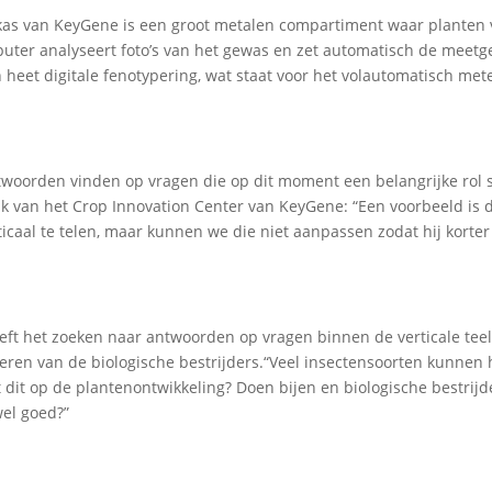
kas van KeyGene is een groot metalen compartiment waar planten 
uter analyseert foto’s van het gewas en zet automatisch de meet
heet digitale fenotypering, wat staat voor het volautomatisch met
woorden vinden op vragen die op dit moment een belangrijke rol 
ank van het Crop Innovation Center van KeyGene: “Een voorbeeld is d
icaal te telen, maar kunnen we die niet aanpassen zodat hij korte
ft het zoeken naar antwoorden op vragen binnen de verticale teelt
oneren van de biologische bestrijders.“Veel insectensoorten kunnen
t dit op de plantenontwikkeling? Doen bijen en biologische bestrijd
el goed?”