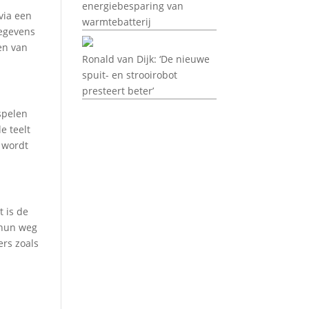
energiebesparing van
via een
warmtebatterij
gegevens
en van
Ronald van Dijk: ‘De nieuwe
spuit- en strooirobot
presteert beter’
spelen
e teelt
r wordt
 is de
 hun weg
ers zoals