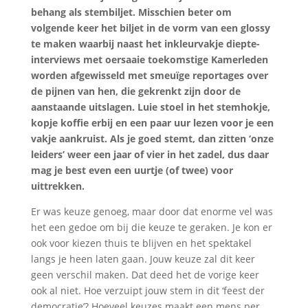
behang als stembiljet. Misschien beter om
volgende keer het biljet in de vorm van een glossy
te maken waarbij naast het inkleurvakje diepte-
interviews met oersaaie toekomstige Kamerleden
worden afgewisseld met smeuïge reportages over
de pijnen van hen, die gekrenkt zijn door de
aanstaande uitslagen. Luie stoel in het stemhokje,
kopje koffie erbij en een paar uur lezen voor je een
vakje aankruist. Als je goed stemt, dan zitten ‘onze
leiders’ weer een jaar of vier in het zadel, dus daar
mag je best even een uurtje (of twee) voor
uittrekken.
Er was keuze genoeg, maar door dat enorme vel was
het een gedoe om bij die keuze te geraken. Je kon er
ook voor kiezen thuis te blijven en het spektakel
langs je heen laten gaan. Jouw keuze zal dit keer
geen verschil maken. Dat deed het de vorige keer
ook al niet. Hoe verzuipt jouw stem in dit ‘feest der
democratie’? Hoeveel keuzes maakt een mens per