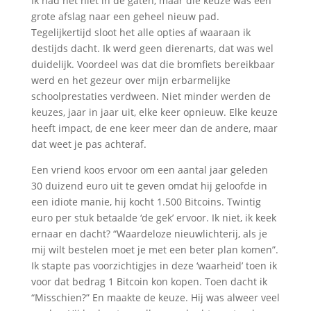
Ik had het niet in de gaten, maar die keuze was een
grote afslag naar een geheel nieuw pad.
Tegelijkertijd sloot het alle opties af waaraan ik
destijds dacht. Ik werd geen dierenarts, dat was wel
duidelijk. Voordeel was dat die bromfiets bereikbaar
werd en het gezeur over mijn erbarmelijke
schoolprestaties verdween. Niet minder werden de
keuzes, jaar in jaar uit, elke keer opnieuw. Elke keuze
heeft impact, de ene keer meer dan de andere, maar
dat weet je pas achteraf.
Een vriend koos ervoor om een aantal jaar geleden
30 duizend euro uit te geven omdat hij geloofde in
een idiote manie, hij kocht 1.500 Bitcoins. Twintig
euro per stuk betaalde ‘de gek’ ervoor. Ik niet, ik keek
ernaar en dacht? “Waardeloze nieuwlichterij, als je
mij wilt bestelen moet je met een beter plan komen”.
Ik stapte pas voorzichtigjes in deze ‘waarheid’ toen ik
voor dat bedrag 1 Bitcoin kon kopen. Toen dacht ik
“Misschien?” En maakte de keuze. Hij was alweer veel