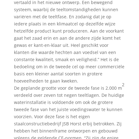
vertaald in het nieuwe ontwerp. Een bewegend
systeem, waarbij de teeltomstandigheden kunnen
variëren met de teeltfase. En zodanig dat je op
iedere plaats in een klimaatcel op dezelfde wijze
hetzelfde product kunt produceren. Aan de voorkant
gaat het zaad erin en aan de andere zijde komt het
gewas er kant-en-klaar uit. Heel geschikt voor
klanten die waarde hechten aan voedsel van een
constante kwaliteit, smaak en veiligheid.” Het is de
bedoeling om in de tweede cel op meer commerciële
basis een kleiner aantal soorten in grotere
hoeveelheden te gaan kweken.
2
De geplande grootte voor de tweede fase is 2.000 m
verdeeld over zeven tot negen teeltlagen. De huidige
waterinstallatie is voldoende om ook de grotere
tweede fase van het juiste voedingswater te kunnen
voorzien. Voor deze fase is het eigen
staalconstructiebedrijf JSB Horst erbij betrokken. Zij
hebben het binnenframe ontworpen en gebouwd
volgens de geldende CE-normen. “Zij zijn de enige