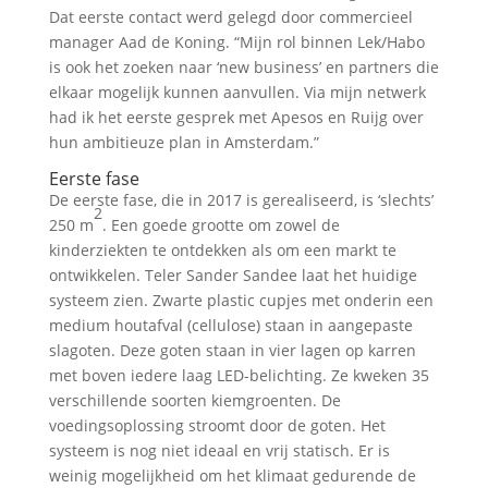
Dat eerste contact werd gelegd door commercieel
manager Aad de Koning. “Mijn rol binnen Lek/Habo
is ook het zoeken naar ‘new business’ en partners die
elkaar mogelijk kunnen aanvullen. Via mijn netwerk
had ik het eerste gesprek met Apesos en Ruijg over
hun ambitieuze plan in Amsterdam.”
Eerste fase
De eerste fase, die in 2017 is gerealiseerd, is ‘slechts’
2
250 m
. Een goede grootte om zowel de
kinderziekten te ontdekken als om een markt te
ontwikkelen. Teler Sander Sandee laat het huidige
systeem zien. Zwarte plastic cupjes met onderin een
medium houtafval (cellulose) staan in aangepaste
slagoten. Deze goten staan in vier lagen op karren
met boven iedere laag LED-belichting. Ze kweken 35
verschillende soorten kiemgroenten. De
voedingsoplossing stroomt door de goten. Het
systeem is nog niet ideaal en vrij statisch. Er is
weinig mogelijkheid om het klimaat gedurende de