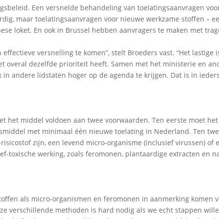
ingsbeleid. Een versnelde behandeling van toelatingsaanvragen voo
rdig, maar toelatingsaanvragen voor nieuwe werkzame stoffen – e
opese loket. En ook in Brussel hebben aanvragers te maken met trag
ffectieve versnelling te komen”, stelt Broeders vast. “Het lastige i
overal dezelfde prioriteit heeft. Samen met het ministerie en an
 in andere lidstaten hoger op de agenda te krijgen. Dat is in ieder
t het middel voldoen aan twee voorwaarden. Ten eerste moet het
middel met minimaal één nieuwe toelating in Nederland. Ten tw
isicostof zijn, een levend micro-organisme (inclusief virussen) of e
ief-toxische werking, zoals feromonen, plantaardige extracten en n
co-stoffen als micro-organismen en feromonen in aanmerking komen 
ze verschillende methoden is hard nodig als we echt stappen wille