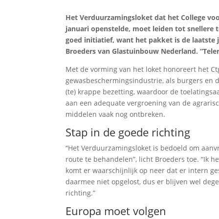
Het Verduurzamingsloket dat het College vo
januari openstelde, moet leiden tot snellere
goed initiatief, want het pakket is de laatste
Broeders van Glastuinbouw Nederland. “Tele
Met de vorming van het loket honoreert het C
gewasbeschermingsindustrie, als burgers en de 
(te) krappe bezetting, waardoor de toelatingsa
aan een adequate vergroening van de agraris
middelen vaak nog ontbreken.
Stap in de goede richting
“Het Verduurzamingsloket is bedoeld om aanvr
route te behandelen”, licht Broeders toe. “Ik h
komt er waarschijnlijk op neer dat er intern g
daarmee niet opgelost, dus er blijven wel deg
richting.”
Europa moet volgen