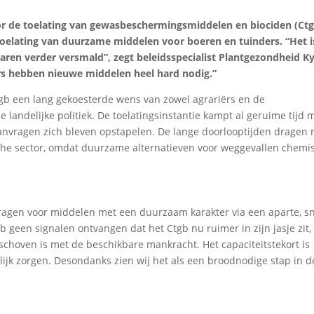
or de toelating van gewasbeschermingsmiddelen en biociden (Ctg
 toelating van duurzame middelen voor boeren en tuinders. “Het i
 jaren verder versmald”, zegt beleidsspecialist Plantgezondheid K
rs hebben nieuwe middelen heel hard nodig.”
tgb een lang gekoesterde wens van zowel agrariërs en de
landelijke politiek. De toelatingsinstantie kampt al geruime tijd 
anvragen zich bleven opstapelen. De lange doorlooptijden dragen n
che sector, omdat duurzame alternatieven voor weggevallen chemi
agen voor middelen met een duurzaam karakter via een aparte, sn
eb geen signalen ontvangen dat het Ctgb nu ruimer in zijn jasje zit,
eschoven is met de beschikbare mankracht. Het capaciteitstekort is
elijk zorgen. Desondanks zien wij het als een broodnodige stap in 