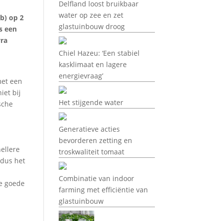
Delfland loost bruikbaar
water op zee en zet
b) op 2
glastuinbouw droog
s een
yra
Chiel Hazeu: ‘Een stabiel
kasklimaat en lagere
energievraag’
met een
iet bij
Het stijgende water
sche
Generatieve acties
bevorderen zetting en
ellere
troskwaliteit tomaat
 dus het
Combinatie van indoor
de goede
farming met efficiëntie van
glastuinbouw