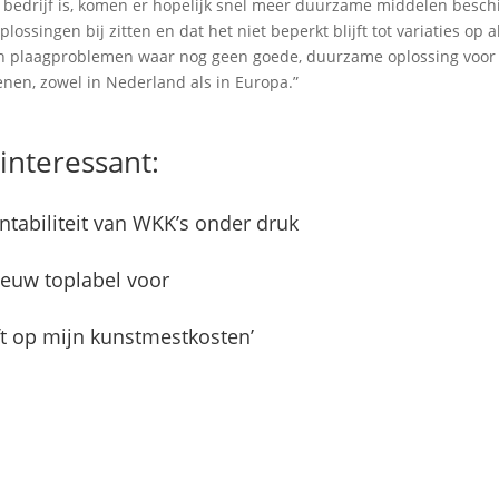
t in bedrijf is, komen er hopelijk snel meer duurzame middelen besc
lossingen bij zitten en dat het niet beperkt blijft tot variaties op a
 en plaagproblemen waar nog geen goede, duurzame oplossing voor
enen, zowel in Nederland als in Europa.”
interessant:
tabiliteit van WKK’s onder druk
ieuw toplabel voor
ft op mijn kunstmestkosten’