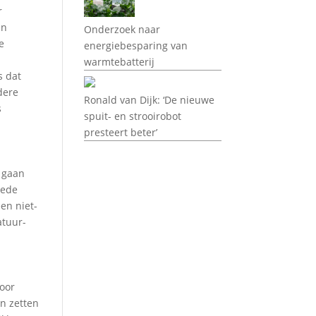
r
en
Onderzoek naar
e
energiebesparing van
warmtebatterij
s dat
dere
Ronald van Dijk: ‘De nieuwe
s
spuit- en strooirobot
presteert beter’
 gaan
eede
en niet-
atuur-
voor
n zetten