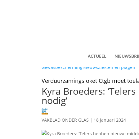
ACTUEEL
NIEUWSBRI
Gewasbescherming
Nieuws
Ziekten en plagen
Verduurzamingsloket Ctgb moet toela
Kyra Broeders: ‘Teler
nodig’
VAKBLAD ONDER GLAS
|
18 januari 2024