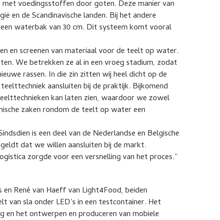
r met voedingsstoffen door goten. Deze manier van
gië en de Scandinavische landen. Bij het andere
 op een waterbak van 30 cm. Dit systeem komt vooral
en en screenen van materiaal voor de teelt op water.
ten. We betrekken ze al in een vroeg stadium, zodat
euwe rassen. In die zin zitten wij heel dicht op de
eelttechniek aansluiten bij de praktijk. Bijkomend
teelttechnieken kan laten zien, waardoor we zowel
hnische zaken rondom de teelt op water een
. Sindsdien is een deel van de Nederlandse en Belgische
 geldt dat we willen aansluiten bij de markt.
ogistica zorgde voor een versnelling van het proces.”
ns en René van Haeff van Light4Food, beiden
lt van sla onder LED’s in een testcontainer. Het
ing en het ontwerpen en produceren van mobiele