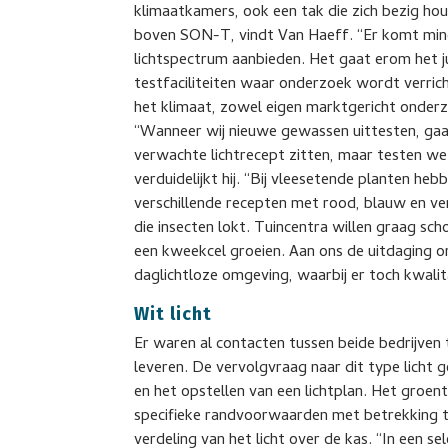
klimaatkamers, ook een tak die zich bezig ho
boven SON-T, vindt Van Haeff. “Er komt minde
lichtspectrum aanbieden. Het gaat erom het jui
testfaciliteiten waar onderzoek wordt verrich
het klimaat, zowel eigen marktgericht onderzo
“Wanneer wij nieuwe gewassen uittesten, gaan
verwachte lichtrecept zitten, maar testen we
verduidelijkt hij. “Bij vleesetende planten h
verschillende recepten met rood, blauw en ve
die insecten lokt. Tuincentra willen graag sch
een kweekcel groeien. Aan ons de uitdaging o
daglichtloze omgeving, waarbij er toch kwali
Wit licht
Er waren al contacten tussen beide bedrijve
leveren. De vervolgvraag naar dit type licht
en het opstellen van een lichtplan. Het groent
specifieke randvoorwaarden met betrekking to
verdeling van het licht over de kas. “In een s