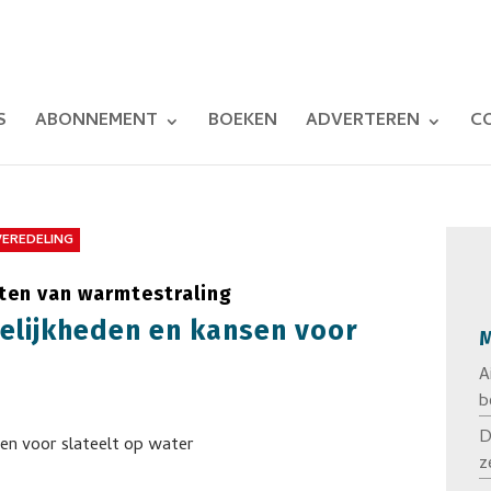
S
ABONNEMENT
BOEKEN
ADVERTEREN
C
VEREDELING
cten van warmtestraling
elijkheden en kansen voor
M
A
b
D
z