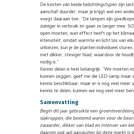
De kosten van beide belichtingstypen zijn last
aanschaf duurder, maar je krijgt wel een ande
voegt daaraan toe: “De lampen zijn goedkoper
zuiniger in verbruik en gaan ze langer mee.
open moeten, wat effect heeft op het klimaat
intensiteit, omdat warmte en licht los van el
uitkiezen, kun je de planten individueel sturen
met dikker, steviger blad, waardoor de houd
nodig is.”
Kennis delen is heel belangrijk. “We moeten no
kunnen zeggen: geef me die LED-lamp maar en
kennis beschikbaar, maar er is nog veel meer 
kennis te delen, kunnen we nog veel meer ber
Samenvatting
Begin dit jaar gebruikte een groenteverdeli
slakroppen, die bestemd waren voor de beurs 
zwaarder, dikker van blad en intenser van kl
daarom ook wil aansluiten bij deze markt is 