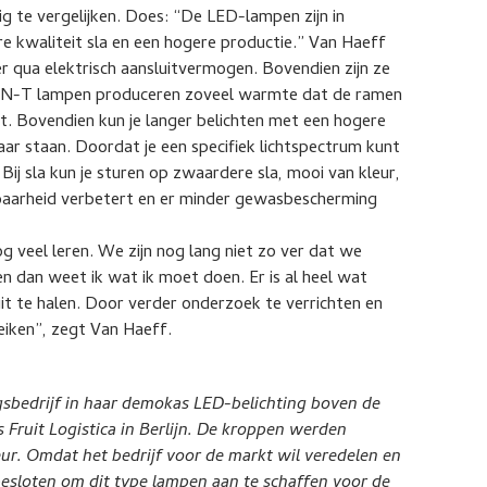
ig te vergelijken. Does: “De LED-lampen zijn in
re kwaliteit sla en een hogere productie.” Van Haeff
 qua elektrisch aansluitvermogen. Bovendien zijn ze
 SON-T lampen produceren zoveel warmte dat de ramen
. Bovendien kun je langer belichten met een hogere
kaar staan. Doordat je een specifiek lichtspectrum kunt
. Bij sla kun je sturen op zwaardere sla, mooi van kleur,
baarheid verbetert en er minder gewasbescherming
g veel leren. We zijn nog lang niet zo ver dat we
 dan weet ik wat ik moet doen. Er is al heel wat
uit te halen. Door verder onderzoek te verrichten en
eiken”, zegt Van Haeff.
ngsbedrijf in haar demokas LED-belichting boven de
Fruit Logistica in Berlijn. De kroppen werden
eur. Omdat het bedrijf voor de markt wil veredelen en
besloten om dit type lampen aan te schaffen voor de