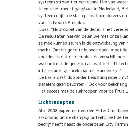
systeem stroomt er een dunne film van wate
telen is het meest gangbaar in Nederland, Bel
systeem drijft de sla in piepschuim drijvers
voor in Noord-Amerika.
Does: “Hoofddoel van de demo is het veredel
De resultaten hiervan delen we met onze klan
ze mee kunnen sturen in de ontwikkeling van ni
markt. Om dit goed te kunnen doen, moet de t
voordeel is dat de demokas de verschillende 
wat betreft de genetica als wat betreft tec
interessante gesprekspartner kunnen zijn.”
De kas is destijds zonder belichting ingericht
slatelers gaan belichten. “Ook voor belichting
Het succes met de slakroppen voor de Fruit L
Lichtrecepten
Al in 2008 experimenteerden Peter Christiae
afkomstig uit de champignonteelt, met de tee
bedrijf heeft naast de onderdelen City Farm