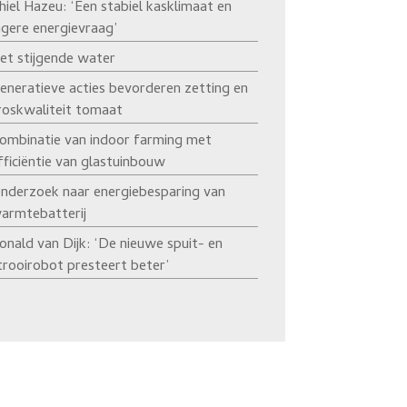
hiel Hazeu: ‘Een stabiel kasklimaat en
agere energievraag’
et stijgende water
eneratieve acties bevorderen zetting en
roskwaliteit tomaat
ombinatie van indoor farming met
fficiëntie van glastuinbouw
nderzoek naar energiebesparing van
armtebatterij
onald van Dijk: ‘De nieuwe spuit- en
trooirobot presteert beter’