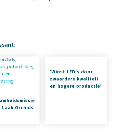
ssant:
‘Winst LED’s door
zwaardere kwaliteit
en hogere productie’
amheidsmissie
r Laak Orchids