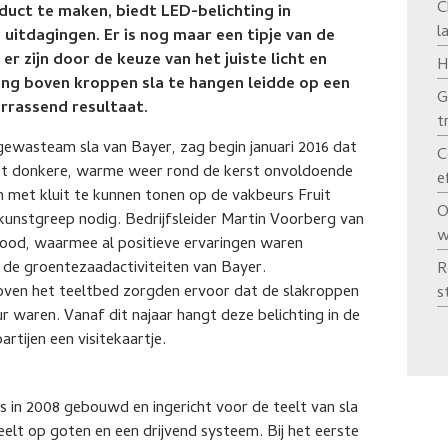
C
duct te maken, biedt LED-belichting in
l
uitdagingen. Er is nog maar een tipje van de
er zijn door de keuze van het juiste licht en
H
ing boven kroppen sla te hangen leidde op een
G
rrassend resultaat.
t
 gewasteam sla van Bayer, zag begin januari 2016 dat
C
et donkere, warme weer rond de kerst onvoldoende
e
 met kluit te kunnen tonen op de vakbeurs Fruit
O
n kunstgreep nodig. Bedrijfsleider Martin Voorberg van
w
ood, waarmee al positieve ervaringen waren
de groentezaadactiviteiten van Bayer.
R
oven het teeltbed zorgden ervoor dat de slakroppen
s
r waren. Vanaf dit najaar hangt deze belichting in de
rtijen een visitekaartje.
s in 2008 gebouwd en ingericht voor de teelt van sla
elt op goten en een drijvend systeem. Bij het eerste