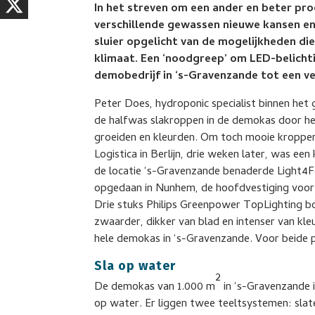
In het streven om een ander en beter pro
verschillende gewassen nieuwe kansen en 
sluier opgelicht van de mogelijkheden die 
klimaat. Een ‘noodgreep’ om LED-belicht
demobedrijf in ‘s-Gravenzande tot een ve
Peter Does, hydroponic specialist binnen het
de halfwas slakroppen in de demokas door h
groeiden en kleurden. Om toch mooie kroppen
Logistica in Berlijn, drie weken later, was ee
de locatie ‘s-Gravenzande benaderde Light4F
opgedaan in Nunhem, de hoofdvestiging voor 
Drie stuks Philips Greenpower TopLighting b
zwaarder, dikker van blad en intenser van kleu
hele demokas in ‘s-Gravenzande. Voor beide pa
Sla op water
2
De demokas van 1.000 m
in ‘s-Gravenzande i
op water. Er liggen twee teeltsystemen: slate