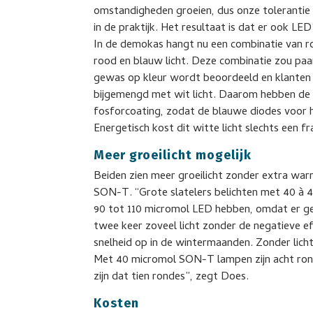
omstandigheden groeien, dus onze tolerantie t
in de praktijk. Het resultaat is dat er ook LED
In de demokas hangt nu een combinatie van rood
rood en blauw licht. Deze combinatie zou paars
gewas op kleur wordt beoordeeld en klanten 
bijgemengd met wit licht. Daarom hebben de 
fosforcoating, zodat de blauwe diodes voor h
Energetisch kost dit witte licht slechts een fr
Meer groeilicht mogelijk
Beiden zien meer groeilicht zonder extra wa
SON-T. “Grote slatelers belichten met 40 à 45 
90 tot 110 micromol LED hebben, omdat er g
twee keer zoveel licht zonder de negatieve ef
snelheid op in de wintermaanden. Zonder licht 
Met 40 micromol SON-T lampen zijn acht rond
zijn dat tien rondes”, zegt Does.
Kosten