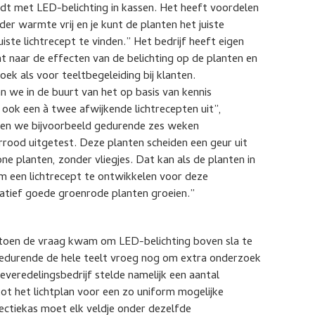
udt met LED-belichting in kassen. Het heeft voordelen
r warmte vrij en je kunt de planten het juiste
ste lichtrecept te vinden.” Het bedrijf heeft eigen
t naar de effecten van de belichting op de planten en
ek als voor teeltbegeleiding bij klanten.
 we in de buurt van het op basis van kennis
 ook een à twee afwijkende lichtrecepten uit”,
ebben we bijvoorbeeld gedurende zes weken
rrood uitgetest. Deze planten scheiden een geur uit
one planten, zonder vliegjes. Dat kan als de planten in
m een lichtrecept te ontwikkelen voor deze
tatief goede groenrode planten groeien.”
n toen de vraag kwam om LED-belichting boven sla te
 gedurende de hele teelt vroeg nog om extra onderzoek
everedelingsbedrijf stelde namelijk een aantal
t het lichtplan voor een zo uniform mogelijke
electiekas moet elk veldje onder dezelfde