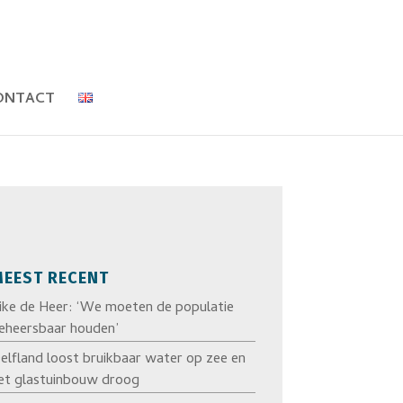
ONTACT
EEST RECENT
ike de Heer: ‘We moeten de populatie
eheersbaar houden’
elfland loost bruikbaar water op zee en
et glastuinbouw droog