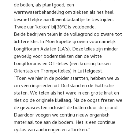
de bollen, als plantgoed, een
warmwaterbehandeling om ziekten als het heel
besmettelijke aardbeienbladaaltje te bestrijden.
Twee uur ‘koken’ bij 38ºC is voldoende.
Beide bedrijven telen in de vollegrond op zware tot
lichtere klei. In Moerkapelle groeien voornamelijk
Longiflorum Aziaten (LA’s). Deze lelies zijn minder
gevoelig voor bodemziekten dan de witte
Longiflorums en OT-lelies (een kruising tussen
Orientals en Trompetlelies) in Luttelgeest.
“Toen we hier in de polder startten, hebben we 25
cm veen ingereden uit Duitsland en de Baltische
staten. We telen als het ware in een grote krat en
niet op de originele kleilaag. Na de oogst frezen we
de gewasresten inclusief de bollen door de grond.
Daardoor voegen we continu nieuw organisch
materiaal toe aan de bodem. Het is een continue
cyclus van aanbrengen en afbreken.”