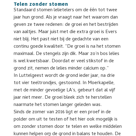
Telen zonder stomen
Standaard stomen lelietelers om de één tot twee
jaar hun grond. Als je vraagt naar het waarom dan
geven ze twee redenen: de groei en het bestrijden
van aaltjes. Maar juist met die extra groei is Evers
niet blij. Het past niet bij de gedachte van een
continu goede kwaliteit. “De groei is na het stomen
maximaal. De stengels zijn dik. Maar zo’n bos lelies
is wel kwetsbaar. Doordat er veel stikstof in de
grond zit, nemen de lelies minder calcium op.”
In Luttelgeest wordt de grond ieder jaar, na drie
tot vier teeltrondjes, gestoomd. In Moerkapelle,
met de minder gevoelige LA’s, gebeurt dat al vijf
jaar niet meer. De groei bleek zich te herstellen
naarmate het stomen langer geleden was.
Sinds de zomer van 2016 ligt er een proef in de
polder om uit te testen of het hier ook mogelijk is
om zonder stomen door te telen en welke middelen
kunnen helpen om de grond in balans te houden. De