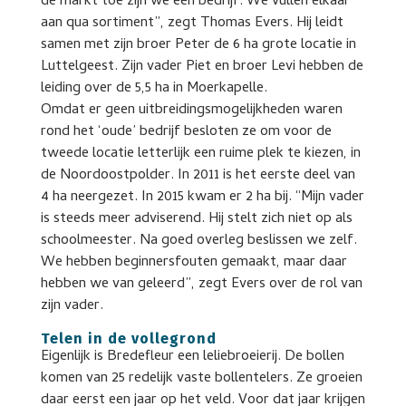
de markt toe zijn we één bedrijf. We vullen elkaar
aan qua sortiment”, zegt Thomas Evers. Hij leidt
samen met zijn broer Peter de 6 ha grote locatie in
Luttelgeest. Zijn vader Piet en broer Levi hebben de
leiding over de 5,5 ha in Moerkapelle.
Omdat er geen uitbreidingsmogelijkheden waren
rond het ‘oude’ bedrijf besloten ze om voor de
tweede locatie letterlijk een ruime plek te kiezen, in
de Noordoostpolder. In 2011 is het eerste deel van
4 ha neergezet. In 2015 kwam er 2 ha bij. “Mijn vader
is steeds meer adviserend. Hij stelt zich niet op als
schoolmeester. Na goed overleg beslissen we zelf.
We hebben beginnersfouten gemaakt, maar daar
hebben we van geleerd”, zegt Evers over de rol van
zijn vader.
Telen in de vollegrond
Eigenlijk is Bredefleur een leliebroeierij. De bollen
komen van 25 redelijk vaste bollentelers. Ze groeien
daar eerst een jaar op het veld. Voor dat jaar krijgen