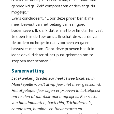
is stikstof nodig. Het is de vraag of de plant dan
genoeg krijgt. Zelf composteren ondervangt dit
mogelijk.”
Evers concludeert: “Door deze proef ben ik me
meer bewust van het belang van een goed
bodemleven. Ik denk dat er met biostimulanten veel
te doen is in de toekomst. Ik schat de waarde van
de bodem nu hoger in dan voorheen en ga er
bewuster mee om. Door deze proeven ben ik in
ieder geval dichter bij het punt gekomen om te
stoppen met stomen.”
Samenvatting
Leliekwekerij Bredefleur heeft twee locaties. In
Moerkapelle wordt al vijf jaar niet meer gestoomd.
Het afgelopen jaar lagen er proeven in Luttelgeest
om te zien of dat daar ook mogelijk is. Een reeks
van biostimulanten, bacteriën, Trichoderma’s,
composten, humine- en fulvinezuren en