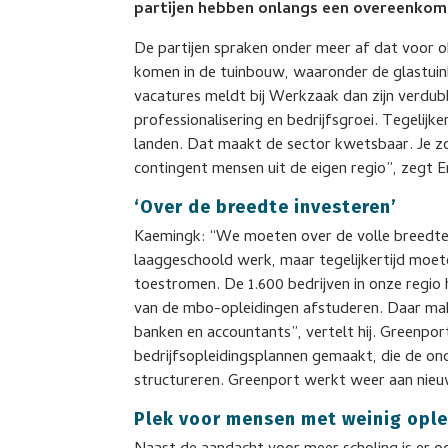
partijen hebben onlangs een overeenko
De partijen spraken onder meer af dat voor o
komen in de tuinbouw, waaronder de glastuin
vacatures meldt bij Werkzaak dan zijn verdu
professionalisering en bedrijfsgroei. Tegelijk
landen. Dat maakt de sector kwetsbaar. Je zou
contingent mensen uit de eigen regio”, zegt 
‘Over de breedte investeren’
Kaemingk: “We moeten over de volle breedte 
laaggeschoold werk, maar tegelijkertijd moe
toestromen. De 1.600 bedrijven in onze regio
van de mbo-opleidingen afstuderen. Daar make
banken en accountants”, vertelt hij. Greenport 
bedrijfsopleidingsplannen gemaakt, die de o
structureren. Greenport werkt weer aan nieuw
Plek voor mensen met weinig ople