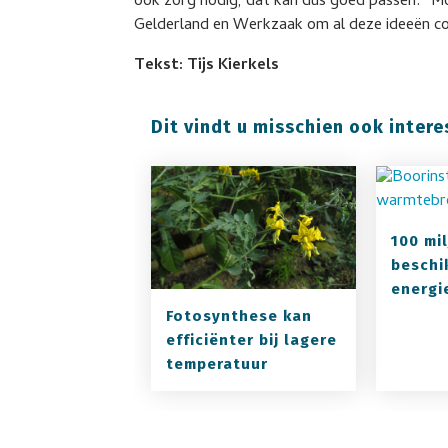
ook zorg nodig, dat kan dus goed passen.” M
Gelderland en Werkzaak om al deze ideeën c
Tekst: Tijs Kierkels
Dit vindt u misschien ook intere
100 mi
beschi
energi
Fotosynthese kan
efficiënter bij lagere
temperatuur