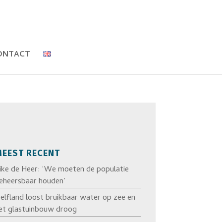
ONTACT
EEST RECENT
ike de Heer: ‘We moeten de populatie
eheersbaar houden’
elfland loost bruikbaar water op zee en
et glastuinbouw droog