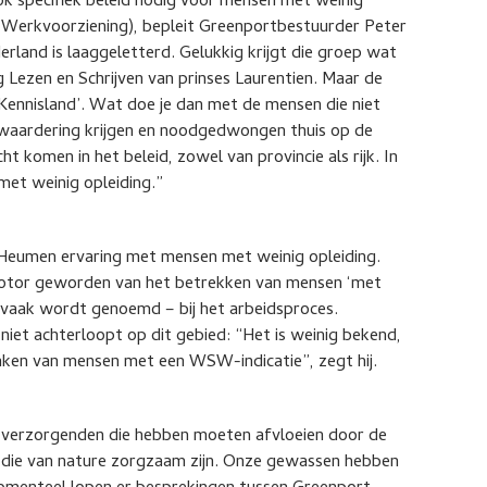
ok specifiek beleid nodig voor mensen met weinig
 Werkvoorziening), bepleit Greenportbestuurder Peter
land is laaggeletterd. Gelukkig krijgt die groep wat
 Lezen en Schrijven van prinses Laurentien. Maar de
 Kennisland’. Wat doe je dan met de mensen die niet
 waardering krijgen en noodgedwongen thuis op de
 komen in het beleid, zowel van provincie als rijk. In
met weinig opleiding.”
 Heumen ervaring met mensen met weinig opleiding.
omotor geworden van het betrekken van mensen ‘met
 vaak wordt genoemd – bij het arbeidsproces.
niet achterloopt op dit gebied: “Het is weinig bekend,
maken van mensen met een WSW-indicatie”, zegt hij.
 verzorgenden die hebben moeten afvloeien door de
n die van nature zorgzaam zijn. Onze gewassen hebben