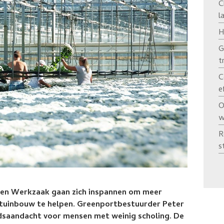
C
l
H
G
t
C
e
O
w
R
s
 en Werkzaak gaan zich inspannen om meer
e tuinbouw te helpen. Greenportbestuurder Peter
dsaandacht voor mensen met weinig scholing. De