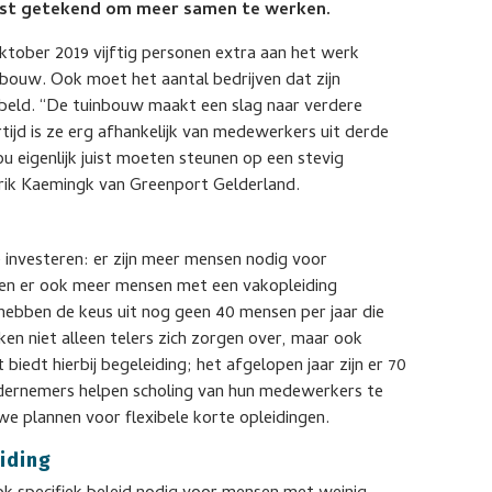
mst getekend om meer samen te werken.
ktober 2019 vijftig personen extra aan het werk
bouw. Ook moet het aantal bedrijven dat zijn
bbeld. “De tuinbouw maakt een slag naar verdere
ertijd is ze erg afhankelijk van medewerkers uit derde
 eigenlijk juist moeten steunen op een stevig
Erik Kaemingk van Greenport Gelderland.
investeren: er zijn meer mensen nodig voor
ten er ook meer mensen met een vakopleiding
 hebben de keus uit nog geen 40 mensen per jaar die
n niet alleen telers zich zorgen over, maar ook
biedt hierbij begeleiding; het afgelopen jaar zijn er 70
ndernemers helpen scholing van hun medewerkers te
e plannen voor flexibele korte opleidingen.
iding