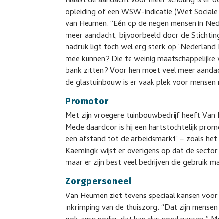
Naast de aandacht voor meer scholing is er o
opleiding of een WSW-indicatie (Wet Sociale
van Heumen. “Eén op de negen mensen in Neder
meer aandacht, bijvoorbeeld door de Stichting
nadruk ligt toch wel erg sterk op ‘Nederland
mee kunnen? Die te weinig maatschappelijke
bank zitten? Voor hen moet veel meer aandacht
de glastuinbouw is er vaak plek voor mensen 
Promotor
Met zijn vroegere tuinbouwbedrijf heeft Van
Mede daardoor is hij een hartstochtelijk pr
een afstand tot de arbeidsmarkt’ – zoals het
Kaemingk wijst er overigens op dat de sector 
maar er zijn best veel bedrijven die gebruik 
Zorgpersoneel
Van Heumen ziet tevens speciaal kansen voor
inkrimping van de thuiszorg. “Dat zijn mense