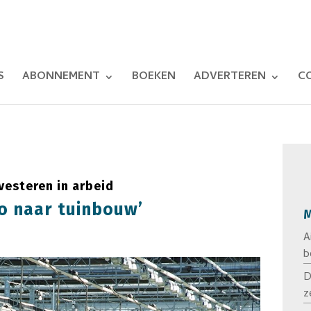
S
ABONNEMENT
BOEKEN
ADVERTEREN
C
vesteren in arbeid
o naar tuinbouw’
M
A
b
D
z