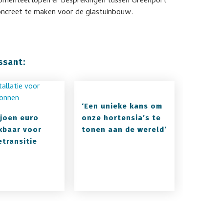
omenteel lopen er besprekingen tussen Greenport
oncreet te maken voor de glastuinbouw.
ssant:
‘Een unieke kans om
ljoen euro
onze hortensia’s te
kbaar voor
tonen aan de wereld’
etransitie