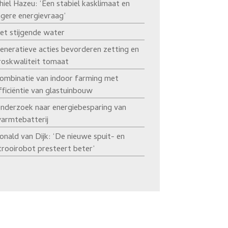
hiel Hazeu: ‘Een stabiel kasklimaat en
agere energievraag’
et stijgende water
eneratieve acties bevorderen zetting en
roskwaliteit tomaat
ombinatie van indoor farming met
fficiëntie van glastuinbouw
nderzoek naar energiebesparing van
armtebatterij
onald van Dijk: ‘De nieuwe spuit- en
trooirobot presteert beter’