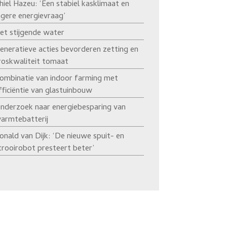
hiel Hazeu: ‘Een stabiel kasklimaat en
agere energievraag’
et stijgende water
eneratieve acties bevorderen zetting en
roskwaliteit tomaat
ombinatie van indoor farming met
fficiëntie van glastuinbouw
nderzoek naar energiebesparing van
armtebatterij
onald van Dijk: ‘De nieuwe spuit- en
trooirobot presteert beter’