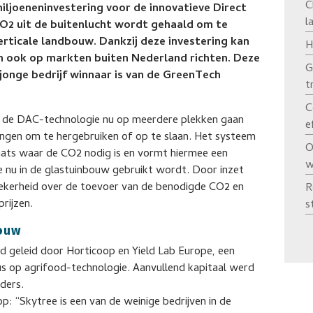
C
ljoeneninvestering voor de innovatieve Direct
l
CO2 uit de buitenlucht wordt gehaald om te
rticale landbouw. Dankzij deze investering kan
H
ch ook op markten buiten Nederland richten. Deze
G
onge bedrijf winnaar is van de GreenTech
t
C
 ze de DAC-technologie nu op meerdere plekken gaan
e
ngen om te hergebruiken of op te slaan. Het systeem
O
plaats waar de CO2 nodig is en vormt hiermee een
w
e nu in de glastuinbouw gebruikt wordt. Door inzet
zekerheid over de toevoer van de benodigde CO2 en
R
rijzen.
s
bouw
rd geleid door Horticoop en Yield Lab Europe, een
us op agrifood-technologie. Aanvullend kapitaal werd
ders.
: “Skytree is een van de weinige bedrijven in de