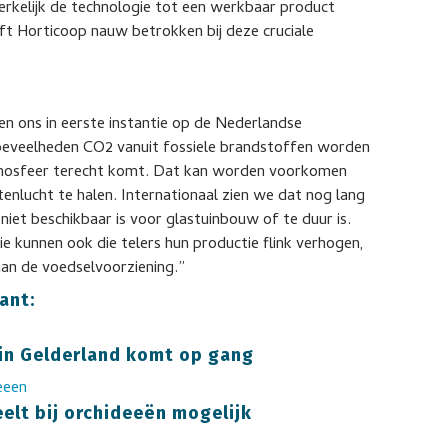
werkelijk de technologie tot een werkbaar product
jft Horticoop nauw betrokken bij deze cruciale
n
n ons in eerste instantie op de Nederlandse
eveelheden CO2 vanuit fossiele brandstoffen worden
atmosfeer terecht komt. Dat kan worden voorkomen
enlucht te halen. Internationaal zien we dat nog lang
iet beschikbaar is voor glastuinbouw of te duur is.
ie kunnen ook die telers hun productie flink verhogen,
aan de voedselvoorziening.”
ant:
 in Gelderland komt op gang
elt bij orchideeën mogelijk