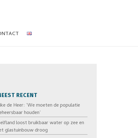
ONTACT
EEST RECENT
ike de Heer: ‘We moeten de populatie
eheersbaar houden’
elfland loost bruikbaar water op zee en
et glastuinbouw droog