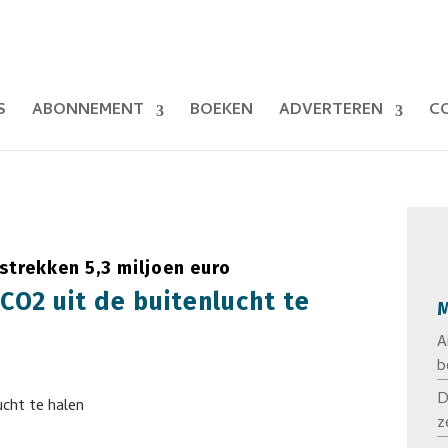
S
ABONNEMENT
BOEKEN
ADVERTEREN
C
strekken 5,3 miljoen euro
CO2 uit de buitenlucht te
M
A
b
D
z