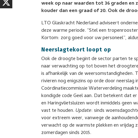
week op naar waarden tot 36 graden en ze
kouder dan een graad of 20. Ook de droo
LTO Glaskracht Nederland adviseert onderne
deze warme periode. “Stel een tropenrooster 
Kortom: zorg goed voor uw personeel”, aldus
Neerslagtekort loopt op
Ook de droogte begint de sector parten te s
naar verwachting op tot boven het droogtere
is afhankelijk van de weersomstandigheden. 
rivieren nog enigszins op orde door neerslag i
Coördinatiecommissie Waterverdeling maakt
kondigde code Geel aan. Dat betekent dat er e
en Haringvlietsluizen wordt inmiddels geen 
vast te houden.
Update
: sinds woensdagocht
voor extreem weer, vanwege de aanhoudende
verwacht op de warmste plekken en vrijdag ze
zomerdagen sinds 2015.