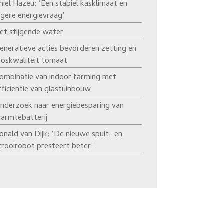
hiel Hazeu: ‘Een stabiel kasklimaat en
agere energievraag’
et stijgende water
eneratieve acties bevorderen zetting en
roskwaliteit tomaat
ombinatie van indoor farming met
fficiëntie van glastuinbouw
nderzoek naar energiebesparing van
armtebatterij
onald van Dijk: ‘De nieuwe spuit- en
trooirobot presteert beter’