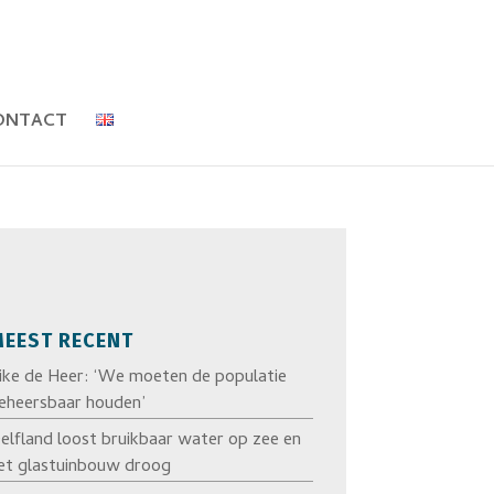
ONTACT
EEST RECENT
ike de Heer: ‘We moeten de populatie
eheersbaar houden’
elfland loost bruikbaar water op zee en
et glastuinbouw droog