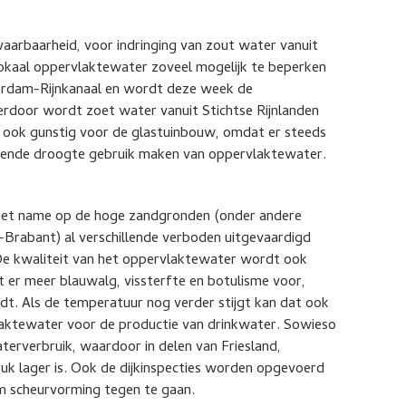
evaarbaarheid, voor indringing van zout water vanuit
lokaal oppervlaktewater zoveel mogelijk te beperken
erdam-Rijnkanaal en wordt deze week de
rdoor wordt zoet water vanuit Stichtse Rijnlanden
s ook gunstig voor de glastuinbouw, omdat er steeds
dende droogte gebruik maken van oppervlaktewater.
met name op de hoge zandgronden (onder andere
Brabant) al verschillende verboden uitgevaardigd
e kwaliteit van het oppervlaktewater wordt ook
 er meer blauwalg, vissterfte en botulisme voor,
. Als de temperatuur nog verder stijgt kan dat ook
aktewater voor de productie van drinkwater. Sowieso
erverbruik, waardoor in delen van Friesland,
uk lager is. Ook de dijkinspecties worden opgevoerd
m scheurvorming tegen te gaan.