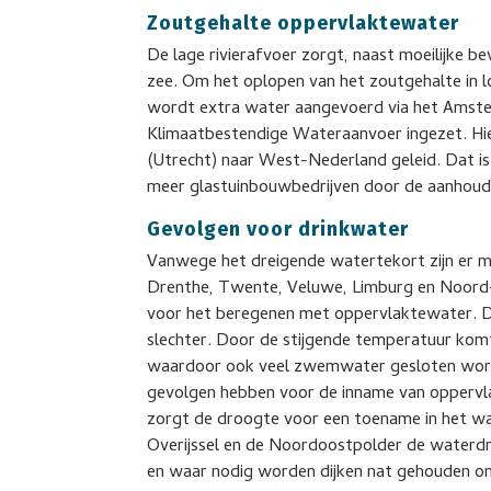
Zoutgehalte oppervlaktewater
De lage rivierafvoer zorgt, naast moeilijke b
zee. Om het oplopen van het zoutgehalte in 
wordt extra water aangevoerd via het Amst
Klimaatbestendige Wateraanvoer ingezet. Hie
(Utrecht) naar West-Nederland geleid. Dat i
meer glastuinbouwbedrijven door de aanhou
Gevolgen voor drinkwater
Vanwege het dreigende watertekort zijn er 
Drenthe, Twente, Veluwe, Limburg en Noord-
voor het beregenen met oppervlaktewater. D
slechter. Door de stijgende temperatuur komt
waardoor ook veel zwemwater gesloten wordt
gevolgen hebben voor de inname van oppervl
zorgt de droogte voor een toename in het wat
Overijssel en de Noordoostpolder de waterdr
en waar nodig worden dijken nat gehouden o