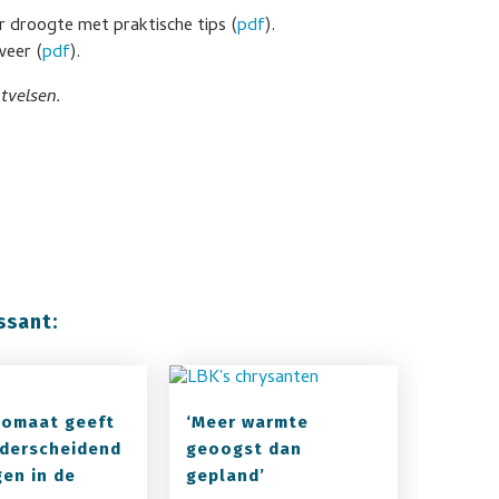
 droogte met praktische tips (
pdf
).
weer (
pdf
).
tvelsen.
ssant:
tomaat geeft
‘Meer warmte
derscheidend
geoogst dan
en in de
gepland’