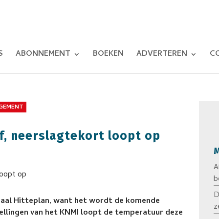
S
ABONNEMENT
BOEKEN
ADVERTEREN
C
GEMENT
ef, neerslagtekort loopt op
M
A
b
D
aal Hitteplan, want het wordt de komende
z
ellingen van het KNMI loopt de temperatuur deze