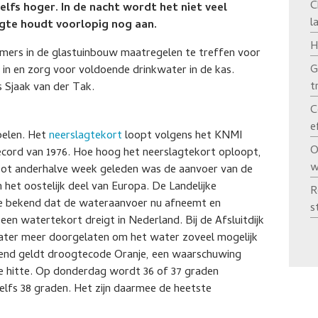
C
lfs hoger. In de nacht wordt het niet veel
l
gte houdt voorlopig nog aan.
H
mers in de glastuinbouw maatregelen te treffen voor
G
in en zorg voor voldoende drinkwater in de kas.
t
 Sjaak van der Tak.
C
e
pelen. Het
neerslagtekort
loopt volgens het KNMI
O
cord van 1976. Hoe hoog het neerslagtekort oploopt,
w
Tot anderhalve week geleden was de aanvoer van de
n het oostelijk deel van Europa. De Landelijke
R
e bekend dat de wateraanvoer nu afneemt en
s
en watertekort dreigt in Nederland. Bij de Afsluitdijk
water meer doorgelaten om het water zoveel mogelijk
end geldt droogtecode Oranje, een waarschuwing
 hitte. Op donderdag wordt 36 of 37 graden
lfs 38 graden. Het zijn daarmee de heetste