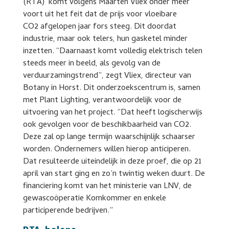
(RTA)’ komt volgens Maarten Vliex onder meer
voort uit het feit dat de prijs voor vloeibare
CO2
afgelopen jaar fors steeg. Dit doordat
industrie, maar ook telers, hun gasketel minder
inzetten. “Daarnaast komt volledig elektrisch telen
steeds meer in beeld, als gevolg van de
verduurzamingstrend”, zegt Vliex, directeur van
Botany in Horst. Dit onderzoekscentrum is, samen
met Plant Lighting, verantwoordelijk voor de
uitvoering van het project. “Dat heeft logischerwijs
ook gevolgen voor de beschikbaarheid van CO2.
Deze zal op lange termijn waarschijnlijk schaarser
worden. Ondernemers willen hierop anticiperen.
Dat resulteerde uiteindelijk in deze proef, die op 21
april van start ging en zo’n twintig weken duurt. De
financiering komt van het ministerie van LNV, de
gewascoöperatie Komkommer en enkele
participerende bedrijven.”