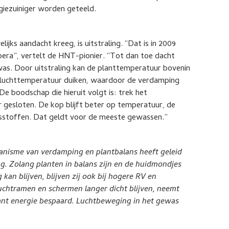
rgiezuiniger worden geteeld.
jks aandacht kreeg, is uitstraling. “Dat is in 2009
bera”, vertelt de HNT-pionier. “Tot dan toe dacht
as. Door uitstraling kan de planttemperatuur bovenin
sluchttemperatuur duiken, waardoor de verdamping
e boodschap die hieruit volgt is: trek het
r gesloten. De kop blijft beter op temperatuur, de
ngsstoffen. Dat geldt voor de meeste gewassen.”
anisme van verdamping en plantbalans heeft geleid
ng. Zolang planten in balans zijn en de huidmondjes
n blijven, blijven zij ook bij hogere RV en
uchtramen en schermen langer dicht blijven, neemt
nt energie bespaard. Luchtbeweging in het gewas