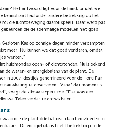
edaan? Het antwoord ligt voor de hand: omdat we
e kennishiaat had onder andere betrekking op het
rol die luchtbeweging daarbij speelt. Daar werd pas
 gebeurden die de toenmalige modellen niet goed
n Gesloten Kas op zonnige dagen minder verdampten
juist meer. Nu kunnen we dat goed verklaren, omdat
jes werken.”
dat huidmondjes open- of dichtstonden. Nu is bekend
 van de water- en energiebalans van de plant. De
r in 2007, destijds genomineerd voor de Horti Fair
at nauwkeurig te observeren. “Vanaf dat moment is
rd”, voegt de klimaatexpert toe. “Dat was een
Nieuwe Telen verder te ontwikkelen.”
lans
 waarmee de plant drie balansen kan beïnvloeden: de
tenbalans. De energiebalans heeft betrekking op de