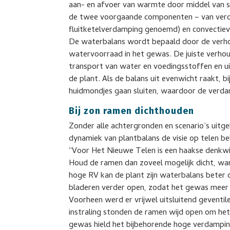
aan- en afvoer van warmte door middel van st
de twee voorgaande componenten – van verda
fluitketelverdamping genoemd) en convectiev
De waterbalans wordt bepaald door de verh
watervoorraad in het gewas. De juiste verho
transport van water en voedingsstoffen en u
de plant. Als de balans uit evenwicht raakt, bi
huidmondjes gaan sluiten, waardoor de ver
Bij zon ramen dichthouden
Zonder alle achtergronden en scenario’s uitge
dynamiek van plantbalans de visie op telen beh
“Voor Het Nieuwe Telen is een haakse denkwi
Houd de ramen dan zoveel mogelijk dicht, want
hoge RV kan de plant zijn waterbalans beter 
bladeren verder open, zodat het gewas meer
Voorheen werd er vrijwel uitsluitend geventil
instraling stonden de ramen wijd open om het
gewas hield het bijbehorende hoge verdampin