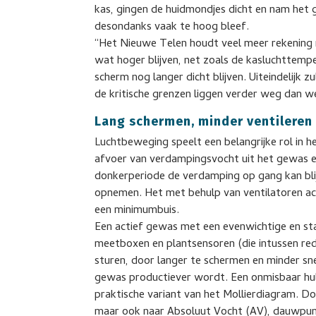
kas, gingen de huidmondjes dicht en nam het
desondanks vaak te hoog bleef.
“Het Nieuwe Telen houdt veel meer rekening 
wat hoger blijven, net zoals de kasluchttem
scherm nog langer dicht blijven. Uiteindelijk 
de kritische grenzen liggen verder weg dan w
Lang schermen, minder ventileren
Luchtbeweging speelt een belangrijke rol in 
afvoer van verdampingsvocht uit het gewas e
donkerperiode de verdamping op gang kan blij
opnemen. Het met behulp van ventilatoren ac
een minimumbuis.
Een actief gewas met een evenwichtige en st
meetboxen en plantsensoren (die intussen rede
sturen, door langer te schermen en minder snel
gewas productiever wordt. Een onmisbaar hulp
praktische variant van het Mollierdiagram. Doo
maar ook naar Absoluut Vocht (AV), dauwpunt