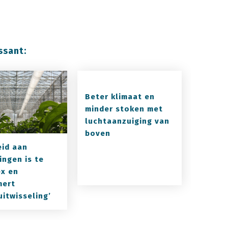
ssant:
Beter klimaat en
minder stoken met
luchtaanzuiging van
boven
eid aan
ingen is te
x en
mert
uitwisseling’