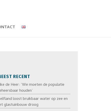
ONTACT
EEST RECENT
ike de Heer: ‘We moeten de populatie
eheersbaar houden’
elfland loost bruikbaar water op zee en
et glastuinbouw droog