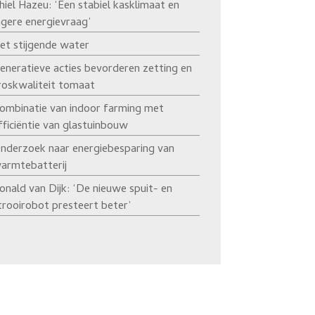
hiel Hazeu: ‘Een stabiel kasklimaat en
agere energievraag’
et stijgende water
eneratieve acties bevorderen zetting en
roskwaliteit tomaat
ombinatie van indoor farming met
fficiëntie van glastuinbouw
nderzoek naar energiebesparing van
armtebatterij
onald van Dijk: ‘De nieuwe spuit- en
trooirobot presteert beter’