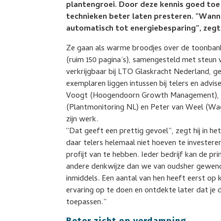
plantengroei. Door deze kennis goed toe
technieken beter laten presteren. “Wanne
automatisch tot energiebesparing”, zegt
Ze gaan als warme broodjes over de toonbank
(ruim 150 pagina’s), samengesteld met steun 
verkrijgbaar bij LTO Glaskracht Nederland, g
exemplaren liggen intussen bij telers en advis
Voogt (Hoogendoorn Growth Management), d
(Plantmonitoring NL) en Peter van Weel (Wag
zijn werk.
“Dat geeft een prettig gevoel”, zegt hij in h
daar telers helemaal niet hoeven te invester
profijt van te hebben. Ieder bedrijf kan de p
andere denkwijze dan we van oudsher gewend 
inmiddels. Een aantal van hen heeft eerst op 
ervaring op te doen en ontdekte later dat je 
toepassen.”
Beter zicht op verdamping