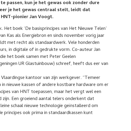
 te passen, kun je het gewas ook zonder dure
er je het gewas centraal stelt, leidt dat
 HNT-pionier Jan Voogt.
. Het boek ‘De basisprincipes van Het Nieuwe Telen’
van Kas als Energiebron en sinds november vorig jaar
eldt met recht als standaardwerk. Vele honderden
eurs, in digitale of in gedrukte vorm. Co-auteur Jan
ie het boek samen met Peter Geelen
eningen UR Glastuinbouw) schreef, heeft dus eer van
et Vlaardingse kantoor van zijn werkgever. “Temeer
en in nieuwe kassen of andere kostbare hardware om er
rincipes van HNT toepassen, maar het vergt wel een
zijn. Een groeiend aantal telers onderkent dat
kleine schaal nieuwe technologie geïnstalleerd om
de principes ook prima in standaardkassen kunt