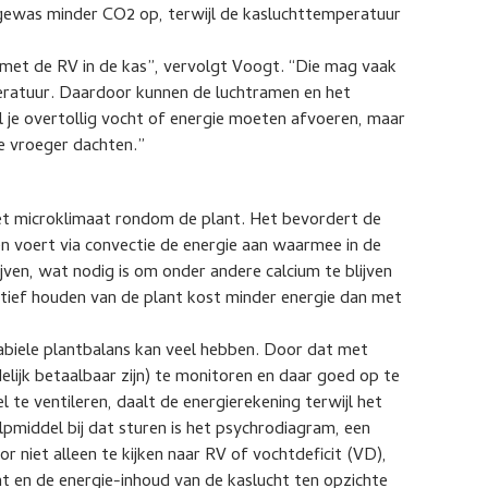
 gewas minder CO2 op, terwijl de kasluchttemperatuur
met de RV in de kas”, vervolgt Voogt. “Die mag vaak
peratuur. Daardoor kunnen de luchtramen en het
zul je overtollig vocht of energie moeten afvoeren, maar
e vroeger dachten.”
het microklimaat rondom de plant. Het bevordert de
n voert via convectie de energie aan waarmee in de
ven, wat nodig is om onder andere calcium te blijven
tief houden van de plant kost minder energie dan met
abiele plantbalans kan veel hebben. Door dat met
lijk betaalbaar zijn) te monitoren en daar goed op te
 te ventileren, daalt de energierekening terwijl het
middel bij dat sturen is het psychrodiagram, een
r niet alleen te kijken naar RV of vochtdeficit (VD),
 en de energie-inhoud van de kaslucht ten opzichte