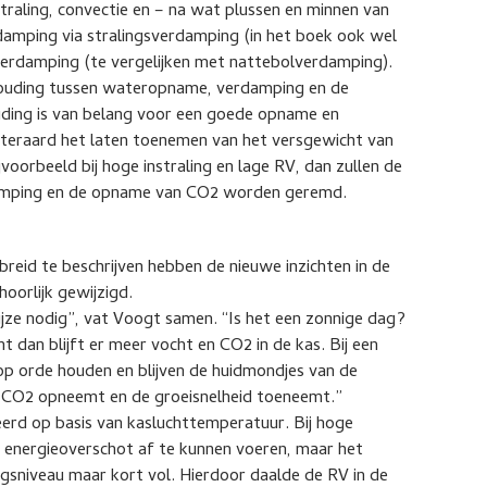
raling, convectie en – na wat plussen en minnen van
mping via stralingsverdamping (in het boek ook wel
erdamping (te vergelijken met nattebolverdamping).
ouding tussen wateropname, verdamping en de
uding is van belang voor een goede opname en
iteraard het laten toenemen van het versgewicht van
jvoorbeeld bij hoge instraling en lage RV, dan zullen de
damping en de opname van CO2 worden geremd.
breid te beschrijven hebben de nieuwe inzichten in de
oorlijk gewijzigd.
jze nodig”, vat Voogt samen. “Is het een zonnige dag?
 dan blijft er meer vocht en CO2 in de kas. Bij een
op orde houden en blijven de huidmondjes van de
 CO2 opneemt en de groeisnelheid toeneemt.”
eerd op basis van kasluchttemperatuur. Bij hoge
 energieoverschot af te kunnen voeren, maar het
gsniveau maar kort vol. Hierdoor daalde de RV in de