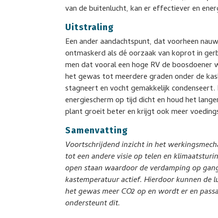
van de buitenlucht, kan er effectiever en ene
Uitstraling
Een ander aandachtspunt, dat voorheen nauweli
ontmaskerd als dé oorzaak van koprot in ger
men dat vooral een hoge RV de boosdoener w
het gewas tot meerdere graden onder de ka
stagneert en vocht gemakkelijk condenseert. D
energiescherm op tijd dicht en houd het lange
plant groeit beter en krijgt ook meer voedi
Samenvatting
Voortschrijdend inzicht in het werkingsmech
tot een andere visie op telen en klimaatsturi
open staan waardoor de verdamping op gang ka
kastemperatuur actief. Hierdoor kunnen de l
het gewas meer CO2 op en wordt er en passa
ondersteunt dit.