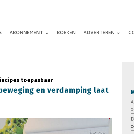
S
ABONNEMENT
BOEKEN
ADVERTEREN
C
rincipes toepasbaar
tbeweging en verdamping laat
M
A
b
D
z