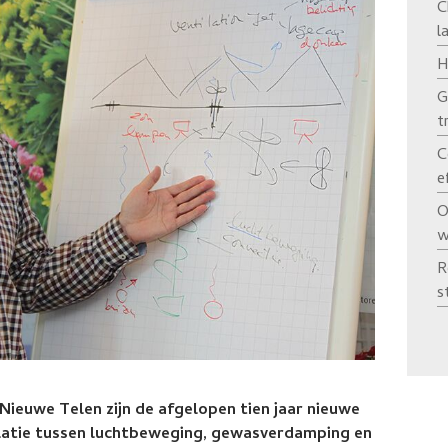
C
l
H
G
t
C
e
O
w
R
s
 Nieuwe Telen zijn de afgelopen tien jaar nieuwe
elatie tussen luchtbeweging, gewasverdamping en