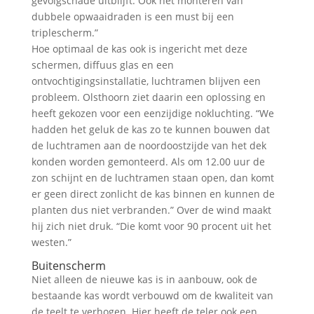
gevolgschade uitblijft. Ook het monteren van
dubbele opwaaidraden is een must bij een
triplescherm.”
Hoe optimaal de kas ook is ingericht met deze
schermen, diffuus glas en een
ontvochtigingsinstallatie, luchtramen blijven een
probleem. Olsthoorn ziet daarin een oplossing en
heeft gekozen voor een eenzijdige nokluchting. “We
hadden het geluk de kas zo te kunnen bouwen dat
de luchtramen aan de noordoostzijde van het dek
konden worden gemonteerd. Als om 12.00 uur de
zon schijnt en de luchtramen staan open, dan komt
er geen direct zonlicht de kas binnen en kunnen de
planten dus niet verbranden.” Over de wind maakt
hij zich niet druk. “Die komt voor 90 procent uit het
westen.”
Buitenscherm
Niet alleen de nieuwe kas is in aanbouw, ook de
bestaande kas wordt verbouwd om de kwaliteit van
de teelt te verhogen. Hier heeft de teler ook een