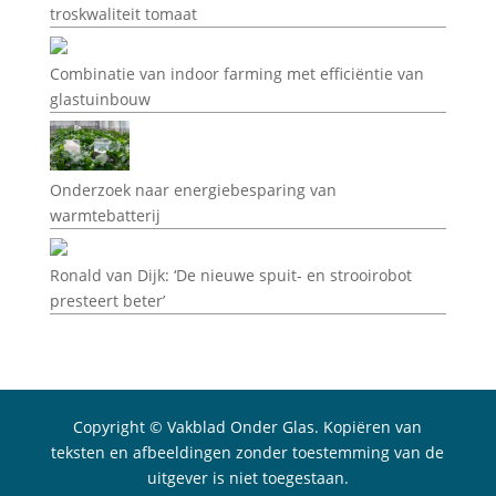
troskwaliteit tomaat
Combinatie van indoor farming met efficiëntie van
glastuinbouw
Onderzoek naar energiebesparing van
warmtebatterij
Ronald van Dijk: ‘De nieuwe spuit- en strooirobot
presteert beter’
Copyright © Vakblad Onder Glas. Kopiëren van
teksten en afbeeldingen zonder toestemming van de
uitgever is niet toegestaan.