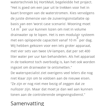
watertechniek bij HortiMaX, begeleidde het project.
“Het is goed om een jaar uit te trekken voor het in
kaart brengen van de waterstromen. Kies vervolgens
de juiste dimensie van de zuiveringsinstallatie op
basis van een ‘worst case scenario’. Wooning moet
3
1,4 m
per uur kunnen lozen om niet in volume
drainwater op te lopen. Het is een modulair systeem
3
met een oplopende capaciteit vanaf 10 m
per dag.
Wij hebben gekozen voor een iets groter apparaat,
met vier sets van twee UV-lampen, dat per set 400
liter water per uur kan behandelen. Als het apparaat
in de toekomst toch overbodig is, kan het ook worden
ingezet om drainwater te ontsmetten.”
De waterspecialist ziet overigens veel telers die nog
niet klaar zijn om te voldoen aan de nieuwe eisen.
“Ze zijn er nog niet mee bezig of zeggen dat ze
nullozer zijn. Maar dat moet je dan wel aan kunnen
tonen aan de controlerende omgevingsdienst.”
Samenvatting