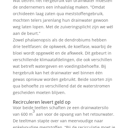
Wat betreft het hergebruik van drainwater moesten
de ondernemers een inhaalslag maken. “Omdat
orchideeën laag zaten qua meststoffengebruik,
mochten telers jarenlang hun drainwater gewoon
weg laten lopen. Met de zuiveringsplicht zijn we wél
aan de beurt.”
Zowel phalaenopsis als de dendrobiums hebben
drie teeltfasen: de opkweek, de koelfase, waarbij de
bloei wordt opgewekt en de afkweek. Dit gebeurt in
verschillende klimaatafdelingen, die ook verschillen
wat betreft watergeven en voedingsbehoefte. Bij
hergebruik kan het drainwater wel binnen één
gewas opnieuw worden gebruikt. Beide soorten zijn
qua behoefte zo verschillend dat de waterstromen
gescheiden moeten blijven.
Recirculeren levert geld op
Voor beide teelten schaften ze een drainwatersilo
3
van 600 m
aan voor de opvang van het retourwater.
De teeltman stapte over van meervoudige naar
enkelvoudige meststoffen. “Bij de recirculatie moet je