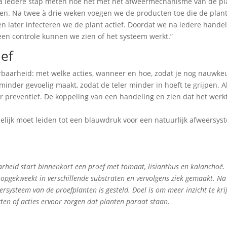
a iedere stap meten hoe het met het afweermechanisme van de pla
en. Na twee à drie weken voegen we de producten toe die de plan
n later infecteren we de plant actief. Doordat we na iedere handel
een controle kunnen we zien of het systeem werkt.”
ief
rbaarheid: met welke acties, wanneer en hoe, zodat je nog nauwke
inder gevoelig maakt, zodat de teler minder in hoeft te grijpen. A
r preventief. De koppeling van een handeling en zien dat het werkt
delijk moet leiden tot een blauwdruk voor een natuurlijk afweersy
rheid start binnenkort een proef met tomaat, lisianthus en kalanchoë.
 opgekweekt in verschillende substraten en vervolgens ziek gemaakt. Na
systeem van de proefplanten is gesteld. Doel is om meer inzicht te kri
en of acties ervoor zorgen dat planten paraat staan.