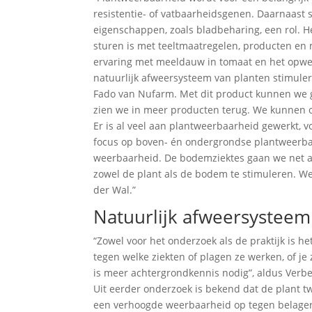
resistentie- of vatbaarheidsgenen. Daarnaast 
eigenschappen, zoals bladbeharing, een rol. Het
sturen is met teeltmaatregelen, producten en mes
ervaring met meeldauw in tomaat en het opwek
natuurlijk afweersysteem van planten stimulere
Fado van Nufarm. Met dit product kunnen we g
zien we in meer producten terug. We kunnen o
Er is al veel aan plantweerbaarheid gewerkt,
focus op boven- én ondergrondse plantweerbaa
weerbaarheid. De bodemziektes gaan we net a
zowel de plant als de bodem te stimuleren. 
der Wal.”
Natuurlijk afweersysteem
“Zowel voor het onderzoek als de praktijk is h
tegen welke ziekten of plagen ze werken, of je
is meer achtergrondkennis nodig”, aldus Verbe
Uit eerder onderzoek is bekend dat de plant tw
een verhoogde weerbaarheid op tegen belagers,