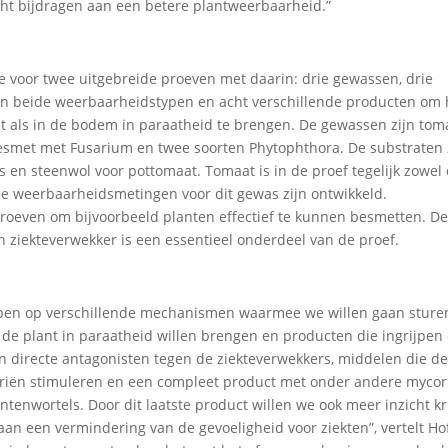
ht bijdragen aan een betere plantweerbaarheid.”
 voor twee uitgebreide proeven met daarin: drie gewassen, drie
n in beide weerbaarheidstypen en acht verschillende producten om 
t als in de bodem in paraatheid te brengen. De gewassen zijn tom
esmet met Fusarium en twee soorten Phytophthora. De substraten 
s en steenwol voor pottomaat. Tomaat is in de proef tegelijk zowel
e weerbaarheidsmetingen voor dit gewas zijn ontwikkeld.
oeven om bijvoorbeeld planten effectief te kunnen besmetten. D
 ziekteverwekker is een essentieel onderdeel van de proef.
ijpen op verschillende mechanismen waarmee we willen gaan sture
de plant in paraatheid willen brengen en producten die ingrijpen
 directe antagonisten tegen de ziekteverwekkers, middelen die de
eriën stimuleren en een compleet product met onder andere mycor
tenwortels. Door dit laatste product willen we ook meer inzicht kr
n een vermindering van de gevoeligheid voor ziekten”, vertelt Ho