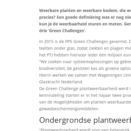
Weerbare planten en weerbare bodem, die w
precies? Een goede definiëring was er nog nie
kun je de weerbaarheid sturen en meten. Ge
drie ‘Green Challenges’.
In 2015 is de PPS Green Challenges gevormd. D
teelten onder glas, zodat ziekten en plagen m
het PT) hebben hiervoor ieder één miljoen eur
“We zoeken naar systeemoplossingen op gebied
biodiversiteit, de gesloten kas als groene opl
Hierin werken we samen met Wageningen Univ
Glaskracht Nederland.
De Green Challenge plantweerbaarheid werd i
kennisdeling starten er in het najaar twee pr
van de mogelijkheden om planten weerbaarder 
gewasbeschermingsmiddelen.
Ondergrondse plantweer
“Plantweerbaarheid wordt voor een belangrijk