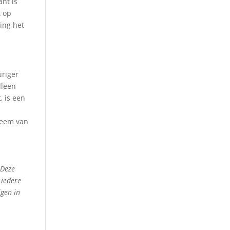
nt is
t op
ing het
uriger
lleen
, is een
steem van
 Deze
 iedere
jgen in