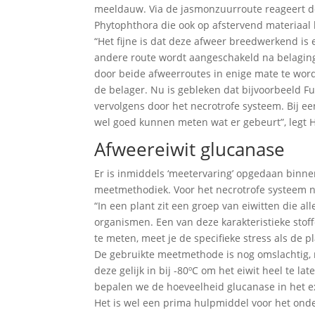
meeldauw. Via de jasmonzuurroute reageert de
Phytophthora die ook op afstervend materiaal 
“Het fijne is dat deze afweer breedwerkend is 
andere route wordt aangeschakeld na belaging,
door beide afweerroutes in enige mate te wor
de belager. Nu is gebleken dat bijvoorbeeld 
vervolgens door het necrotrofe systeem. Bij e
wel goed kunnen meten wat er gebeurt”, legt H
Afweereiwit glucanase
Er is inmiddels ‘meetervaring’ opgedaan binne
meetmethodiek. Voor het necrotrofe systeem n
“In een plant zit een groep van eiwitten die a
organismen. Een van deze karakteristieke stoff
te meten, meet je de specifieke stress als de p
De gebruikte meetmethode is nog omslachtig, n
deze gelijk in bij -80ºC om het eiwit heel te 
bepalen we de hoeveelheid glucanase in het ex
Het is wel een prima hulpmiddel voor het ond