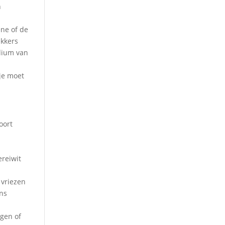
n
ene of de
ekkers
dium van
 je moet
oort
ereiwit
 vriezen
ens
egen of