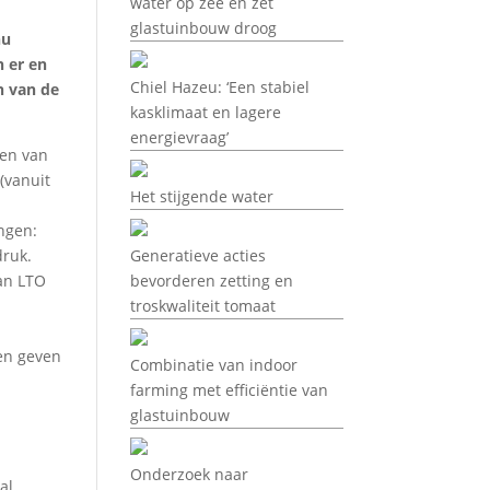
water op zee en zet
glastuinbouw droog
nu
n er en
Chiel Hazeu: ‘Een stabiel
n van de
kasklimaat en lagere
energievraag’
ken van
(vanuit
Het stijgende water
ngen:
druk.
Generatieve acties
an LTO
bevorderen zetting en
troskwaliteit tomaat
ten geven
Combinatie van indoor
farming met efficiëntie van
glastuinbouw
Onderzoek naar
al