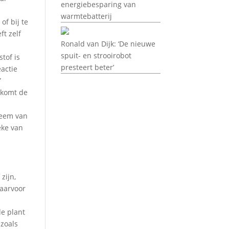
energiebesparing van
warmtebatterij
of bij te
ft zelf
Ronald van Dijk: ‘De nieuwe
spuit- en strooirobot
tof is
presteert beter’
actie
”
 komt de
teem van
eke van
zijn,
Daarvoor
de plant
 zoals