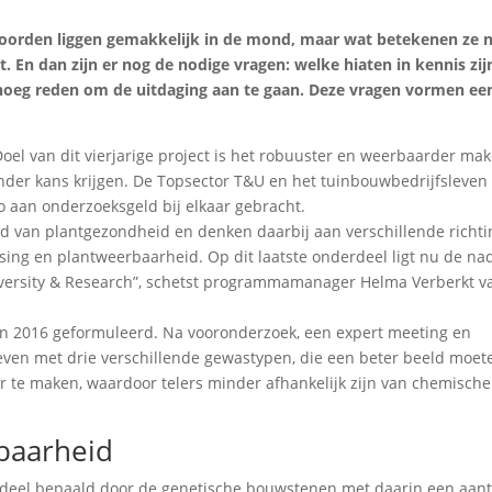
oorden liggen gemakkelijk in de mond, maar wat betekenen ze 
t. En dan zijn er nog de nodige vragen: welke hiaten in kennis zij
noeg reden om de uitdaging aan te gaan. Deze vragen vormen ee
oel van dit vierjarige project is het robuuster en weerbaarder ma
inder kans krijgen. De Topsector T&U en het tuinbouwbedrijfsleven 
o aan onderzoeksgeld bij elkaar gebracht.
 van plantgezondheid en denken daarbij aan verschillende richti
ossing en plantweerbaarheid. Op dit laatste onderdeel ligt nu de na
ersity & Research”, schetst programmamanager Helma Verberkt v
n 2016 geformuleerd. Na vooronderzoek, een expert meeting en
oeven met drie verschillende gewastypen, die een beter beeld moe
te maken, waardoor telers minder afhankelijk zijn van chemische
baarheid
 deel bepaald door de genetische bouwstenen met daarin een aant