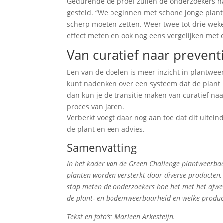
Gedurende de proef zullen de onderzoekers n
gesteld. “We beginnen met schone jonge plant
scherp moeten zetten. Weer twee tot drie weke
effect meten en ook nog eens vergelijken met 
Van curatief naar prevent
Een van de doelen is meer inzicht in plantwee
kunt nadenken over een systeem dat de plant m
dan kun je de transitie maken van curatief naa
proces van jaren.
Verberkt voegt daar nog aan toe dat dit uitein
de plant en een advies.
Samenvatting
In het kader van de Green Challenge plantweerbaa
planten worden versterkt door diverse producten,
stap meten de onderzoekers hoe het met het afweer
de plant- en bodemweerbaarheid en welke product
Tekst en foto’s: Marleen Arkesteijn.