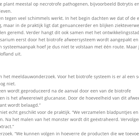
 plant meestal op necrotrofe pathogenen, bijvoorbeeld Botrytis e
leven.
en tegen veel schimmels werkt. In het begin dachten we dat of de 
 maar in de praktijk ligt dat genuanceerder en blijken ziekteverw
den geremd. Verder hangt dit ook samen met het ontwikkelingssta
Fusarium eerst door het biotrofe afweersysteem wordt aangepakt en
en systeemaanpak hoef je dus niet te volstaan met één route. Maar
ofland uit.
n het meeldauwonderzoek. Voor het biotrofe systeem is er al een s
og niet.
lleen wordt geproduceerd na de aanval door een van de biotrofe
en is het afweereiwit glucanase. Door de hoeveelheid van dit afwe
lant wordt belaagd.”
iet echt geschikt voor de praktijk. “We verzamelen bladpuntjes en
laten. Na het malen van het monster wordt dit geëxtraheerd. Vervolg
tract.”
erzoek. “We kunnen volgen in hoeverre de producten die we toevo