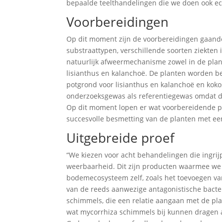
bepaalde teelthandelingen die we doen ook ec
Voorbereidingen
Op dit moment zijn de voorbereidingen gaande
substraattypen, verschillende soorten ziekte
natuurlijk afweermechanisme zowel in de plan
lisianthus en kalanchoë. De planten worden b
potgrond voor lisianthus en kalanchoë en koko
onderzoeksgewas als referentiegewas omdat d
Op dit moment lopen er wat voorbereidende pr
succesvolle besmetting van de planten met een
Uitgebreide proef
“We kiezen voor acht behandelingen die ingr
weerbaarheid. Dit zijn producten waarmee we 
bodemecosysteem zelf, zoals het toevoegen van
van de reeds aanwezige antagonistische bact
schimmels, die een relatie aangaan met de plan
wat mycorrhiza schimmels bij kunnen dragen aa