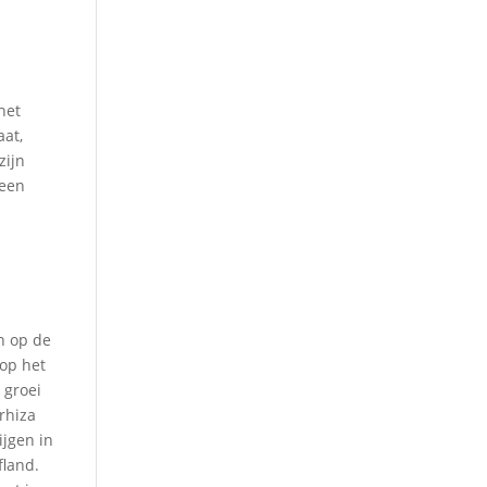
het
aat,
zijn
 een
e
n op de
 op het
 groei
rhiza
ijgen in
fland.