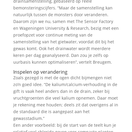
drainsamenstelling, gebaseerd op reële
bemonsteringscijfers. “Maar de samenstelling kan
natuurlijk tussen de monsters door veranderen.
Daarom zijn we nu, samen met The Sensor Factory
en Wageningen University & Research, bezig met een
proefopzet voor continue meting van de
samenstelling van het gietwater, voordat dit bij het
gewas komt. Ook het drainwater wordt meerdere
keren per dag geanalyseerd. Dan zou je zelfs op
uurbasis kunnen optimaliseren”, vertelt Breugem.
Inspelen op verandering
Zoals gezegd is met de ogen dicht bijmengen niet
zo’n goed idee. “De kalium/calcium-verhouding in de
gift is vaak heel anders dan in de drain, zeker bij
vruchtgroenten die veel kalium opnemen. Daar moet
je rekening mee houden; deels zit dat overigens al in
de standaard die is aangepast aan het
gewasstadium.”
Een ander voorbeeld: bij de start van de teelt kun je
relatief veel chloride geven voor compacte planten.