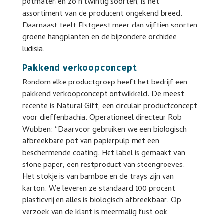
potmaten en zo’n twintig soorten, is het
assortiment van de producent ongekend breed.
Daarnaast teelt Elstgeest meer dan vijftien soorten
groene hangplanten en de bijzondere orchidee
ludisia.
Pakkend verkoopconcept
Rondom elke productgroep heeft het bedrijf een
pakkend verkoopconcept ontwikkeld. De meest
recente is Natural Gift, een circulair productconcept
voor dieffenbachia. Operationeel directeur Rob
Wubben: “Daarvoor gebruiken we een biologisch
afbreekbare pot van papierpulp met een
beschermende coating. Het label is gemaakt van
stone paper, een restproduct van steengroeves.
Het stokje is van bamboe en de trays zijn van
karton. We leveren ze standaard 100 procent
plasticvrij en alles is biologisch afbreekbaar. Op
verzoek van de klant is meermalig fust ook