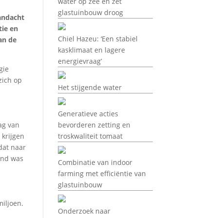
water op zee en zet
glastuinbouw droog
andacht
tie en
Chiel Hazeu: ‘Een stabiel
an de
kasklimaat en lagere
energievraag’
gie
zich op
Het stijgende water
Generatieve acties
ag van
bevorderen zetting en
 krijgen
troskwaliteit tomaat
dat naar
land was
Combinatie van indoor
farming met efficiëntie van
glastuinbouw
miljoen.
Onderzoek naar