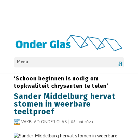
Menu
ENERGIE & CO2
NIEUWS
ZIEKTEN EN PLAGEN
‘Schoon beginnen is nodig om
topkwaliteit chrysanten te telen’
Sander Middelburg hervat
stomen in weerbare
teeltproef
VAKBLAD ONDER GLAS
|
08 juni 2023