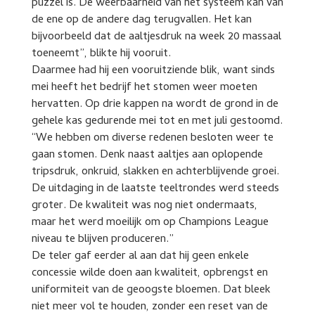
puzzel is. De weerbaarheid van het systeem kan van
de ene op de andere dag terugvallen. Het kan
bijvoorbeeld dat de aaltjesdruk na week 20 massaal
toeneemt”, blikte hij vooruit.
Daarmee had hij een vooruitziende blik, want sinds
mei heeft het bedrijf het stomen weer moeten
hervatten. Op drie kappen na wordt de grond in de
gehele kas gedurende mei tot en met juli gestoomd.
“We hebben om diverse redenen besloten weer te
gaan stomen. Denk naast aaltjes aan oplopende
tripsdruk, onkruid, slakken en achterblijvende groei.
De uitdaging in de laatste teeltrondes werd steeds
groter. De kwaliteit was nog niet ondermaats,
maar het werd moeilijk om op Champions League
niveau te blijven produceren.”
De teler gaf eerder al aan dat hij geen enkele
concessie wilde doen aan kwaliteit, opbrengst en
uniformiteit van de geoogste bloemen. Dat bleek
niet meer vol te houden, zonder een reset van de