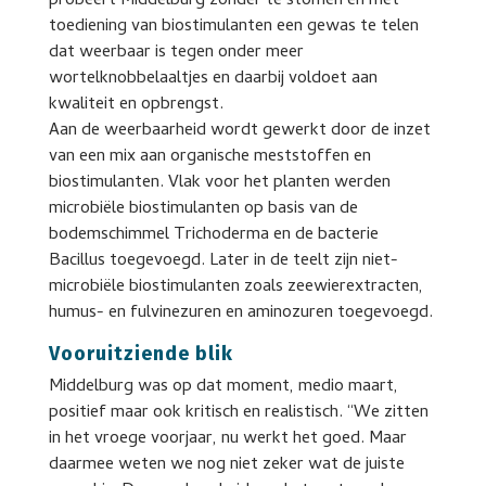
probeert Middelburg zonder te stomen en met
toediening van biostimulanten een gewas te telen
dat weerbaar is tegen onder meer
wortelknobbelaaltjes en daarbij voldoet aan
kwaliteit en opbrengst.
Aan de weerbaarheid wordt gewerkt door de inzet
van een mix aan organische meststoffen en
biostimulanten. Vlak voor het planten werden
microbiële biostimulanten op basis van de
bodemschimmel Trichoderma en de bacterie
Bacillus toegevoegd. Later in de teelt zijn niet-
microbiële biostimulanten zoals zeewierextracten,
humus- en fulvinezuren en aminozuren toegevoegd.
Vooruitziende blik
Middelburg was op dat moment, medio maart,
positief maar ook kritisch en realistisch. “We zitten
in het vroege voorjaar, nu werkt het goed. Maar
daarmee weten we nog niet zeker wat de juiste