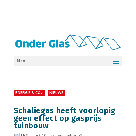
Menu
ENERGIE & CO2
NIEUWS
Schaliegas heeft voorlopig
geen effect op gasprijs
tuinbouw