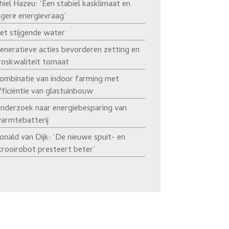
hiel Hazeu: ‘Een stabiel kasklimaat en
agere energievraag’
et stijgende water
eneratieve acties bevorderen zetting en
roskwaliteit tomaat
ombinatie van indoor farming met
fficiëntie van glastuinbouw
nderzoek naar energiebesparing van
armtebatterij
onald van Dijk: ‘De nieuwe spuit- en
trooirobot presteert beter’