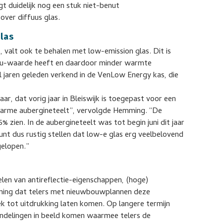
t duidelijk nog een stuk niet-benut
 over diffuus glas.
las
 valt ook te behalen met low-emission glas. Dit is
re u-waarde heeft en daardoor minder warmte
al jaren geleden verkend in de VenLow Energy kas, die
ar, dat vorig jaar in Bleiswijk is toegepast voor een
arme aubergineteelt”, vervolgde Hemming. “De
 zien. In de aubergineteelt was tot begin juni dit jaar
nt dus rustig stellen dat low-e glas erg veelbelovend
gelopen.”
len van antireflectie-eigenschappen, (hoge)
ming dat telers met nieuwbouwplannen deze
ek tot uitdrukking laten komen. Op langere termijn
andelingen in beeld komen waarmee telers de