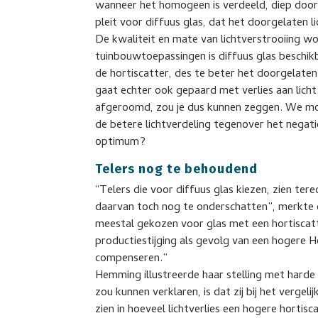
wanneer het homogeen is verdeeld, diep door
pleit voor diffuus glas, dat het doorgelaten 
De kwaliteit en mate van lichtverstrooiing wo
tuinbouwtoepassingen is diffuus glas beschik
de hortiscatter, des te beter het doorgelaten l
gaat echter ook gepaard met verlies aan lich
afgeroomd, zou je dus kunnen zeggen. We moe
de betere lichtverdeling tegenover het negati
optimum?
Telers nog te behoudend
“Telers die voor diffuus glas kiezen, zien ter
daarvan toch nog te onderschatten”, merkte d
meestal gekozen voor glas met een hortiscatt
productiestijging als gevolg van een hogere H
compenseren.”
Hemming illustreerde haar stelling met harde 
zou kunnen verklaren, is dat zij bij het vergel
zien in hoeveel lichtverlies een hogere hortis