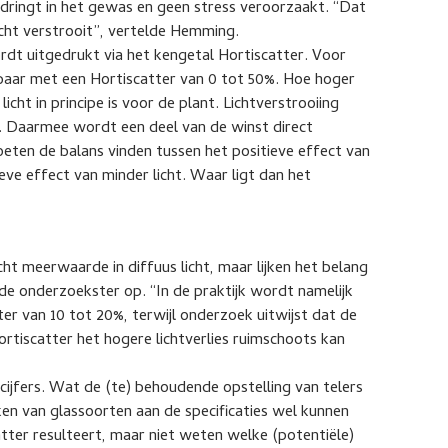
dringt in het gewas en geen stress veroorzaakt. “Dat
licht verstrooit”, vertelde Hemming.
rdt uitgedrukt via het kengetal Hortiscatter. Voor
baar met een Hortiscatter van 0 tot 50%. Hoe hoger
icht in principe is voor de plant. Lichtverstrooiing
t. Daarmee wordt een deel van de winst direct
ten de balans vinden tussen het positieve effect van
eve effect van minder licht. Waar ligt dan het
echt meerwaarde in diffuus licht, maar lijken het belang
e onderzoekster op. “In de praktijk wordt namelijk
er van 10 tot 20%, terwijl onderzoek uitwijst dat de
ortiscatter het hogere lichtverlies ruimschoots kan
cijfers. Wat de (te) behoudende opstelling van telers
ijken van glassoorten aan de specificaties wel kunnen
catter resulteert, maar niet weten welke (potentiële)