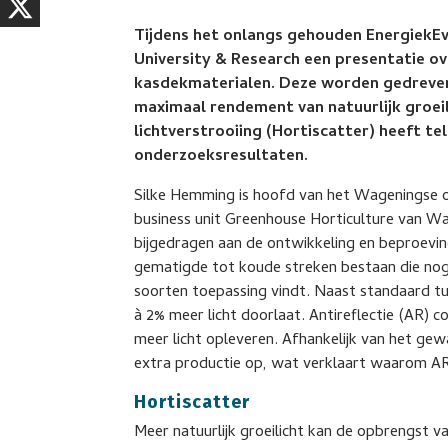
Tijdens het onlangs gehouden EnergiekE
University & Research een presentatie o
kasdekmaterialen. Deze worden gedreven 
maximaal rendement van natuurlijk groei
lichtverstrooiing (Hortiscatter) heeft tele
onderzoeksresultaten.
Silke Hemming is hoofd van het Wageningse
business unit Greenhouse Horticulture van Wa
bijgedragen aan de ontwikkeling en beproevi
gematigde tot koude streken bestaan die nog s
soorten toepassing vindt. Naast standaard tu
à 2% meer licht doorlaat. Antireflectie (AR)
meer licht opleveren. Afhankelijk van het gewa
extra productie op, wat verklaart waarom AR-
Hortiscatter
Meer natuurlijk groeilicht kan de opbrengst 