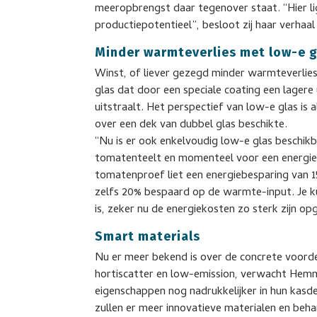
meeropbrengst daar tegenover staat. “Hier lig
productiepotentieel”, besloot zij haar verhaal
Minder warmteverlies met low-e g
Winst, of liever gezegd minder warmteverlies,
glas dat door een speciale coating een lage
uitstraalt. Het perspectief van low-e glas is 
over een dek van dubbel glas beschikte.
“Nu is er ook enkelvoudig low-e glas beschikba
tomatenteelt en momenteel voor een energie
tomatenproef liet een energiebesparing van 15%
zelfs 20% bespaard op de warmte-input. Je ku
is, zeker nu de energiekosten zo sterk zijn op
Smart materials
Nu er meer bekend is over de concrete voorde
hortiscatter en low-emission, verwacht Hem
eigenschappen nog nadrukkelijker in hun kasd
zullen er meer innovatieve materialen en beh