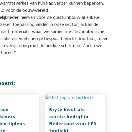
t warmteverlies van hun kas verder kunnen beperken.
eld voor de bouwwereld.
lijkheden hiervan voor de glastuinbouw al enkele
zeker toepassing vinden in onze sector, al kan de
‘smart materials’ waar we samen met technologische
sfolie die veel energie bespaart, vocht doorlaat, meer
 in vergelijking met de huidige schermen. Zodra we
 horen.”
ssant:
emse
Bryte kiest als
kevers
eerste bedrijf in
en tijdens
Nederland voor LED
tie
toplicht