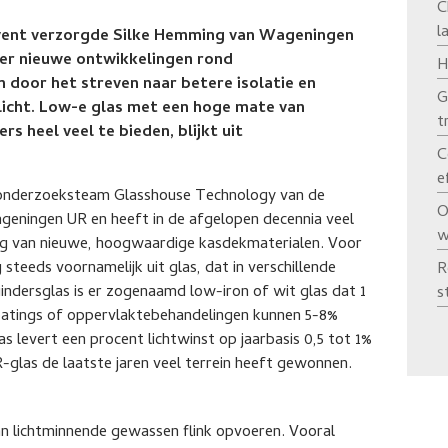
C
l
vent verzorgde Silke Hemming van Wageningen
ver nieuwe ontwikkelingen rond
H
door het streven naar betere isolatie en
G
licht. Low-e glas met een hoge mate van
t
rs heel veel te bieden, blijkt uit
C
e
 onderzoeksteam Glasshouse Technology van de
O
geningen UR en heeft in de afgelopen decennia veel
w
ng van nieuwe, hoogwaardige kasdekmaterialen. Voor
teeds voornamelijk uit glas, dat in verschillende
R
indersglas is er zogenaamd low-iron of wit glas dat 1
s
 coatings of oppervlaktebehandelingen kunnen 5-8%
s levert een procent lichtwinst op jaarbasis 0,5 tot 1%
glas de laatste jaren veel terrein heeft gewonnen.
van lichtminnende gewassen flink opvoeren. Vooral