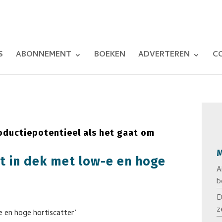
S
ABONNEMENT
BOEKEN
ADVERTEREN
C
roductiepotentieel als het gaat om
M
gt in dek met low-e en hoge
A
b
D
z