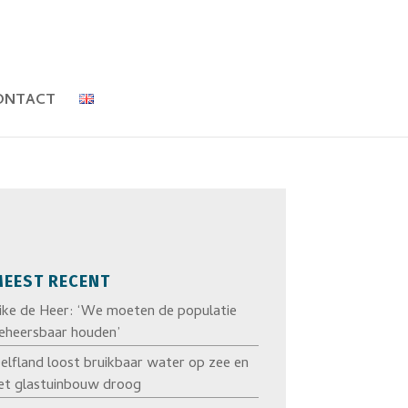
ONTACT
EEST RECENT
ike de Heer: ‘We moeten de populatie
eheersbaar houden’
elfland loost bruikbaar water op zee en
et glastuinbouw droog